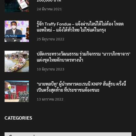
24 มีนาคม 2021
รู้จัก Traffy Fondue – แจ้งผ่านไลน์ได้ไม่ต้อง โหลด
แอพใหม่ – แจ้งได้ทั่วไทย ไม่ใช่แค่ในกรุง
25 มิถุนายน 2022
ปลัดกระทรวงวัฒนธรรม ร่วมกิจกรรม ‘นาวาภิกขาจาร’
แต่งชุดไทยตักบาตรทางน้ำ
10 มิถุนายน 2023
‘นายพลบีทู’ ผู้นำทหารคะเรนนี KNPP ลั่นสู้รบ ครั้งนี้
เป็นครั้งสุดท้าย ที่ประชาชนต้องชนะ
13 มกราคม 2022
CATEGORIES