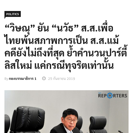
POLITICS
“วิษณุ” ยัน “นวัธ” ส.ส.เพื่อ
ไทยพ้นสภาพการเป็น ส.ส.แม้
คดียังไม่ถึงที่สุด ย้ำคำนวนปาร์ตี้
ลิสใหม่ แค่กรณีทุจริต​เท่านั้น
By
กองบรรณาธิการ 1
25 กันยายน 2019