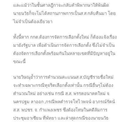
และแม้ว่าในชั้นศาลฎีกาจะกลับคำพิพากษา​ให้พ้นผิด
นายนวัธก็จะไม่ได้สถานภาพการเป็นส.ส.กลับคืนมา โดย
ไม่จำ
เป็นต้องเยียวยา
ทั้งนี้หาก กกต.ต้องการจัดการเลือกตั้งใหม่ ก็ต้องแจ้งเรื่อง
มายังรัฐบาล เพื่อดำเนินการจัดการเลือกตั้ง ซึ่งไม่จำเป็น
ต้องจัดการเลือกตั้งพร้อมกันในหลายเขตที่มีปัญหาอยู่ใน
ขณะนี้
นายวิษณุย้ำว่าการคำนวณคะแนนส.ส.บัญชีรายชื่อใหม่
จะทำเฉพาะกรณีทุจริตเลือกตั้งเท่านั้น กรณีอื่นๆไม่ต้อง
คำนวณใหม่ อย่างเช่น กรณี ส.ส. พรรคอนาคตใหม่ จ.
นครปฐม​ ลาออก ,กรณีพลตำรวจโทไวพจน์ อาภรณ์รัตน์
ส.ส. พปชร. จ. กำแพงเพชร ซึ่งต้องโทษในคดีล้มการ
ประชุมอาเซียน ที่พัทยา และล่าสุดกรณีของนายนวัธ