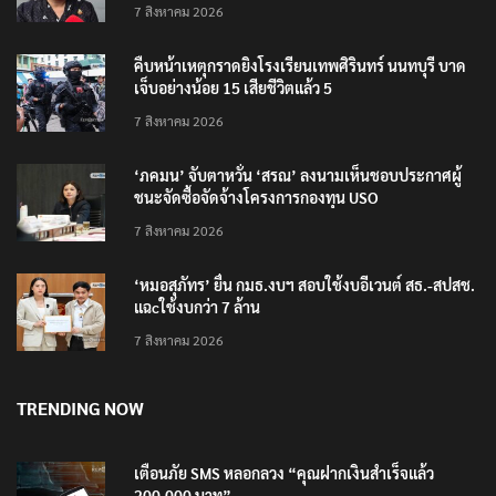
7 สิงหาคม 2026
คืบหน้าเหตุกราดยิงโรงเรียนเทพศิรินทร์ นนทบุรี บาด
เจ็บอย่างน้อย 15 เสียชีวิตแล้ว 5
7 สิงหาคม 2026
‘ภคมน’ จับตาหวั่น ‘สรณ’ ลงนามเห็นชอบประกาศผู้
ชนะจัดซื้อจัดจ้างโครงการกองทุน USO
7 สิงหาคม 2026
‘หมอสุภัทร’ ยื่น กมธ.งบฯ สอบใช้งบอีเวนต์ สธ.-สปสช.
แฉcใช้งบกว่า 7 ล้าน
7 สิงหาคม 2026
TRENDING NOW
เตือนภัย SMS หลอกลวง “คุณฝากเงินสำเร็จแล้ว
200,000 บาท”