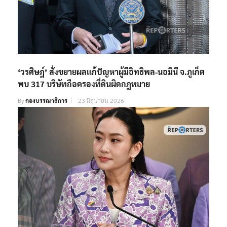
‘วรศิษฎ์’ สั่งขยายผลแก้ปัญหาผู้มีอิทธิพล-นอมินี จ.ภูเก็ต
พบ 317 บริษัทถือครองที่ดินผิดกฎหมาย
By
กองบรรณาธิการ
23 มิถุนายน 2026