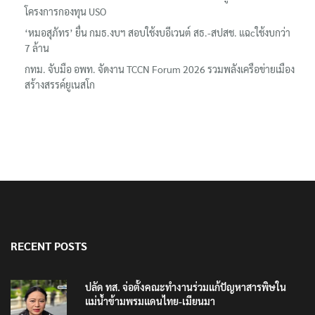
โครงการกองทุน USO
‘หมอสุภัทร’ ยื่น กมธ.งบฯ สอบใช้งบอีเวนต์ สธ.-สปสช. แฉcใช้งบกว่า
7 ล้าน
กทม. จับมือ อพท. จัดงาน TCCN Forum 2026 รวมพลังเครือข่ายเมือง
สร้างสรรค์ยูเนสโก
RECENT POSTS
ปลัด ทส. จ่อตั้งคณะทำงานร่วมแก้ปัญหาสารพิษใน
แม่น้ำข้ามพรมแดนไทย-เมียนมา