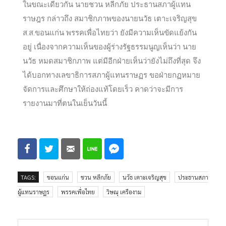
ในขณะเดียวกัน นายชวน หลีกภัย ประธานสภาผู้แทน
ราษฎร กล่าวถึง สมาชิกภาพของนายนวัธ เตาะเจริญสุข
ส.ส.ขอนแก่น พรรคเพื่อไทยว่า ยังมีความเห็นขัดแย้งกัน
อยู่ เนื่องจากความเห็นของผู้ร่างรัฐธรรมนูญเห็นว่า นาย
นวัธ หมดสมาชิกภาพ แต่มีอีกฝ่ายเห็นว่ายังไม่ถึงที่สุด จึง
ได้บอกทางเลขาธิการสภาผู้แทนราษฏร ขอฝ่ายกฏหมาย
จัดการและศึกษาให้ถ่องแท้โดยเร็ว คาดว่าจะมีการ
รายงานมาที่ตนในเย็นวันนี้
TAGS:
ขอนแก่น
ชวน หลีกภัย
นวัธ เตาะเจริญสุข
ประธานสภา
ผู้แทนราษฎร
พรรคเพื่อไทย
วิษณุ เครืองาม