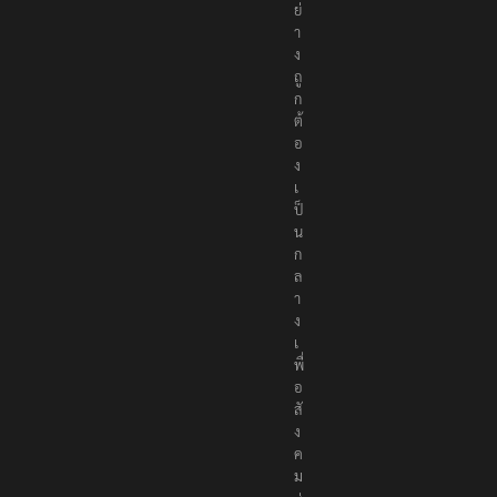
ย่
า
ง
ถู
ก
ต้
อ
ง
เ
ป็
น
ก
ล
า
ง
เ
พื่
อ
สั
ง
ค
ม