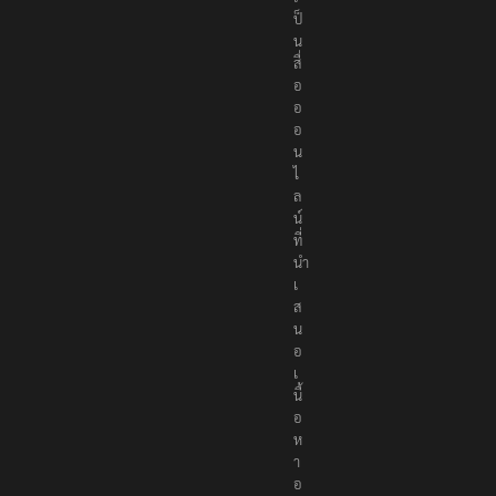
ป็
น
สื่
อ
อ
อ
น
ไ
ล
น์
ที่
นำ
เ
ส
น
อ
เ
นื้
อ
ห
า
อ