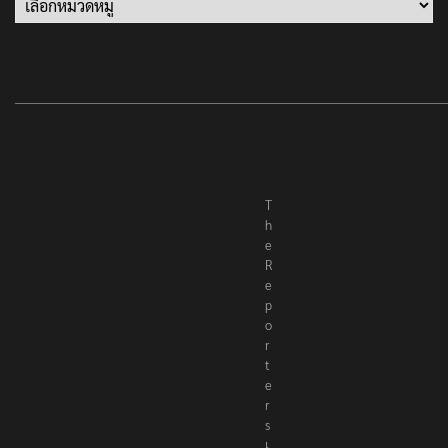
T
h
e
R
e
p
o
r
t
e
r
s
เ