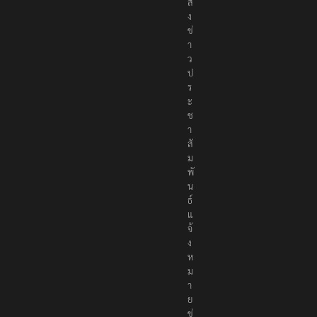
ส่
ง
ข่
า
ว
ป
ร
ะ
ช
า
สั
ม
พั
น
ธ์
แ
จ้
ง
ห
ม
า
ย
ข่