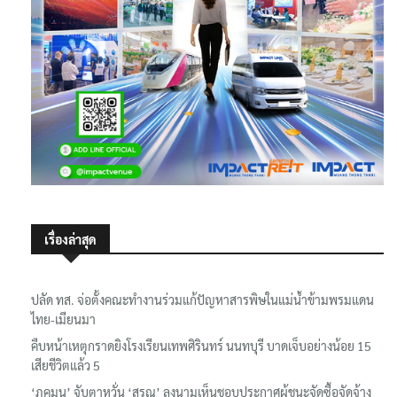
เรื่องล่าสุด
ปลัด ทส. จ่อตั้งคณะทำงานร่วมแก้ปัญหาสารพิษในแม่น้ำข้ามพรมแดน
ไทย-เมียนมา
คืบหน้าเหตุกราดยิงโรงเรียนเทพศิรินทร์ นนทบุรี บาดเจ็บอย่างน้อย 15
เสียชีวิตแล้ว 5
‘ภคมน’ จับตาหวั่น ‘สรณ’ ลงนามเห็นชอบประกาศผู้ชนะจัดซื้อจัดจ้าง