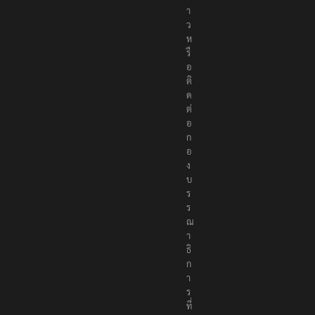
า
ว
ห
รื
อ
ติ
ด
ต่
อ
ก
อ
ง
บ
ร
ร
ณ
า
ธิ
ก
า
ร
ที่