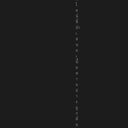
ไ
ล
น์
ที่
นำ
เ
ส
น
อ
เ
นื้
อ
ห
า
อ
ย่
า
ง
ถู
ก
ต้
อ