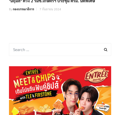
’นฤมล‘ ควง 2 รมช.เกษตรฯ ประชุม ครม. นัดพิเศษ
By
กองบรรณาธิการ
7 กันยายน 2024