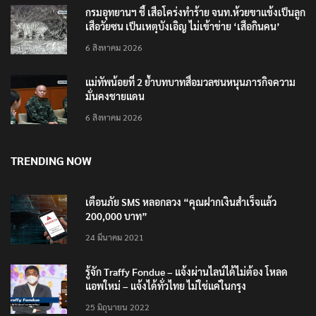
กรมอุทยานฯ ชี้ เสือโคร่งทำร้าย จนท.ห้วยขาแข้งเป็นลูก
เสือวัยซน เป็นเหตุบังเอิญ ไม่เข้าข่าย ‘เสือกินคน’
6 สิงหาคม 2026
แม่ทัพน้อยที่ 2 ย้ำบทบาทสื่อมวลชนหนุนภารกิจความ
มั่นคงชายแดน
6 สิงหาคม 2026
TRENDING NOW
เตือนภัย SMS หลอกลวง “คุณฝากเงินสำเร็จแล้ว
200,000 บาท”
24 มีนาคม 2021
รู้จัก Traffy Fondue – แจ้งผ่านไลน์ได้ไม่ต้อง โหลด
แอพใหม่ – แจ้งได้ทั่วไทย ไม่ใช่แค่ในกรุง
25 มิถุนายน 2022