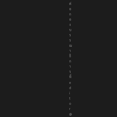
ต่
อ
ก
อ
ง
บ
ร
ร
ณ
า
ธิ
ก
า
ร
ที่
e
d
i
t
o
r
@