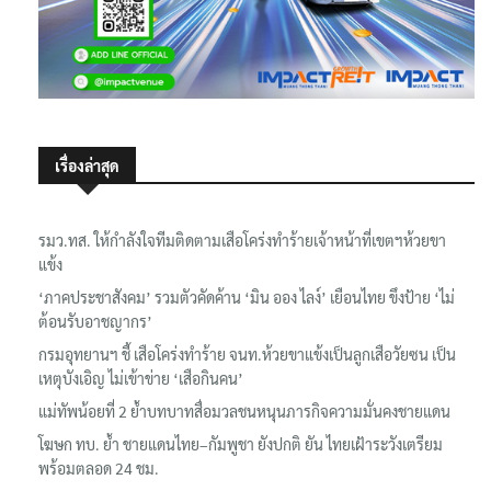
เรื่องล่าสุด
รมว.ทส. ให้กำลังใจทีมติดตามเสือโคร่งทำร้ายเจ้าหน้าที่เขตฯห้วยขา
แข้ง
‘ภาคประชาสังคม’ รวมตัวคัดค้าน ‘มิน ออง ไลง์’ เยือนไทย ขึงป้าย ‘ไม่
ต้อนรับอาชญากร’
กรมอุทยานฯ ชี้ เสือโคร่งทำร้าย จนท.ห้วยขาแข้งเป็นลูกเสือวัยซน เป็น
เหตุบังเอิญ ไม่เข้าข่าย ‘เสือกินคน’
แม่ทัพน้อยที่ 2 ย้ำบทบาทสื่อมวลชนหนุนภารกิจความมั่นคงชายแดน
โฆษก ทบ. ย้ำ ชายแดนไทย–กัมพูชา ยังปกติ ยัน ไทยเฝ้าระวังเตรียม
พร้อมตลอด 24 ชม.