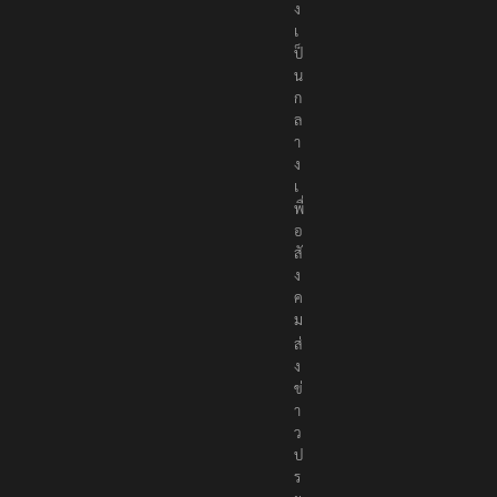
ง
เ
ป็
น
ก
ล
า
ง
เ
พื่
อ
สั
ง
ค
ม
ส่
ง
ข่
า
ว
ป
ร