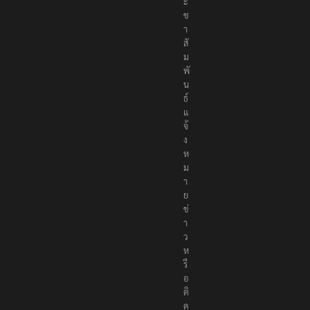
ะ
ช
า
สั
ม
พั
น
ธ์
แ
จ้
ง
ห
ม
า
ย
ข่
า
ว
ห
รื
อ
ติ
ด