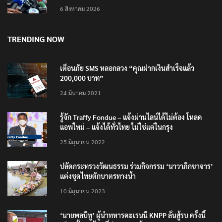
6 สิงหาคม 2026
TRENDING NOW
เตือนภัย SMS หลอกลวง “คุณฝากเงินสำเร็จแล้ว
200,000 บาท”
24 มีนาคม 2021
รู้จัก Traffy Fondue – แจ้งผ่านไลน์ได้ไม่ต้อง โหลด
แอพใหม่ – แจ้งได้ทั่วไทย ไม่ใช่แค่ในกรุง
25 มิถุนายน 2022
ปลัดกระทรวงวัฒนธรรม ร่วมกิจกรรม ‘นาวาภิกขาจาร’
แต่งชุดไทยตักบาตรทางน้ำ
10 มิถุนายน 2023
‘นายพลบีทู’ ผู้นำทหารคะเรนนี KNPP ลั่นสู้รบ ครั้งนี้