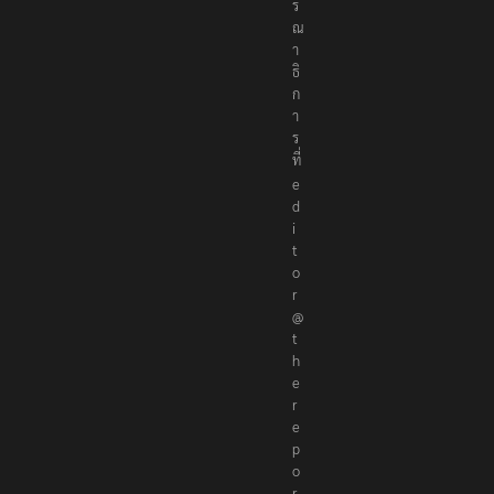
ร
ณ
า
ธิ
ก
า
ร
ที่
e
d
i
t
o
r
@
t
h
e
r
e
p
o
r