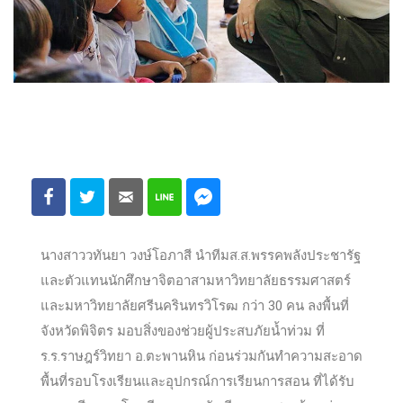
นางสาววทันยา วงษ์โอภาสี นำทีมส.ส.พรรคพลังประชารัฐ
และตัวแทนนักศึกษาจิตอาสามหาวิทยาลัยธรรมศาสตร์
และมหาวิทยาลัยศรีนครินทรวิโรฒ กว่า 30 คน ลงพื้นที่
จังหวัดพิจิตร มอบสิ่งของช่วยผู้ประสบภัยน้ำท่วม ที่
ร.ร.ราษฎร์วิทยา อ.ตะพานหิน ก่อนร่วมกันทำความสะอาด
พื้นที่รอบโรงเรียนและอุปกรณ์การเรียนการสอน ที่ได้รับ