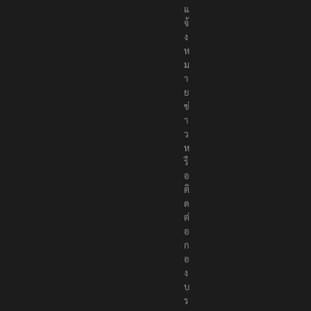
แ
จ้
ง
ห
ม
า
ย
ข่
า
ว
ห
รื
อ
ติ
ด
ต่
อ
ก
อ
ง
บ
ร