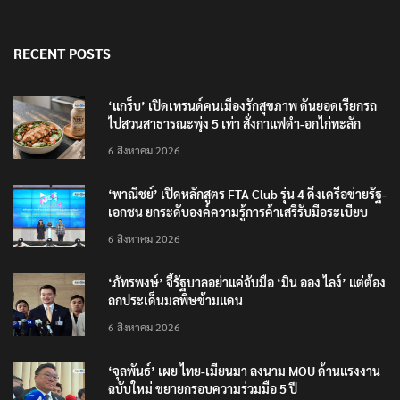
RECENT POSTS
‘แกร็บ’ เปิดเทรนด์คนเมืองรักสุขภาพ ดันยอดเรียกรถ
ไปสวนสาธารณะพุ่ง 5 เท่า สั่งกาแฟดำ-อกไก่ทะลัก
6 สิงหาคม 2026
‘พาณิชย์’ เปิดหลักสูตร FTA Club รุ่น 4 ดึงเครือข่ายรัฐ-
เอกชน ยกระดับองค์ความรู้การค้าเสรีรับมือระเบียบ
โลกใหม่
6 สิงหาคม 2026
‘ภัทรพงษ์’ จี้รัฐบาลอย่าแค่จับมือ ‘มิน ออง ไลง์’ แต่ต้อง
ถกประเด็นมลพิษข้ามแดน
6 สิงหาคม 2026
‘จุลพันธ์’ เผย ไทย-เมียนมา ลงนาม MOU ด้านแรงงาน
ฉบับใหม่ ขยายกรอบความร่วมมือ 5 ปี