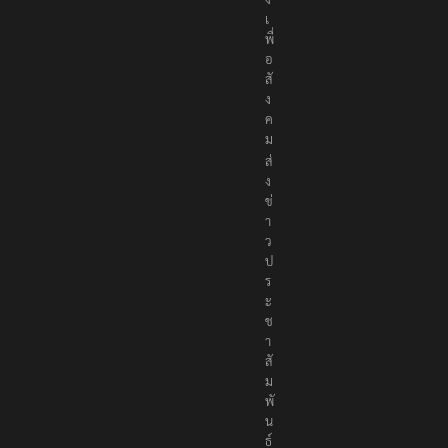
เ
พื่
อ
สั
ง
ค
ม
ส่
ง
ข่
า
ว
ป
ร
ะ
ช
า
สั
ม
พั
น
ธ์