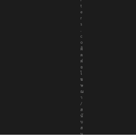
t
e
r
s
.
c
o
ติ
ด
ต่
อ
โ
ฆ
ษ
ณ
า
/
ส
นั
บ
ส
นุ