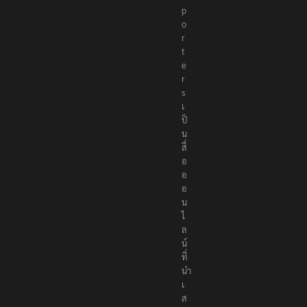
p
o
r
t
e
r
s
เ
ป็
น
สื่
อ
อ
อ
น
ไ
ล
น์
ที่
นำ
เ
ส