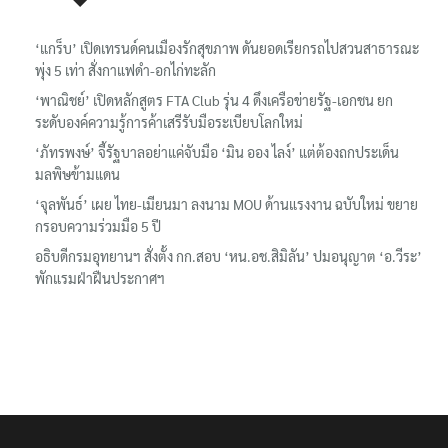
‘แกร็บ’ เปิดเทรนด์คนเมืองรักสุขภาพ ดันยอดเรียกรถไปสวนสาธารณะ
พุ่ง 5 เท่า สั่งกาแฟดำ-อกไก่ทะลัก
‘พาณิชย์’ เปิดหลักสูตร FTA Club รุ่น 4 ดึงเครือข่ายรัฐ-เอกชน ยก
ระดับองค์ความรู้การค้าเสรีรับมือระเบียบโลกใหม่
‘ภัทรพงษ์’ จี้รัฐบาลอย่าแค่จับมือ ‘มิน ออง ไลง์’ แต่ต้องถกประเด็น
มลพิษข้ามแดน
‘จุลพันธ์’ เผย ไทย-เมียนมา ลงนาม MOU ด้านแรงงาน ฉบับใหม่ ขยาย
กรอบความร่วมมือ 5 ปี
อธิบดีกรมอุทยานฯ​ สั่งตั้ง กก.สอบ ‘หน.อช.สิมิลัน’ ปมอนุญาต ‘อ.วีระ’
พักแรมฝ่าฝืนประกาศฯ