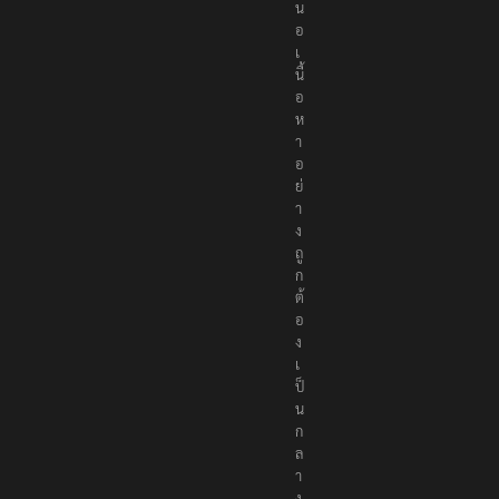
น
อ
เ
นื้
อ
ห
า
อ
ย่
า
ง
ถู
ก
ต้
อ
ง
เ
ป็
น
ก
ล
า
ง