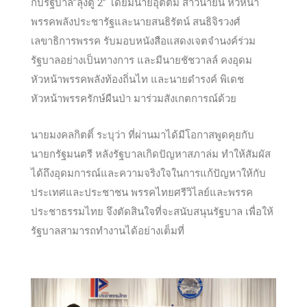
กับรัฐบาล”ลุงตู่ 2” โดยมีนายอุตตม สาวนายน หัวหน้า
พรรคพลังประชารัฐและนายสนธิรัตน์ สนธิจิรวงศ์
เลขาธิการพรรค รับมอบหนังสือแสดงเจตจำนงค์ร่วม
รัฐบาลอย่างเป็นทางการ และมีนายชัชวาล
ล์ คงอุดม
หัวหน้าพรรคพลังท้องถิ่นไท และนายดำรงค์ พิเดช
หัวหน้าพรรครักษ์ผืนป่า มาร่วมสังเกตการณ์ด้วย
นายมงคลกิตติ์ ระบุว่า ที่ผ่านมาได้มีโอกาสพูดคุยกับ
นายกรัฐมนตรี หลังรัฐบาลเกิดปัญหาสภาล่ม ทำให้สัมผัส
ได้ถึงอุดมการณ์และความจริงใจในการแก้ปัญหาให้กับ
ประเทศและประชาชน พรรคไทยศรีวิไลย์และพรรค
ประชาธรรมไทย จึงตัดสินใจที่จะสนับสนุนรัฐบาล เพื่อให้
รัฐบาลสามารถทำงานได้อย่างเต็มที่