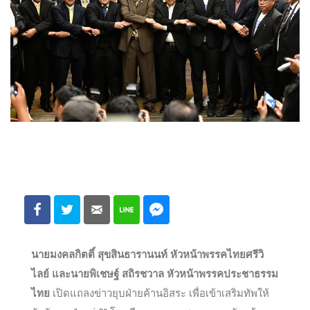
นายมงคลกิตติ์ สุขสินธารานนท์ หัวหน้าพรรคไทยศรีวิ
ไลย์ และนายพิเชษฐ์ สถิรชวาล หัวหน้าพรรคประชาธรรม
ไทย
เปิดแถลงข่าวยุบฝ่ายค้านอิสระ เพื่อเข้าเสริมทัพให้