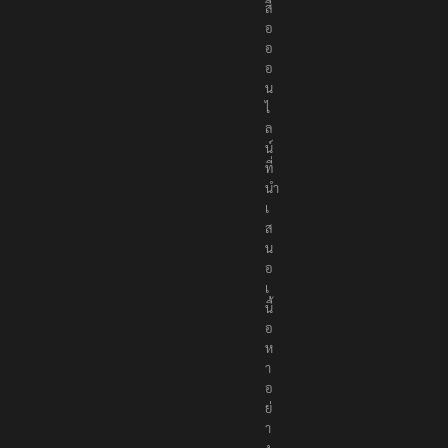
สื่
อ
อ
อ
น
ไ
ล
น์
ที่
นำ
เ
ส
น
อ
เ
นื้
อ
ห
า
อ
ย่
า
ง