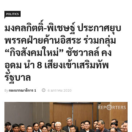
POLITICS
มงคลกิตติ์-พิเชษฐ์ ประกาศยุบ
พรรคฝ่ายค้านอิสระ ร่วมกลุ่ม
“กิจสังคมใหม่” ชัชวาลล์ คง
อุดม นำ 8 เสียงเข้าเสริมทัพ
รัฐบาล
By
กองบรรณาธิการ 1
6 มกราคม 2020