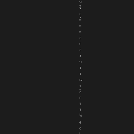
ห
รื
อ
ติ
ด
ต่
อ
ก
อ
ง
บ
ร
ร
ณ
า
ธิ
ก
า
ร
ที่
e
d
i