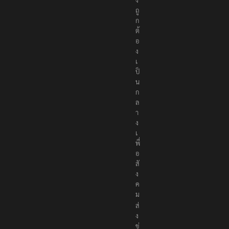
ถู
ก
ต้
อ
ง
เ
ป็
น
ก
ล
า
ง
เ
พื่
อ
สั
ง
ค
ม
ส่
ง
ข่