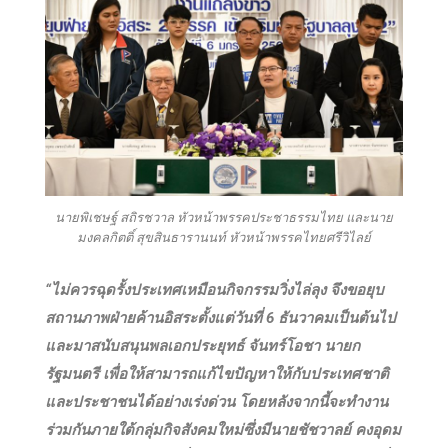
นายพิเชษฐ์ สถิรชวาล หัวหน้าพรรคประชาธรรมไทย และนาย
มงคลกิตติ์ สุขสินธารานนท์ หัวหน้าพรรคไทยศรีวิไลย์
“ไม่ควรฉุดรั้งประเทศเหมือนกิจกรรมวิ่งไล่ลุง จึงขอยุบ
สถานภาพฝ่ายค้านอิสระตั้งแต่วันที่ 6 ธันวาคมเป็นต้นไป
และมาสนับสนุนพลเอกประยุทธ์ จันทร์โอชา นายก
รัฐมนตรี เพื่อให้สามารถแก้ไขปัญหาให้กับประเทศชาติ
และประชาชนได้อย่างเร่งด่วน โดยหลังจากนี้จะทำงาน
ร่วมกันภายใต้กลุ่มกิจสังคมใหม่ซึ่งมีนายชัชวาลย์ คงอุดม