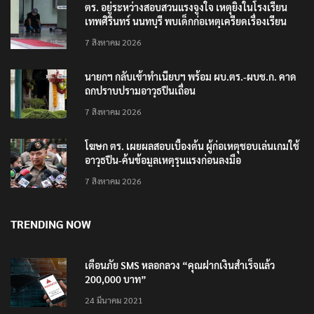
ตร. อยู่ระหว่างสอบสวนแรงจูงใจ เหตุยิงในโรงเรียน
เทพศิรินทร์ นนทบุรี พบเด็กก่อเหตุเครียดเรื่องเรียน
7 สิงหาคม 2026
นายกฯ กลับเข้าทำเนียบฯ พร้อม ผบ.ตร.-ผบช.ก. คาด
ถกปราบปรามอาวุธปืนเถื่อน
7 สิงหาคม 2026
โฆษก ตร. เผยผลสอบเบื้องต้น ผู้ก่อเหตุชอบเล่นเกมใช้
อาวุธปืน-ค้นข้อมูลเหตุรุนแรงก่อนลงมือ
7 สิงหาคม 2026
TRENDING NOW
เตือนภัย SMS หลอกลวง “คุณฝากเงินสำเร็จแล้ว
200,000 บาท”
24 มีนาคม 2021