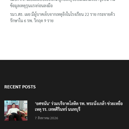
ข้อมูลเหตุรุนแรงก่อนลงมือ
รมว.สธ. เผย มีผู้บาดเจ็บจากเหตุยิงในโรงเรียน 22 ราย กระจายตัว
รักษาใน 6 รพ. วิกฤต 9 ราย
RECENT POSTS
‘ยศชนัน’ ร่วมบริจาคโลหิต รพ. พระนั่งเกล้า ช่วยเหยื่อ
เหตุ รร. เทพศิรินทร์ นนทบุรี
7 สิงหาคม 2026