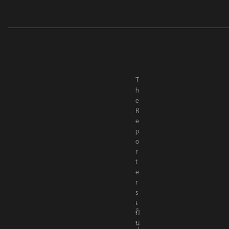
T
h
e
R
e
p
o
r
t
e
r
s
เ
ป็
น