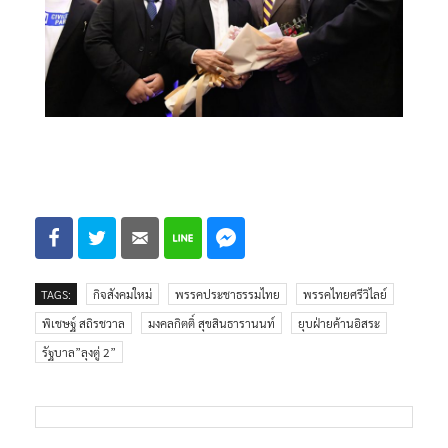
TAGS:
กิจสังคมใหม่
พรรคประชาธรรมไทย
พรรคไทยศรีวิไลย์
พิเชษฐ์ สถิรชวาล
มงคลกิตติ์ สุขสินธารานนท์
ยุบฝ่ายค้านอิสระ
รัฐบาล”ลุงตู่ 2”