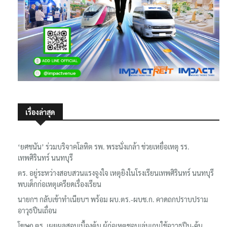
เรื่องล่าสุด
‘ยศชนัน’ ร่วมบริจาคโลหิต รพ. พระนั่งเกล้า ช่วยเหยื่อเหตุ รร.
เทพศิรินทร์ นนทบุรี
ตร. อยู่ระหว่างสอบสวนแรงจูงใจ เหตุยิงในโรงเรียนเทพศิรินทร์ นนทบุรี
พบเด็กก่อเหตุเครียดเรื่องเรียน
นายกฯ กลับเข้าทำเนียบฯ พร้อม ผบ.ตร.-ผบช.ก. คาดถกปราบปราม
อาวุธปืนเถื่อน
โฆษก ตร. เผยผลสอบเบื้องต้น ผู้ก่อเหตุชอบเล่นเกมใช้อาวุธปืน-ค้น