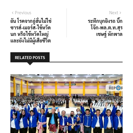
Previous
Next
ยัน โรคจากอู่ฮั่นไม่ใช่
ระทึกบุกยิงรถ บิ๊ก
ซารส์-เมอร์ส-ไข้หวัด
โจ๊ก-พล.ต.ท.สุร
นก หรือไข้หวัดใหญ่
เชษฐ์ หักพาล
และยังไม่มีผู้เสียชีวิต
RELATED POSTS