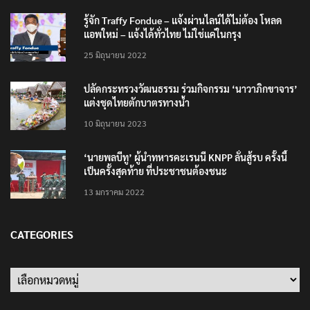
รู้จัก Traffy Fondue – แจ้งผ่านไลน์ได้ไม่ต้อง โหลด
แอพใหม่ – แจ้งได้ทั่วไทย ไม่ใช่แค่ในกรุง
25 มิถุนายน 2022
ปลัดกระทรวงวัฒนธรรม ร่วมกิจกรรม ‘นาวาภิกขาจาร’
แต่งชุดไทยตักบาตรทางน้ำ
10 มิถุนายน 2023
‘นายพลบีทู’ ผู้นำทหารคะเรนนี KNPP ลั่นสู้รบ ครั้งนี้
เป็นครั้งสุดท้าย ที่ประชาชนต้องชนะ
13 มกราคม 2022
CATEGORIES