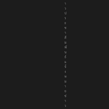
า
ว
ป
ร
ะ
ช
า
สั
ม
พั
น
ธ์
แ
จ้
ง
ห
ม
า
ย
ข่
า
ว