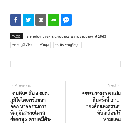
TAGS:
การอภิปรายร่งพ.ร.บ.งบประมาณรายจ่ายประจำปี 2563
พรรคภูมิใจไทย
พัทลุง
อนุทิน ชาญวีรกูล
Previous
Next
“อนุทิน” ลั่น 4 รมต.
“ธรรมยาตรา 5 แผ่น
ภูมิใจไทยพร้อมลา
ดินครั้งที่ 2” …
ออก หากกรรมการ
“กงล้อแห่งธรรม”
วัตถุอันตรายโหวต
ขับเคลื่อนไร้
ต่ออายุ 3 สารเคมีพิษ
พรมแดน