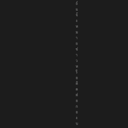
ธ์
แ
จ้
ง
ห
ม
า
ย
ข่
า
ว
ห
รื
อ
ติ
ด
ต่
อ
ก
อ
ง
บ