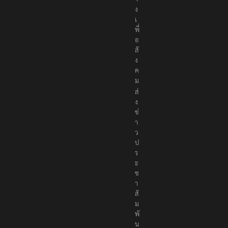
ง
เ
พื่
อ
สั
ง
ค
ม
ส่
ง
ข่
า
ว
ป
ร
ะ
ช
า
สั
ม
พั
น