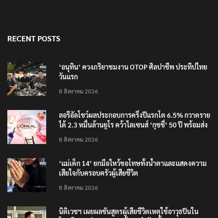
RECENT POSTS
‘อนุทิน’ ควงภริยาชมงาน OTOP ศิลปาชีพ ประทีปไทย
วันแรก
8 สิงหาคม 2026
ลอรีอัลโชว์ผลประกอบการครึ่งปีแรกโต 6.5% กวาดราย
ได้ 2.3 หมื่นล้านยูโร คว้าไลเซนส์ ‘กุชชี่’ 50 ปี พร้อมส่ง
4 แบรนด์ใหม่บุกตลาดไทย
8 สิงหาคม 2026
‘แม่เด็ก 14’ ยกมือไหว้ขอโทษทั้งน้ำตาและแสดงความ
เสียใจกับครอบครัวผู้เสียชีวิต
8 สิงหาคม 2026
นิติเวชฯ เผยผลชันสูตรผู้เสียชีวิตเหตุใช้อาวุธปืนใน