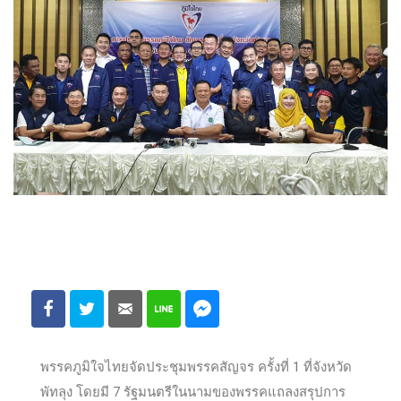
พรรคภูมิใจไทยจัดประชุมพรรคสัญจร ครั้งที่ 1 ที่จังหวัด
พัทลุง โดยมี 7 รัฐมนตรีในนามของพรรคแถลงสรุปการ