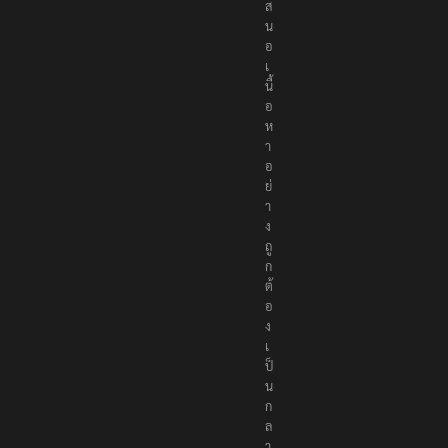
ส
น
อ
เ
นื้
อ
ห
า
อ
ย่
า
ง
ถู
ก
ต้
อ
ง
เ
ป็
น
ก
ล
า