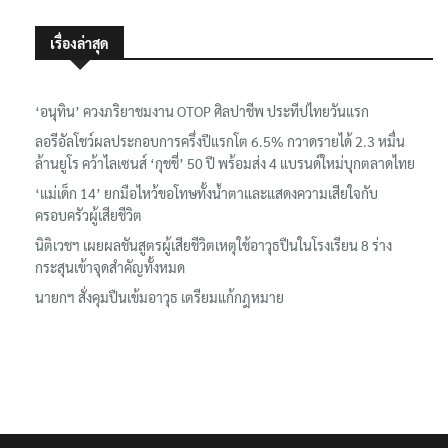
เรื่องล่าสุด
‘อนุทิน’ ควงภริยาชมงาน OTOP ศิลปาชีพ ประทีปไทยวันแรก
ลอรีอัลโชว์ผลประกอบการครึ่งปีแรกโต 6.5% กวาดรายได้ 2.3 หมื่น
ล้านยูโร คว้าไลเซนส์ ‘กุชชี่’ 50 ปี พร้อมส่ง 4 แบรนด์ใหม่บุกตลาดไทย
‘แม่เด็ก 14’ ยกมือไหว้ขอโทษทั้งน้ำตาและแสดงความเสียใจกับ
ครอบครัวผู้เสียชีวิต
นิติเวชฯ เผยผลชันสูตรผู้เสียชีวิตเหตุใช้อาวุธปืนในโรงเรียน 8 ร่าง
กระสุนเข้าจุดสำคัญทั้งหมด
นายกฯ สั่งคุมปืนเข้มอาวุธ เตรียมแก้กฎหมาย