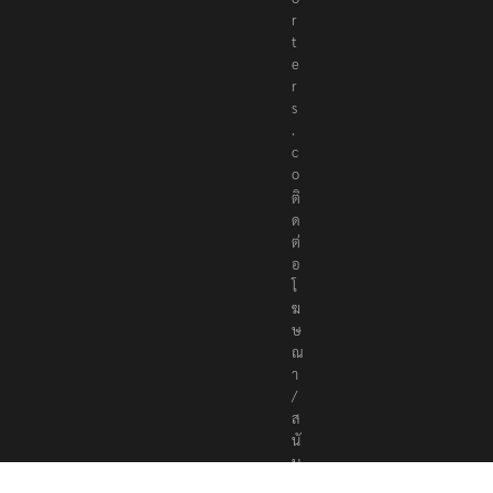
r
t
e
r
s
.
c
o
ติ
ด
ต่
อ
โ
ฆ
ษ
ณ
า
/
ส
นั
บ
ส