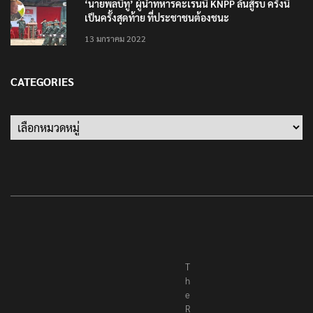
‘นายพลบีทู’ ผู้นำทหารคะเรนนี KNPP ลั่นสู้รบ ครั้งนี้
เป็นครั้งสุดท้าย ที่ประชาชนต้องชนะ
13 มกราคม 2022
CATEGORIES
T
h
e
R