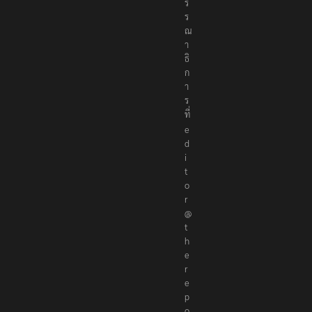
ร
ร
ณ
า
ธิ
ก
า
ร
ที่
e
d
i
t
o
r
@
t
h
e
r
e
p
o