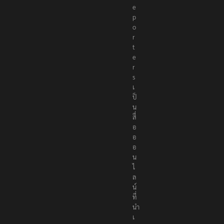
e
p
o
r
t
e
r
s
เ
ป็
น
สื่
อ
อ
อ
น
ไ
ล
น์
ที่
นำ
เ