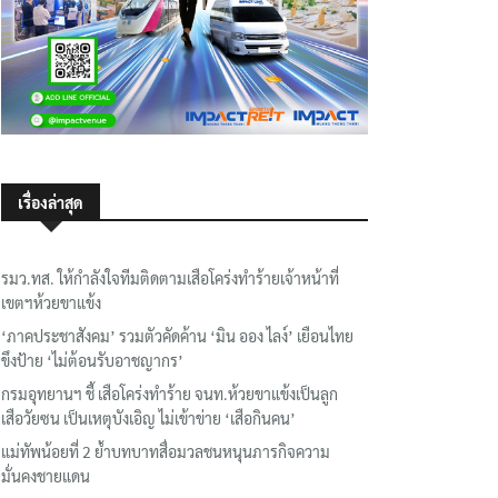
เรื่องล่าสุด
รมว.ทส. ให้กำลังใจทีมติดตามเสือโคร่งทำร้ายเจ้าหน้าที่
เขตฯห้วยขาแข้ง
‘ภาคประชาสังคม’ รวมตัวคัดค้าน ‘มิน ออง ไลง์’ เยือนไทย
ขึงป้าย ‘ไม่ต้อนรับอาชญากร’
กรมอุทยานฯ ชี้ เสือโคร่งทำร้าย จนท.ห้วยขาแข้งเป็นลูก
เสือวัยซน เป็นเหตุบังเอิญ ไม่เข้าข่าย ‘เสือกินคน’
แม่ทัพน้อยที่ 2 ย้ำบทบาทสื่อมวลชนหนุนภารกิจความ
มั่นคงชายแดน