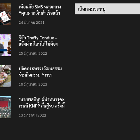
เตือนภัย SMS หลอกลวง
Categories
“คุณฝากเงินสำเร็จแล้ว
200,000 บาท”
24 มีนาคม 2021
รู้จัก Traffy Fondue –
แจ้งผ่านไลน์ได้ไม่ต้อง
โหลดแอพใหม่ – แจ้งได้
25 มิถุนายน 2022
ทั่วไทย ไม่ใช่แค่ในกรุง
ปลัดกระทรวงวัฒนธรรม
ร่วมกิจกรรม ‘นาวา
ภิกขาจาร’ แต่งชุดไทย
10 มิถุนายน 2023
ตักบาตรทางน้ำ
‘นายพลบีทู’ ผู้นำทหารคะ
เรนนี KNPP ลั่นสู้รบ ครั้งนี้
เป็นครั้งสุดท้าย ที่
13 มกราคม 2022
ประชาชนต้องชนะ