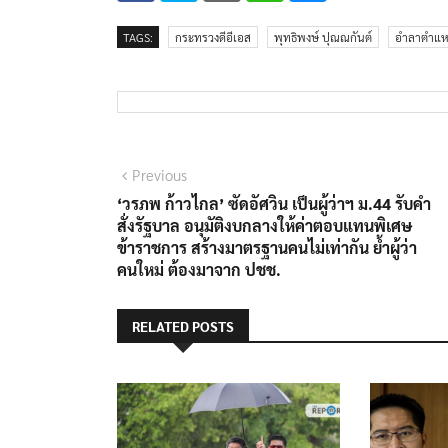
TAGS:
กระทรวงดีอีเอส
พุทธิพงษ์ ปุณณกันต์
อำลาตำแห
แนะแนว
Previous
Previous
post:
‘วรภพ ก้าวไกล’ ซัดอัศวิน เป็นผู้ว่าฯ ม.44 รับคำ
เรื่อง
สั่งรัฐบาล อนุมัติงบกลางให้ค่าตอบแทนพิเศษ
ข้าราชการ สร้างมาตรฐานคนไม่เท่ากัน ย้ำผู้ว่า
คนใหม่ ต้องมาจาก ปชช.
RELATED POSTS