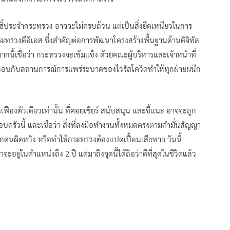
์สิทธิ์ประจำกระทรวง อาจจะไม่ครบถ้วน แต่เป็นสิ่งยึดเหนี่ยวในการ
ระทรวงดีอีเอส ซึ่งสำคัญต่อการพัฒนา​โครงสร้างพื้นฐาน​ด้านดิจิทัล
นี้เชื่อว่า กระทรวง​จะเข้มแข็ง ด้วยคณะผู้บริหารและเจ้าหน้าที่
กอบกับสถานการณ์การแพร่ระบาดของไวรัสโควิดทำให้ทุกฝ่ายผนึก
นเฟืองตัวเดียวเท่านั้น ที่คอยเชียร์ สนับสนุน และชี้แนะ อาจจะถูก
รอบครัวนี้ และเชื่อว่า สิ่งที่ลงมือทำงานทั้งหมดตรงตามคำมั่นสัญญา
ห้ทุกคนผิดหวัง หรือทำให้กระทรวงต้องแปดเปื้อนเสียหาย วันนี้​
อยู่ในตำแหน่งถึง​ 2 ปี แต่มาถึงจุดนี้ได้ถือว่าดีที่สุดในชีวิตแล้ว