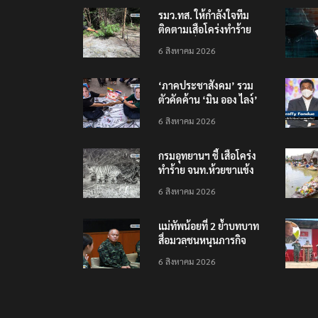
รมว.ทส. ให้กำลังใจทีม
ติดตามเสือโคร่งทำร้าย
เจ้าหน้าที่เขตฯห้วยขาแข้ง
6 สิงหาคม 2026
‘ภาคประชาสังคม’ รวม
ตัวคัดค้าน ‘มิน ออง ไลง์’
เยือนไทย ขึงป้าย ‘ไม่
6 สิงหาคม 2026
ต้อนรับอาชญากร’
กรมอุทยานฯ ชี้ เสือโคร่ง
ทำร้าย จนท.ห้วยขาแข้ง
เป็นลูกเสือวัยซน เป็นเหตุ
6 สิงหาคม 2026
บังเอิญ ไม่เข้าข่าย ‘เสือ
กินคน’
แม่ทัพน้อยที่ 2 ย้ำบทบาท
สื่อมวลชนหนุนภารกิจ
ความมั่นคงชายแดน
6 สิงหาคม 2026