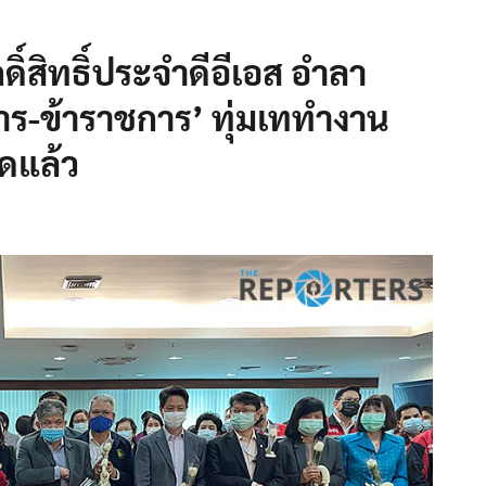
ักดิ์สิทธิ์​ประจำดีอีเอส อำลา
าร​-ข้าราชการ’​ ทุ่มเททำงาน
ุดแล้ว