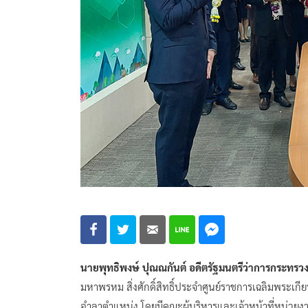
นายพุทธิพงษ์ ปุณณกันต์ อดีตรัฐมนตรี​ว่าการ​กระทรวง​ดิจิ
มหาพรหม สิ่งศักดิ์สิทธิ์ประจำศูนย์ราชการเฉลิมพระเกี
อำลาตำแหน่ง โดยมีคณะผู้บริหารและเจ้าหน้าที่หน่วยงา