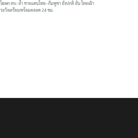
โฆษก ทบ. ย้ำ ชายแดนไทย–กัมพูชา ยังปกติ ยัน ไทยเฝ้า
ระวังเตรียมพร้อมตลอด 24 ชม.