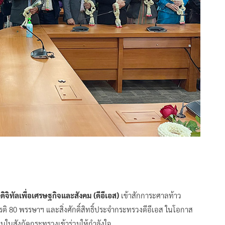
​ทัลเพื่อ​เศรษฐกิจ​และ​สังคม​ (ดีอีเอส)​
เข้าสักการะศาลท้าว
ยรติ 80 พรรษาฯ และสิ่งศักดิ์สิทธิ์ประจำกระทรวงดีอีเอส ในโอกาส
นในสังกัดกระทรวงเข้า​ร่วมให้กำลังใจ