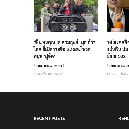
‘อี้ แทนคุณ-เค สามถุยส์‘ บุก ก้าว
‘เต้ มงคลกิต
ไกล จี้เปิดรายชื่อ 22 สส.โหวต
แผ่นดิน ปม 
หนุน ’ปูอัด’
ขัด ม.102
By
กองบรรณาธิการ 1
By
กองบรรณาธ
3 พฤศจิกายน 2023
18 กุมภาพันธ์ 
RECENT POSTS
TREN