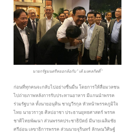
นายกรัฐมนตรีหยอกล้อกับ " เต้ มงคลกิตติ์ "
ก่อนที่ทุกคนจะกลับไปอย่างชื่นมื่น โดยการให้สื่อมวลชน
ไปถ่ายภาพหลังการรับประทานอาหาร มีแกนนำพรรค
ร่วมรัฐบาล ทั้งนายอนุทิน ชาญวีรกุล หัวหน้าพรรคภูมิใจ
ไทย นายวราวุธ ศิลปอาชา ประธานยุทธศาสตร์ พรรค
ชาติไทยพัฒนา ส่วนพรรคประชาธิปัตย์ มีนายเฉลิมชัย
ศรีอ่อน เลขาธิการพรรค ส่วนนายจุรินทร์ ลักษณวิศิษฐ์