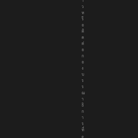
า
ว
ห
รื
อ
ติ
ด
ต่
อ
ก
อ
ง
บ
ร
ร
ณ
า
ธิ
ก
า
ร
ที่
e