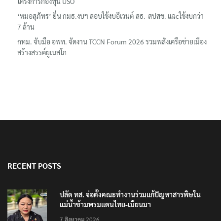
โครงการกองทุน USO
‘หมอสุภัทร’ ยื่น กมธ.งบฯ สอบใช้งบอีเวนต์ สธ.-สปสช. แฉcใช้งบกว่า
7 ล้าน
กทม. จับมือ อพท. จัดงาน TCCN Forum 2026 รวมพลังเครือข่ายเมือง
สร้างสรรค์ยูเนสโก
RECENT POSTS
ปลัด ทส. จ่อตั้งคณะทำงานร่วมแก้ปัญหาสารพิษใน
แม่น้ำข้ามพรมแดนไทย-เมียนมา
7 สิงหาคม 2026