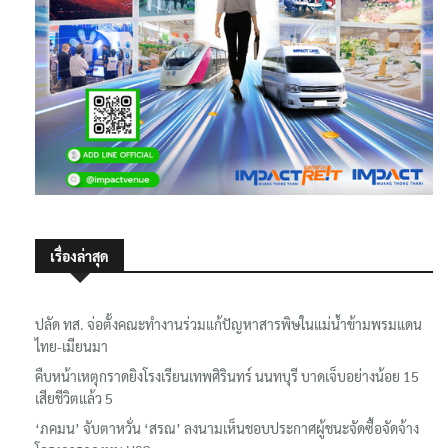
เรื่องล่าสุด
ปลัด ทส. จ่อตั้งคณะทำงานร่วมแก้ปัญหาสารพิษในแม่น้ำข้ามพรมแดน
ไทย-เมียนมา
คืบหน้าเหตุกราดยิงโรงเรียนเทพศิรินทร์ นนทบุรี บาดเจ็บอย่างน้อย 15
เสียชีวิตแล้ว 5
‘ภคมน’ จับตาหวั่น ‘สรณ’ ลงนามเห็นชอบประกาศผู้ชนะจัดซื้อจัดจ้าง