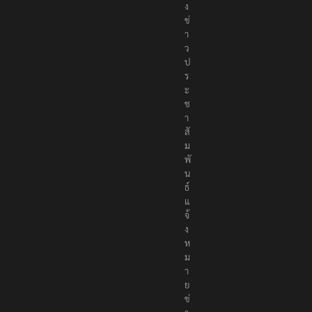
ง
ข่
า
ว
ป
ร
ะ
ช
า
สั
ม
พั
น
ธ์
แ
จ้
ง
ห
ม
า
ย
ข่