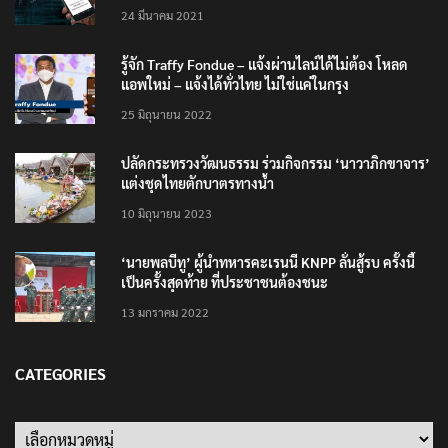
24 มีนาคม 2021
รู้จัก Traffy Fondue – แจ้งผ่านไลน์ได้ไม่ต้อง โหลด
แอพใหม่ – แจ้งได้ทั่วไทย ไม่ใช่แค่ในกรุง
25 มิถุนายน 2022
ปลัดกระทรวงวัฒนธรรม ร่วมกิจกรรม ‘นาวาภิกขาจาร’
แต่งชุดไทยตักบาตรทางน้ำ
10 มิถุนายน 2023
‘นายพลบีทู’ ผู้นำทหารคะเรนนี KNPP ลั่นสู้รบ ครั้งนี้
เป็นครั้งสุดท้าย ที่ประชาชนต้องชนะ
13 มกราคม 2022
CATEGORIES