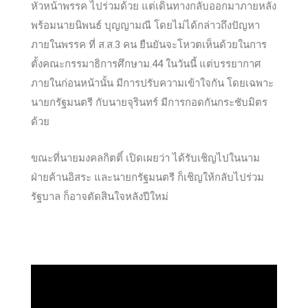
หัวหน้าพรรค ไปร่วมด้วย แต่เดินทางกลับออกมาภายหลัง
พร้อมนายนิพนธ์ บุญญามณี โดยไม่ได้กล่าวถึงปัญหา
ภายในพรรค ที่ ส.ส.3 คน ยืนยันจะโหวตเห็นด้วยในการ
ตั้งคณะกรรมาธิการศึกษาม.44 ในวันนี้ แต่บรรยากาศ
ภายในก่อนหน้านั้น มีการปรับความเข้าใจกัน โดยเฉพาะ
นายกรัฐมนตรี กับนายจุรินทร์ มีการกอดกันกระชับมิตร
ด้วย
ขณะที่นายมงคลกิตติ์ เปิดเผยว่า ได้รับเชิญไปในนาม
ฝ่ายค้านอิสระ และนายกรัฐมนตรี ก็เชิญให้กลับไปร่วม
รัฐบาล ก็อาจตัดสินใจหลังปีใหม่