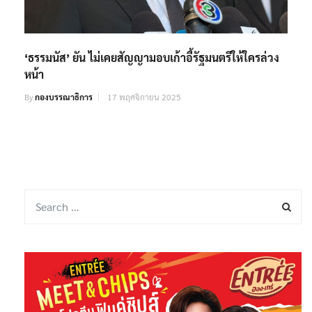
‘ธรรมนัส’ ยัน ไม่เคยสัญญามอบเก้าอี้รัฐมนตรีให้ใครล่วง
หน้า
By
กองบรรณาธิการ
17 พฤศจิกายน 2025