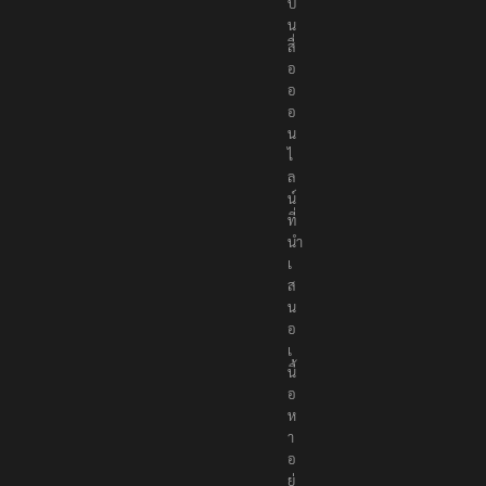
ป็
น
สื่
อ
อ
อ
น
ไ
ล
น์
ที่
นำ
เ
ส
น
อ
เ
นื้
อ
ห
า
อ
ย่