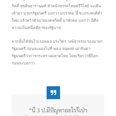
กิตติ์ สุขสินธารานนท์ หัวหน้าพรรคไทยศรีวิไลย์ จะเดิน
เข้ามา นายกรัฐมนตรี บอกว่า มกราคม นี้ จะประพฤติตัว
ใหม่ แล้วคว้าตัวนายมงคลกิตติ์ มาหักคอ บอกว่า นี่คือ
ความเป็นหนึ่งเดียวของรัฐบาล
จากนั้นได้หันไปเจอพล.อ.ประวิตร วงษ์สุวรรณ รองนายก
รัฐมนตรี ก่อนจะมองไปที่ พล.อ.อนุพงษ์ เผ่าจินดา
รัฐมนตรีว่าการกระทรวงมหาดไทย โดยเรียกว่าพี่ป็อก
ก่อนจะบอกว่า
“นี่ 3 ป.มีปัญหาอะไรรึเป่า