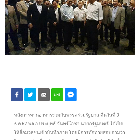
หลังการทานอาหารร่วมกับพรรคร่วมรัฐบาล คืนวันที่ 3
ธ.ค.62 พล.อ.ประยุทธ์ จันทร์โอชา นายกรัฐมนตรี ได้เปิด
ให้สื่อมวลชนเข้าบันทึกภาพ โดยมีการทักทายสอบถามว่า