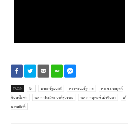
TAGS:
3ป
นายกรัฐมนตรี
พรรคร่วมรัฐบาล
พล.อ.ประยุทธ์
จันทร์โอชา
พล.อ.ประวิตร วงษ์สุวรรณ
พล.อ.อนุพงษ์ เผ่าจินดา
เต้
มงคลกิตติ์