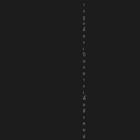
า
ง
ถู
ก
ต้
อ
ง
เ
ป็
น
ก
ล
า
ง
เ
พื่
อ
สั
ง
ค
ม
ส่