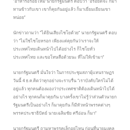
“อาหารอร่อยไหม”นายกรัฐมนตรี ตอบว่า “อร่อยดีจ้ะ ก็มา
ทานข้าวกับเขา เขาก็คุยกันอยู่แล้ว ก็มาเยี่ยมเย
ียนเขา
หน่อย”
นักข่าวถามว่า “ได้ยินเสียงไชโยด้วย” นายกรัฐมนตรี ตอบ
ว่า “ไม่ใช่ไชโยหรอก เพียงแต่คุยกันว่าเราจะให้
ประเทศไทยเดินหน้าไปได้อย่างไร ก็ไชโยทั่ว
ประเทศไทย และขอโทษสื่อด้วยนะ ที่ไม่ให้เข้ามา”
นายกรัฐมนตรี มั่นใจว่า ในการประชุมสภาผุ้แทนราษฏร
วันนี้ 4 ธ.ค.คิดว่าทุกอย่างจะราบรื่น “เราบังคับใครไม่ได้
อยู่แล้ว ทุกคนต้องมองว่าประเทศชาติต้องเดินหน้าไปได้
อย่างไร ทุกคนก็มาคุยกัน บางครั้งเขาไม่รู้ว่าส่วนตัวนายก
รัฐมนตรีเป็นอย่างไร ก็มาคุยกัน ก็มีหัวหน้าพรรคต่างๆ
พรรคประชาธิปัตย์ นายเฉลิมชัย ศรีอ่อน ก็มา”
นายกรัฐมนตรี ถามหาพรรคเล็กอยู่ไหน ก่อนที่นายมงคล