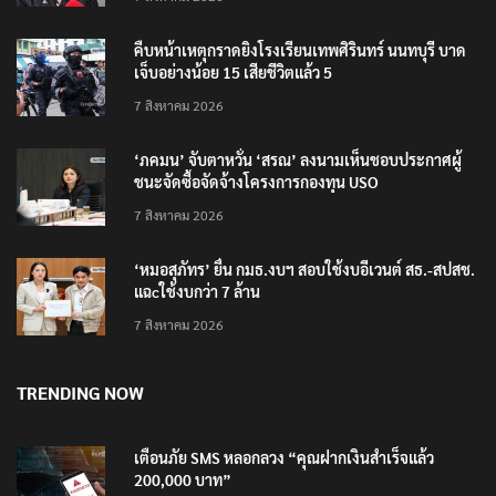
คืบหน้าเหตุกราดยิงโรงเรียนเทพศิรินทร์ นนทบุรี บาด
เจ็บอย่างน้อย 15 เสียชีวิตแล้ว 5
7 สิงหาคม 2026
‘ภคมน’ จับตาหวั่น ‘สรณ’ ลงนามเห็นชอบประกาศผู้
ชนะจัดซื้อจัดจ้างโครงการกองทุน USO
7 สิงหาคม 2026
‘หมอสุภัทร’ ยื่น กมธ.งบฯ สอบใช้งบอีเวนต์ สธ.-สปสช.
แฉcใช้งบกว่า 7 ล้าน
7 สิงหาคม 2026
TRENDING NOW
เตือนภัย SMS หลอกลวง “คุณฝากเงินสำเร็จแล้ว
200,000 บาท”