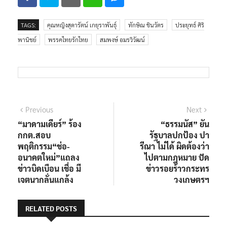
TAGS:
คุณหญิงสุดารัตน์ เกยุราพันธุ์
ทักษิณ ชินวัตร
ประยุทธ์ ศิริ
พานิชย์
พรรคไทยรักไทย
สมพงษ์ อมรวิวัฒน์
Previous
Next
“มาดามเดียร์” ร้อง
“ธรรมนัส” ยัน
กกต.สอบ
รัฐบาลปกป้อง ปา
พฤติกรรม“ช่อ-
รีณา ไม่ได้ ผิดต้องว่า
อนาคตใหม่”แถลง
ไปตามกฎหมาย ปัด
ข่าวบิดเบือน เชื่อ มี
ข่าวรอยร้าวกระทร
เจตนากลั่นแกล้ง
วงเกษตรฯ
RELATED POSTS