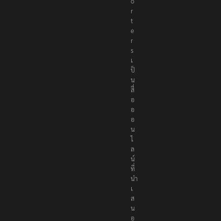
o
r
t
e
r
s
เ
ป็
น
สื่
อ
อ
อ
น
ไ
ล
น์
ที่
นำ
เ
ส
น
อ