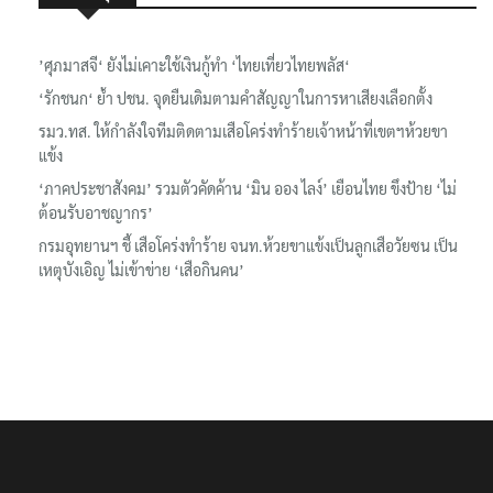
’ศุภมาสจี‘ ยังไม่เคาะใช้เงินกู้ทำ ‘ไทยเที่ยวไทยพลัส‘
‘รักชนก‘ ย้ำ ปชน. จุดยืนเดิมตามคำสัญญาในการหาเสียงเลือกตั้ง
รมว.ทส. ให้กำลังใจทีมติดตามเสือโคร่งทำร้ายเจ้าหน้าที่เขตฯห้วยขา
แข้ง
‘ภาคประชาสังคม’ รวมตัวคัดค้าน ‘มิน ออง ไลง์’ เยือนไทย ขึงป้าย ‘ไม่
ต้อนรับอาชญากร’
กรมอุทยานฯ ชี้ เสือโคร่งทำร้าย จนท.ห้วยขาแข้งเป็นลูกเสือวัยซน เป็น
เหตุบังเอิญ ไม่เข้าข่าย ‘เสือกินคน’