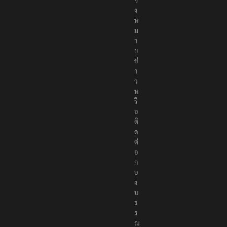
ง
ห
ม
า
ย
ข่
า
ว
ห
รื
อ
ติ
ด
ต่
อ
ก
อ
ง
บ
ร
ร
ณ