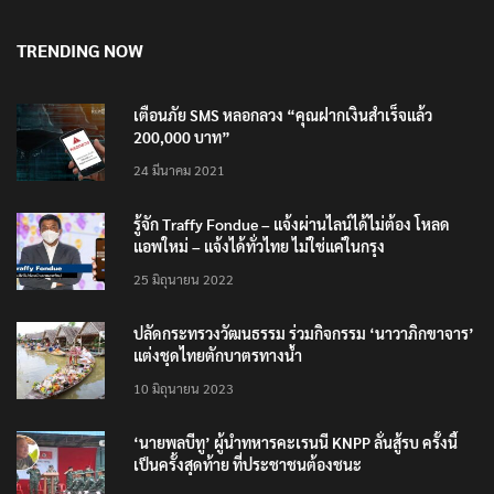
TRENDING NOW
เตือนภัย SMS หลอกลวง “คุณฝากเงินสำเร็จแล้ว
200,000 บาท”
24 มีนาคม 2021
รู้จัก Traffy Fondue – แจ้งผ่านไลน์ได้ไม่ต้อง โหลด
แอพใหม่ – แจ้งได้ทั่วไทย ไม่ใช่แค่ในกรุง
25 มิถุนายน 2022
ปลัดกระทรวงวัฒนธรรม ร่วมกิจกรรม ‘นาวาภิกขาจาร’
แต่งชุดไทยตักบาตรทางน้ำ
10 มิถุนายน 2023
‘นายพลบีทู’ ผู้นำทหารคะเรนนี KNPP ลั่นสู้รบ ครั้งนี้
เป็นครั้งสุดท้าย ที่ประชาชนต้องชนะ