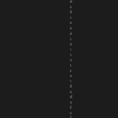
พื่
อ
สั
ง
ค
ม
ส่
ง
ข่
า
ว
ป
ร
ะ
ช
า
สั
ม
พั
น
ธ์
แ
จ้