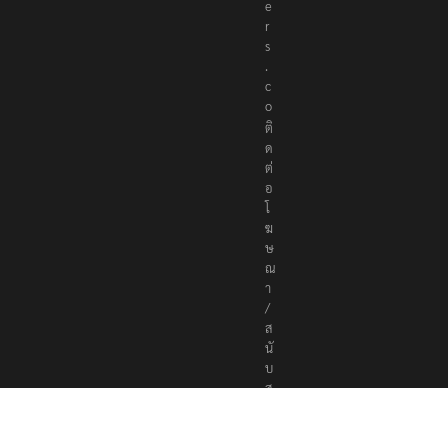
e
r
s
.
c
o
ติ
ด
ต่
อ
โ
ฆ
ษ
ณ
า
/
ส
นั
บ
ส
นุ
น
a