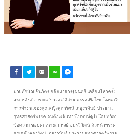
นายทักษิณ ชินวัตร อดีตนายกรัฐมนตรี เคลื่อนไหวครั้ง
แรกหลังเกิดกระแสข่าวส.ส.อีสาน พรรคเพื่อไทย ไม่พอใจ
การทำงานของคุณหญิงสุดารัตน์ เกยุราพันธุ์ ประธาน
ยุทธศาสตร์พรรค จนต้องเดินทางไปพบที่ดูไบโดยทวิตฯ
ข้อความ ขอบคุณนายสมพงษ์ อมรวิวัฒน์ หัวหน้าพรรค
คุณหญิงสุดารัตน์ เกยุราพันธุ์ ประธานยุทธศาสตร์พรรค