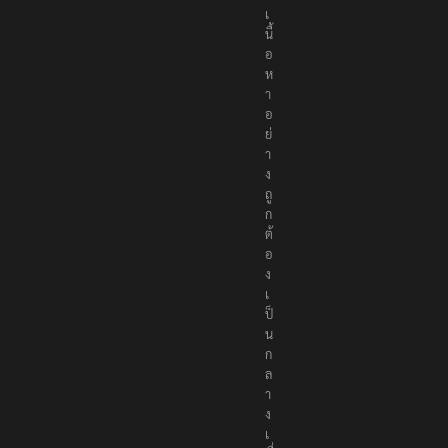
เ
นื้
อ
ห
า
อ
ย่
า
ง
ถู
ก
ต้
อ
ง
เ
ป็
น
ก
ล
า
ง
เ