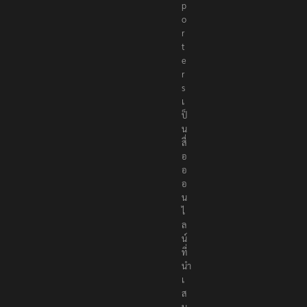
p
o
r
t
e
r
s
เ
ป็
น
สื่
อ
อ
อ
น
ไ
ล
น์
ที่
นำ
เ
ส
น