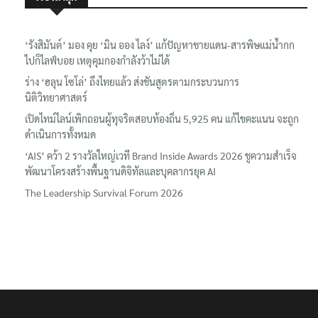
‘รังสิมันต์’ มอง คุย ‘มิน ออง ไลง์’ แก้ปัญหาชายแดน-สารพิษแม่น้ำกก
ไปก็ไลฟ์บอย เหตุคุมกองกำลังว้าไม่ได้
ร่าง ‘ฮลุน โซโล่’ ถึงไทยแล้ว ส่งชันสูตรตามกระบวนการ
นิติวิทยาศาสตร์
เปิดไทม์ไลน์เพิกถอนผู้ทุจริตสอบท้องถิ่น 5,925 คน แก้ไขคะแนน จะถูก
ดำเนินการทั้งหมด
‘AIS’ คว้า 2 รางวัลใหญ่เวที Brand Inside Awards 2026 ชูความสำเร็จ
พัฒนาโครงสร้างพื้นฐานดิจิทัลและบุคลากรยุค AI
The Leadership Survival Forum 2026