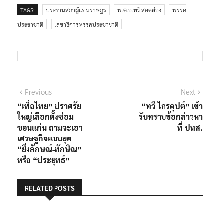
TAGS:
ประธานสภาผู้แทนราษฎร
พ.ต.อ.ทวี สอดส่อง
พรรค
ประชาชาติ
เลขาธิการพรรคประชาชาติ
Previous
Next
“เพื่อไทย” ปราศรัย
“ทวี ไกรคุปต์” เข้า
ใหญ่เลือกตั้งซ่อม
รับทราบข้อกล่าวหา
ขอนแก่น ถามจะเอา
ที่ ปทส.
เศรษฐกิจแบบยุค
“ยิ่งลักษณ์-ทักษิณ”
หรือ “ประยุทธ์”
RELATED POSTS