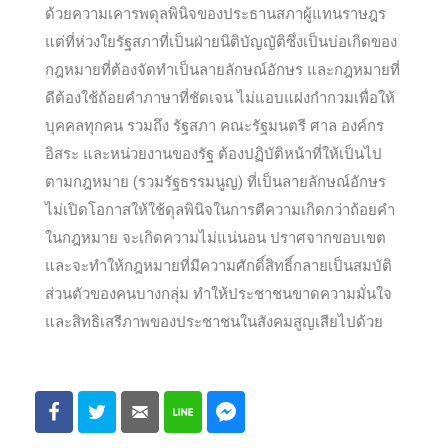
ด้วยความเคารพดุลพินิจของประธานสภาผู้แทนราษฎร
แต่ที่ห่วงใยรัฐสภาที่เป็นฝ่ายนิติบัญญัติซึ่งเป็นบ่อเกิดของ
กฎหมายที่ต้องจัดทำเป็นลายลักษณ์อักษร และกฎหมายที่
ดีต้องใช้ถ้อยคำภาษาที่ชัดเจน ไม่แอบแฝงกำกวมเพื่อให้
บุคคลทุกคน รวมถึง รัฐสภา คณะรัฐมนตรี ศาล องค์กร
อิสระ และหน่วยงานของรัฐ ต้องปฏิบัติหน้าที่ให้เป็นไป
ตามกฎหมาย (รวมรัฐธรรมนูญ) ที่เป็นลายลักษณ์อักษร
ไม่เปิดโอกาสให้ใช้ดุลพินิจในการตีความเกิดกว่าถ้อยคำ
ในกฎหมาย จะเกิดความไม่แน่นอน ปราศจากขอบเขต
และจะทำให้กฎหมายที่มีความศักดิ์สิทธิ์กลายเป็นสมบัติ
ส่วนตัวของคนบางกลุ่ม ทำให้ประชาชนขาดความมั่นใจ
และสิทธิเสรีภาพของประชาชนในสังคมสูญเสียไปด้วย