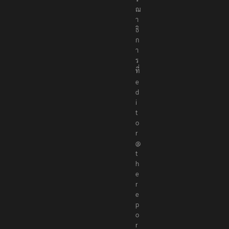
ณ
า
ธิ
ก
า
ร
ที่
e
d
i
t
o
r
@
t
h
e
r
e
p
o
r