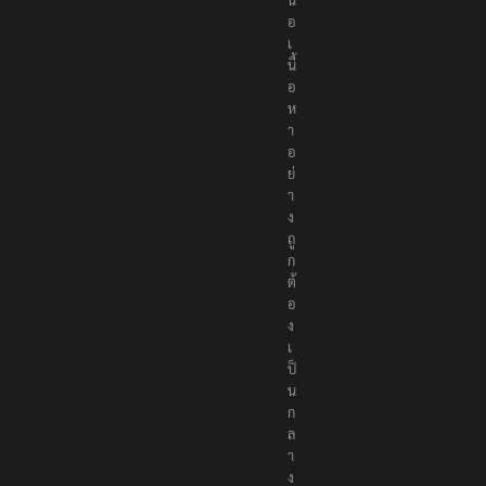
อ
เ
นื้
อ
ห
า
อ
ย่
า
ง
ถู
ก
ต้
อ
ง
เ
ป็
น
ก
ล
า
ง