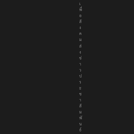
เ
พื่
อ
สั
ง
ค
ม
ส่
ง
ข่
า
ว
ป
ร
ะ
ช
า
สั
ม
พั
น
ธ์