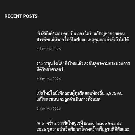
RECENT POSTS
‘รังสิมันต์’ มอง คุย ‘มิน ออง ไลง์’ แก้ปัญหาชายแดน-
สารพิษแม่น้ำกก ไปก็ไลฟ์บอย เหตุคุมกองกำลังว้าไม่ได้
6 สิงหาคม 2026
ร่าง ‘ฮลุน โซโล่’ ถึงไทยแล้ว ส่งชันสูตรตามกระบวนการ
นิติวิทยาศาสตร์
6 สิงหาคม 2026
เปิดไทม์ไลน์เพิกถอนผู้ทุจริตสอบท้องถิ่น 5,925 คน
แก้ไขคะแนน จะถูกดำเนินการทั้งหมด
6 สิงหาคม 2026
‘AIS’ คว้า 2 รางวัลใหญ่เวที Brand Inside Awards
2026 ชูความสำเร็จพัฒนาโครงสร้างพื้นฐานดิจิทัลและ