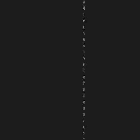
แ
จ้
ง
ห
ม
า
ย
ข่
า
ว
ห
รื
อ
ติ
ด
ต่
อ
ก
อ
ง
บ
ร
ร