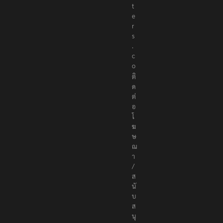
t
e
r
s
.
c
o
ติ
ด
ต่
อ
โ
ฆ
ษ
ณ
า
/
ส
นั
บ
ส
นุ