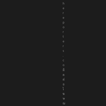
h
e
r
e
p
o
r
t
e
r
s
.
c
o
ติ
ด
ต่
อ
โ
ฆ
ษ
ณ