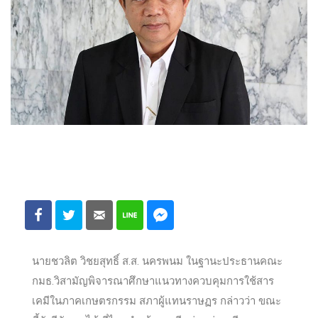
นายชวลิต วิชยสุทธิ์ ส.ส. นครพนม ในฐานะประธานคณะ
กมธ.วิสามัญพิจารณาศึกษาแนวทางควบคุมการใช้สาร
เคมีในภาคเกษตรกรรม สภาผู้แทนราษฏร กล่าวว่า ขณะ