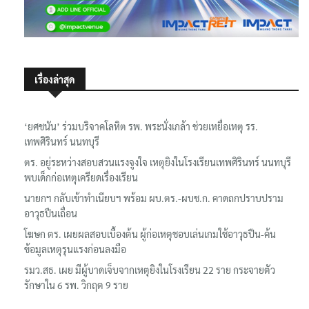
เรื่องล่าสุด
‘ยศชนัน’ ร่วมบริจาคโลหิต รพ. พระนั่งเกล้า ช่วยเหยื่อเหตุ รร.
เทพศิรินทร์ นนทบุรี
ตร. อยู่ระหว่างสอบสวนแรงจูงใจ เหตุยิงในโรงเรียนเทพศิรินทร์ นนทบุรี
พบเด็กก่อเหตุเครียดเรื่องเรียน
นายกฯ กลับเข้าทำเนียบฯ พร้อม ผบ.ตร.-ผบช.ก. คาดถกปราบปราม
อาวุธปืนเถื่อน
โฆษก ตร. เผยผลสอบเบื้องต้น ผู้ก่อเหตุชอบเล่นเกมใช้อาวุธปืน-ค้น
ข้อมูลเหตุรุนแรงก่อนลงมือ
รมว.สธ. เผย มีผู้บาดเจ็บจากเหตุยิงในโรงเรียน 22 ราย กระจายตัว
รักษาใน 6 รพ. วิกฤต 9 ราย