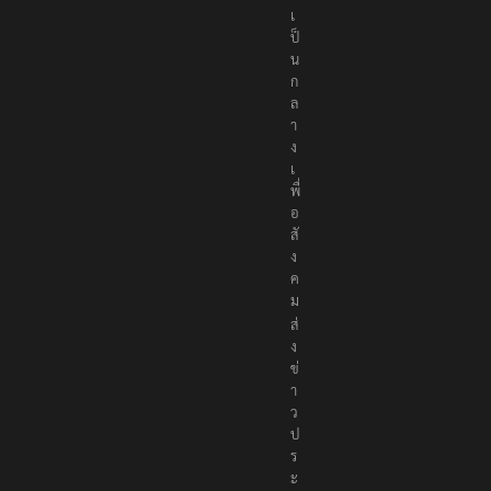
เ
ป็
น
ก
ล
า
ง
เ
พื่
อ
สั
ง
ค
ม
ส่
ง
ข่
า
ว
ป
ร
ะ