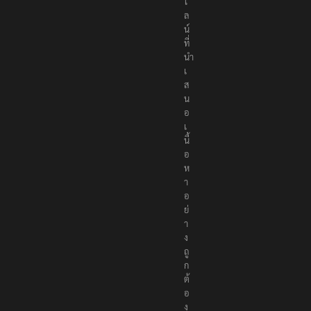
ไ
ล
น์
ที่
นำ
เ
ส
น
อ
เ
นื้
อ
ห
า
อ
ย่
า
ง
ถู
ก
ต้
อ
ง