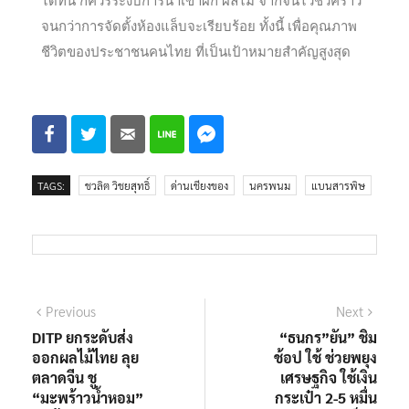
ได้ทัน ก็ควรระงับการนำเข้าผัก ผลไม้ จากจีนไว้ชั่วคราว
จนกว่าการจัดตั้งห้องแล็บจะเรียบร้อย ทั้งนี้ เพื่อคุณภาพ
ชีวิตของประชาชนคนไทย ที่เป็นเป้าหมายสำคัญสูงสุด
TAGS:
ชวลิต วิชยสุทธิ์
ด่านเชียงของ
นครพนม
แบนสารพิษ
Previous
Next
DITP ยกระดับส่ง
“ธนกร”ยัน” ชิม
ออกผลไม้ไทย ลุย
ช้อป ใช้ ช่วยพยุง
ตลาดจีน ชู
เศรษฐกิจ ใช้เงิน
“มะพร้าวน้ำหอม”
กระเป๋า 2-5 หมื่น