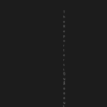
T
h
e
R
e
p
o
r
t
e
r
s
เ
ป็
น
สื่
อ
อ
อ
น