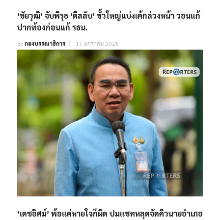
‘ชัยวุฒิ’ จับพิรุธ ‘ดีลลับ’ ขั้วใหญ่แบ่งเค้กล่วงหน้า วอนแก้
ปากท้องก่อนแก้ รธน.
By
กองบรรณาธิการ
17 มกราคม 2026
‘เดชอิศม์’ พ้อแค่หายใจก็ผิด ปมแชทหลุดจัดคิวนายอำเภอ