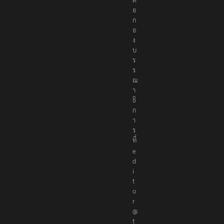
อ
ก
อ
ง
บ
ร
ร
ณ
า
ธิ
ก
า
ร
ที่
e
d
i
t
o
r
@
t