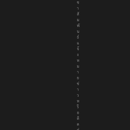
ช
า
สั
ม
พั
น
ธ์
แ
จ้
ง
ห
ม
า
ย
ข่
า
ว
ห
รื
อ
ติ
ด
ต่