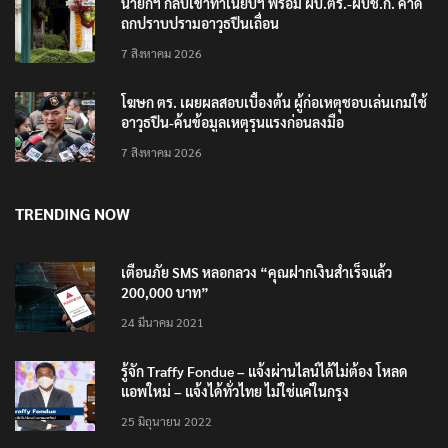
นายกฯ กลับเข้าทำเนียบฯ พร้อม ผบ.ตร.-ผบช.ก. คาด
ถกปราบปรามอาวุธปืนเถื่อน
7 สิงหาคม 2026
โฆษก ตร. เผยผลสอบเบื้องต้น ผู้ก่อเหตุชอบเล่นเกมใช้
อาวุธปืน-ค้นข้อมูลเหตุรุนแรงก่อนลงมือ
7 สิงหาคม 2026
TRENDING NOW
เตือนภัย SMS หลอกลวง “คุณฝากเงินสำเร็จแล้ว
200,000 บาท”
24 มีนาคม 2021
รู้จัก Traffy Fondue – แจ้งผ่านไลน์ได้ไม่ต้อง โหลด
แอพใหม่ – แจ้งได้ทั่วไทย ไม่ใช่แค่ในกรุง
25 มิถุนายน 2022