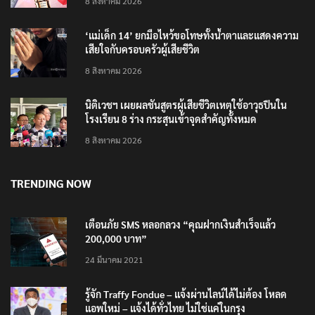
8 สิงหาคม 2026
‘แม่เด็ก 14’ ยกมือไหว้ขอโทษทั้งน้ำตาและแสดงความ
เสียใจกับครอบครัวผู้เสียชีวิต
8 สิงหาคม 2026
นิติเวชฯ เผยผลชันสูตรผู้เสียชีวิตเหตุใช้อาวุธปืนใน
โรงเรียน 8 ร่าง กระสุนเข้าจุดสำคัญทั้งหมด
8 สิงหาคม 2026
TRENDING NOW
เตือนภัย SMS หลอกลวง “คุณฝากเงินสำเร็จแล้ว
200,000 บาท”
24 มีนาคม 2021
รู้จัก Traffy Fondue – แจ้งผ่านไลน์ได้ไม่ต้อง โหลด
แอพใหม่ – แจ้งได้ทั่วไทย ไม่ใช่แค่ในกรุง