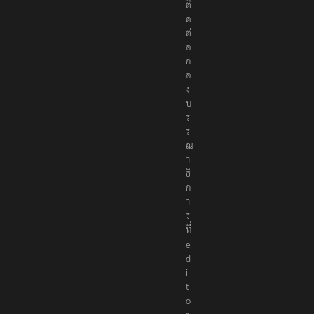
ติ
ด
ต่
อ
ก
อ
ง
บ
ร
ร
ณ
า
ธิ
ก
า
ร
ที่
e
d
i
t
o