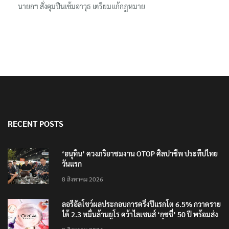
นายกฯ สั่งคุมปืนเข้มอาวุธ เตรียมแก้กฎหมาย
RECENT POSTS
‘อนุทิน’ ควงภริยาชมงาน OTOP ศิลปาชีพ ประทีปไทย
วันแรก
8 สิงหาคม 2026
ลอรีอัลโชว์ผลประกอบการครึ่งปีแรกโต 6.5% กวาดราย
ได้ 2.3 หมื่นล้านยูโร คว้าไลเซนส์ ‘กุชชี่’ 50 ปี พร้อมส่ง
4 แบรนด์ใหม่บุกตลาดไทย