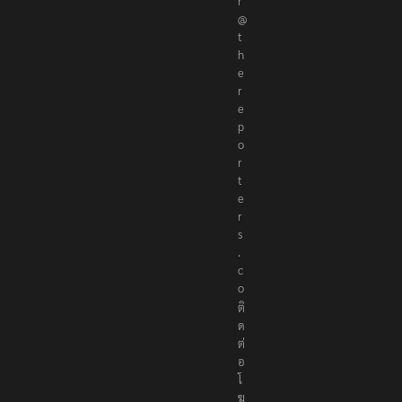
r
@
t
h
e
r
e
p
o
r
t
e
r
s
.
c
o
ติ
ด
ต่
อ
โ
ฆ