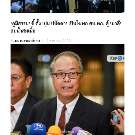
‘ภูมิธรรม’ ชี้ ตั้ง ‘บุ๋ม ปนัดดา‘ เป็นโฆษก ศบ.ทก. สู้ ’มาลี’
สมน้ำสมเนื้อ
By
กองบรรณาธิการ
9 สิงหาคม 2025