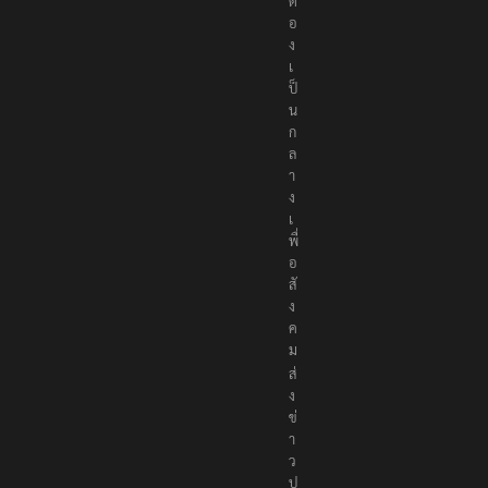
ต้
อ
ง
เ
ป็
น
ก
ล
า
ง
เ
พื่
อ
สั
ง
ค
ม
ส่
ง
ข่
า
ว
ป