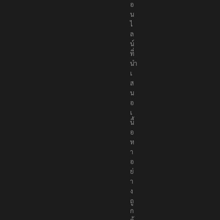
อ
น
ไ
ล
น์
ที่
นำ
เ
ส
น
อ
เ
นื้
อ
ห
า
อ
ย่
า
ง
ถู
ก