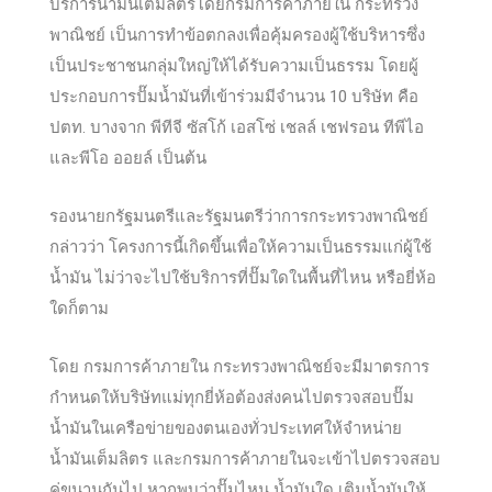
บริการน้ำมันเต็มลิตรโดยกรมการค้าภายใน กระทรวง
พาณิชย์ เป็นการทำข้อตกลงเพื่อคุ้มครองผู้ใช้บริหารซึ่ง
เป็นประชาชนกลุ่มใหญ่ให้ได้รับความเป็นธรรม โดยผู้
ประกอบการปั๊มน้ำมันที่เข้าร่วมมีจำนวน 10 บริษัท คือ
ปตท. บางจาก พีทีจี
ซัสโก้ เอสโซ่ เชลล์ เชฟรอน ทีพีไอ
และพีโอ ออยล์ เป็นต้น
รองนายกรัฐมนตรีและรัฐมนตรีว่าการกระทรวงพาณิชย์
กล่าวว่า โครงการนี้เกิดขึ้นเพื่อให้ความเป็นธรรมแก่ผู้ใช้
น้ำมัน ไม่ว่าจะไปใช้บริการที่ปั๊มใดในพื้นที่ไหน หรือยี่ห้อ
ใดก็ตาม
โดย กรมการค้าภายใน กระทรวงพาณิชย์จะมีมาตรการ
กำหนดให้บริษัทแม่ทุกยี่ห้อต้องส่งคนไปตรวจสอบปั๊ม
น้ำมันในเครือข่ายของตนเองทั่วประเทศให้จำหน่าย
น้ำมันเต็มลิตร และกรมการค้าภายในจะเข้าไปตรวจสอบ
คู่ขนานกันไป หากพบว่าปั๊มไหน น้ำมันใด เติมน้ำมันให้