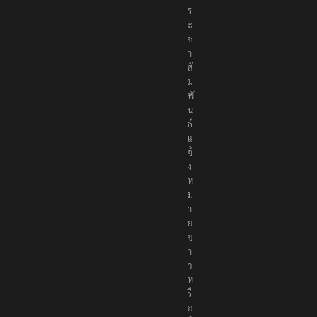
ร
ะ
ช
า
สั
ม
พั
น
ธ์
แ
จ้
ง
ห
ม
า
ย
ข่
า
ว
ห
รื
อ