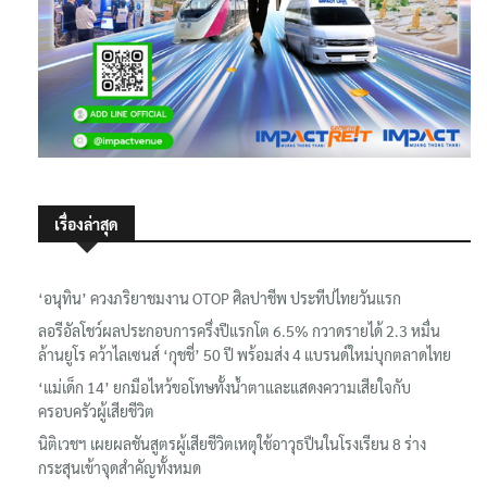
เรื่องล่าสุด
‘อนุทิน’ ควงภริยาชมงาน OTOP ศิลปาชีพ ประทีปไทยวันแรก
ลอรีอัลโชว์ผลประกอบการครึ่งปีแรกโต 6.5% กวาดรายได้ 2.3 หมื่น
ล้านยูโร คว้าไลเซนส์ ‘กุชชี่’ 50 ปี พร้อมส่ง 4 แบรนด์ใหม่บุกตลาดไทย
‘แม่เด็ก 14’ ยกมือไหว้ขอโทษทั้งน้ำตาและแสดงความเสียใจกับ
ครอบครัวผู้เสียชีวิต
นิติเวชฯ เผยผลชันสูตรผู้เสียชีวิตเหตุใช้อาวุธปืนในโรงเรียน 8 ร่าง
กระสุนเข้าจุดสำคัญทั้งหมด