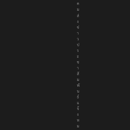
ค
ม
ส่
ง
ข่
า
ว
ป
ร
ะ
ช
า
สั
ม
พั
น
ธ์
แ
จ้
ง
ห
ม