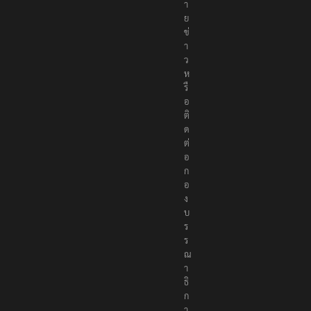
า
ย
ข่
า
ว
ห
รื
อ
ติ
ด
ต่
อ
ก
อ
ง
บ
ร
ร
ณ
า
ธิ
ก
า