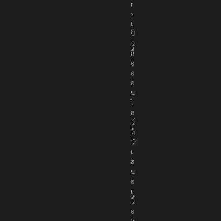
r
s
เ
ป็
น
สื่
อ
อ
อ
น
ไ
ล
น์
ที่
นำ
เ
ส
น
อ
เ
นื้
อ
ห