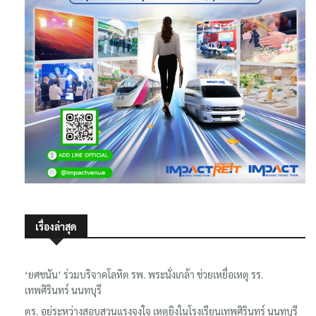
เรื่องล่าสุด
‘ยศชนัน’ ร่วมบริจาคโลหิต รพ. พระนั่งเกล้า ช่วยเหยื่อเหตุ รร.
เทพศิรินทร์ นนทบุรี
ตร. อยู่ระหว่างสอบสวนแรงจูงใจ เหตุยิงในโรงเรียนเทพศิรินทร์ นนทบุรี