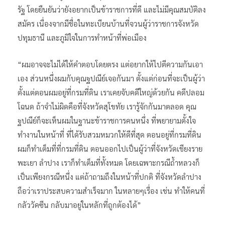
รัฐ โดยยืนยันว่ายังอยากเป็นข้าราชการที่ดี และไม่มีคุณสมบัติลง
สมัคร เนื่องจากมีชื่อในทะเบียนบ้านที่จวนผู้ว่าราชการจังหวัด
ปทุมธานี และภูมิใจในการทำหน้าที่พ่อเมือง
“ผมอาจจะไม่ได้ให้คำตอบโดยตรง แต่อยากให้ไปตีความกันเอา
เอง ส่วนหนึ่งผมกับคุณฐปณีย์เจอกันมา ตั้งแต่ก่อนที่จะเป็นผู้ว่า
ตั้งแต่ตอนผมอยู่ที่กรมที่ดิน เราเคยจับคดีใหญ่ด้วยกัน คดีปลอม
โฉนด ถ้าจำไม่ผิดคือที่จังหวัดสุโขทัย เรารู้จักกันมาตลอด คุณ
ฐปณีย์ก็จะเห็นผมในฐานะข้าราชการคนหนึ่ง ที่พยายามตั้งใจ
ทำงานในหน้าที่ ที่ได้รับสวมหมวกให้ดีที่สุด ตอนอยู่ที่กรมที่ดิน
ผมก็ทำเต็มที่ที่กรมที่ดิน ตอนออกไปเป็นผู้ว่าที่จังหวัดเชียงราย
พะเยา ลำปาง เราก็ทำเต็มที่ทั้งหมด โดยเฉพาะกรณีถ้ำหลวงก็
เป็นเพียงกรณีหนึ่ง แต่ถ้าถามถึงในหน้าที่ปกติ ที่จังหวัดลำปาง
ถือว่าเราประสบความสำเร็จมาก ในหลายๆเรื่อง เช่น ทำให้คนที่
กลัววัคซีน กลับมาอยู่ในหลักที่ถูกต้องได้”