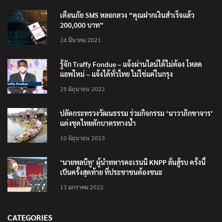
เตือนภัย SMS หลอกลวง “คุณฝากเงินสำเร็จแล้ว
200,000 บาท”
24 มีนาคม 2021
รู้จัก Traffy Fondue – แจ้งผ่านไลน์ได้ไม่ต้อง โหลด
แอพใหม่ – แจ้งได้ทั่วไทย ไม่ใช่แค่ในกรุง
25 มิถุนายน 2022
ปลัดกระทรวงวัฒนธรรม ร่วมกิจกรรม ‘นาวาภิกขาจาร’
แต่งชุดไทยตักบาตรทางน้ำ
10 มิถุนายน 2023
‘นายพลบีทู’ ผู้นำทหารคะเรนนี KNPP ลั่นสู้รบ ครั้งนี้
เป็นครั้งสุดท้าย ที่ประชาชนต้องชนะ
13 มกราคม 2022
CATEGORIES