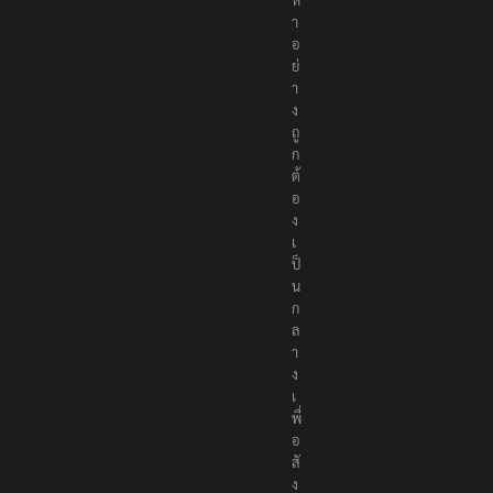
า
อ
ย่
า
ง
ถู
ก
ต้
อ
ง
เ
ป็
น
ก
ล
า
ง
เ
พื่
อ
สั
ง