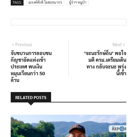
TAGS:
ณรงค์ศักดิ์ โอสถธนากร
ผู้ว่าฯ หมูป่า
แนะแนว
Previous
Next
Previous
Next
post:
post:
จับขบวนการลอบขน
‘จะนะรักษ์ถิ่น’ พอใจ
เรื่อง
กัญชาอัดแท่งเข้า
มติ ครม.เตรียมเดิน
ประเทศ พบเงิน
ทาง กลับจะนะ พรุ่ง
หมุนเวียนกว่า 50
นี้เช้า
ล้าน
RELATED POSTS