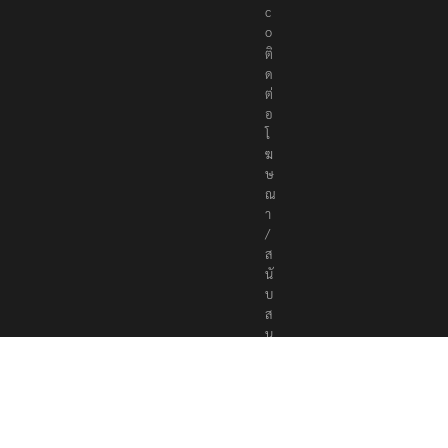
c
o
ติ
ด
ต่
อ
โ
ฆ
ษ
ณ
า
/
ส
นั
บ
ส
นุ
น
a
d
v
e