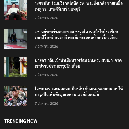
‘ยศชนัน’ ร่วมบริจาคโลหิต รพ. พระนั่งเกล้า ช่วยเหยื่อ
เหตุ รร. เทพศิรินทร์ นนทบุรี
7 สิงหาคม 2026
ตร. อยู่ระหว่างสอบสวนแรงจูงใจ เหตุยิงในโรงเรียน
เทพศิรินทร์ นนทบุรี พบเด็กก่อเหตุเครียดเรื่องเรียน
7 สิงหาคม 2026
นายกฯ กลับเข้าทำเนียบฯ พร้อม ผบ.ตร.-ผบช.ก. คาด
ถกปราบปรามอาวุธปืนเถื่อน
7 สิงหาคม 2026
โฆษก ตร. เผยผลสอบเบื้องต้น ผู้ก่อเหตุชอบเล่นเกมใช้
อาวุธปืน-ค้นข้อมูลเหตุรุนแรงก่อนลงมือ
7 สิงหาคม 2026
TRENDING NOW