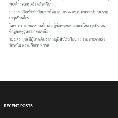
พบเด็กก่อเหตุเครียดเรื่องเรียน
นายกฯ กลับเข้าทำเนียบฯ พร้อม ผบ.ตร.-ผบช.ก. คาดถกปราบปราม
อาวุธปืนเถื่อน
โฆษก ตร. เผยผลสอบเบื้องต้น ผู้ก่อเหตุชอบเล่นเกมใช้อาวุธปืน-ค้น
ข้อมูลเหตุรุนแรงก่อนลงมือ
รมว.สธ. เผย มีผู้บาดเจ็บจากเหตุยิงในโรงเรียน 22 ราย กระจายตัว
รักษาใน 6 รพ. วิกฤต 9 ราย
RECENT POSTS