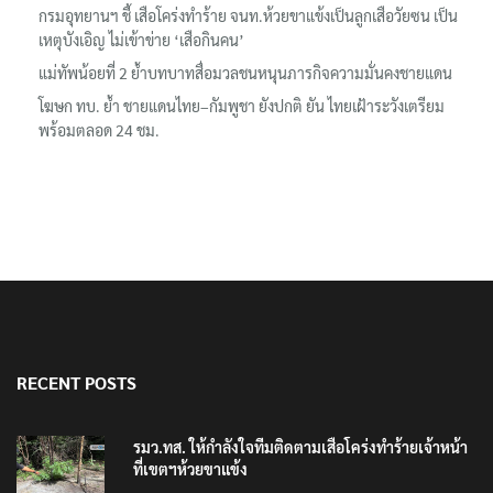
กรมอุทยานฯ ชี้ เสือโคร่งทำร้าย จนท.ห้วยขาแข้งเป็นลูกเสือวัยซน เป็น
เหตุบังเอิญ ไม่เข้าข่าย ‘เสือกินคน’
แม่ทัพน้อยที่ 2 ย้ำบทบาทสื่อมวลชนหนุนภารกิจความมั่นคงชายแดน
โฆษก ทบ. ย้ำ ชายแดนไทย–กัมพูชา ยังปกติ ยัน ไทยเฝ้าระวังเตรียม
พร้อมตลอด 24 ชม.
RECENT POSTS
รมว.ทส. ให้กำลังใจทีมติดตามเสือโคร่งทำร้ายเจ้าหน้า
ที่เขตฯห้วยขาแข้ง