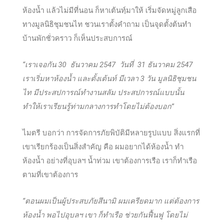
ห้องน้ำ แล้วไม่มีที่นอน ก็หาเต้นท์ฺมาให้ เริ่มจัดหมู่ลูกเสือ
ทางมูลนิธิชุมชนไท ชวนเราตั้งคำถาม เป็นจุดตั้งต้นทำ
บ้านพักชั่วคราว ก็เห็นประสบการณ์
“เราเจอกัน 30 ธันวาคม 2547 วันที่ 31 ธันวาคม 2547
เราเริ่มหาห้องน้ำ และตั้งเต้นท์ มีเวลา 3 วัน มูลนิธิชุมชน
ไท มีประสปการณ์ทำงานสลัม ประสปการณ์แบบนั้น
ทำให้เราเรียนรู้ท่ามกลางการทำโดยไม่ต้องบอก”
ไมตรี บอกว่า การจัดการภัยพิบัติมีหลายรูปแบบ สิ่งแรกที่
เขาเรียกร้องเป็นสิ่งสำคัญ คือ ผมอยากได้ห้องน้ำ ทำ
ห้องน้ำ อย่างที่อุบลฯ น้ำท่วม เขาต้องการเรือ เราก็ทำเรือ
ตามที่เขาต้องการ
“ตอนผมเป็นผู้ประสบภัยสึนามิ ผมเครียดมาก แต่ต้องการ
ห้องน้ำ พอไปอุบลฯ เขา ก็ทำเรือ ช่วยกันฟื้นฟู โดยไม่