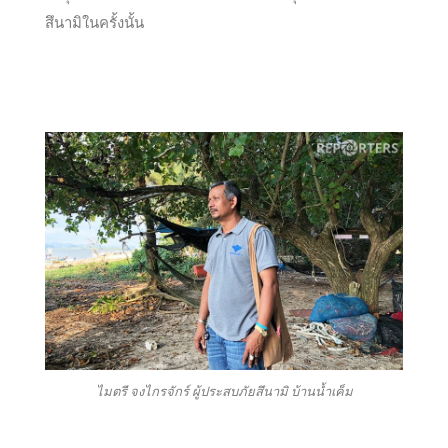
สึนามิในครั้งนั้น
ไมตรี จงไกรจักร์ ผู้ประสบภัยสึนามิ บ้านน้ำเค็ม