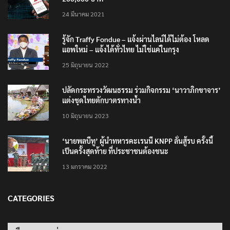
24 มีนาคม 2021
รู้จัก Traffy Fondue – แจ้งผ่านไลน์ได้ไม่ต้อง โหลด
แอพใหม่ – แจ้งได้ทั่วไทย ไม่ใช่แค่ในกรุง
25 มิถุนายน 2022
ปลัดกระทรวงวัฒนธรรม ร่วมกิจกรรม ‘นาวาภิกขาจาร’
แต่งชุดไทยตักบาตรทางน้ำ
10 มิถุนายน 2023
‘นายพลบีทู’ ผู้นำทหารคะเรนนี KNPP ลั่นสู้รบ ครั้งนี้
เป็นครั้งสุดท้าย ที่ประชาชนต้องชนะ
13 มกราคม 2022
CATEGORIES