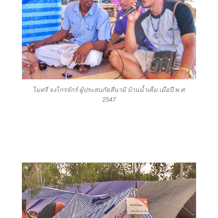
ไมตรี จงไกรจักร์ ผู้ประสบภัยสึนามิ บ้านน้ำเค็ม เมื่อปี พ.ศ.
2547