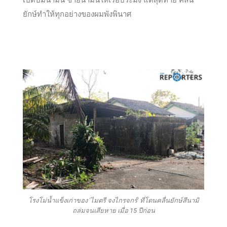
ยักษ์ทำให้ทุกอย่างของผมพังพินาศ
โรงโม่น้ำแข็งเก่าของ 'ไมตรี จงไกรจกร์' ที่โดนคลื่นยักษ์สึนามิ
ถล่มจนเสียหาย เมื่อ 15 ปีก่อน