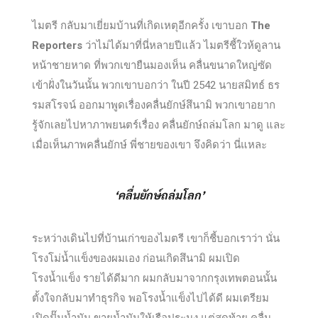
ไมตรี กลับมาเยี่ยมบ้านที่เกิดเหตุอีกครั้ง เขาบอก
The
Reporters
ว่าไม่ได้มาที่นี่หลายปีแล้ว ไมตรีชี้ใวห้ดูลาน
หน้าชายหาด ที่พวกเขายืนมองเห็น คลื่นขนาดใหญ่ซัด
เข้าฝั่งในวันนั้น พวกเขาบอกว่า ในปี 2542 นายสมิทธ์ ธร
รมสโรจน์ ออกมาพูดเรื่องคลื่นยักษ์สึนามิ พวกเขาอยาก
รู้จักเลยไปหาภาพยนตร์เรื่อง คลื่นยักษ์ถล่มโลก มาดู และ
เมื่อเห็นภาพคลื่นยักษ์ พี่ชายของเขา จึงคิดว่า นี่แหละ
‘คลื่นยักษ์ถล่มโลก’
ระหว่างเดินไปที่บ้านเก่าของไมตรี เขาก็ชี้บอกเราว่า นั่น
โรงโม่น้ำแข็งของผมเอง ก่อนเกิดสึนามิ ผมเปิด
โรงน้ำแข็ง รายได้ดีมาก ผมกลับมาจากกรุงเทพตอนนั้น
ตั้งใจกลับมาทำธุรกิจ พอโรงน้ำแข็งไปได้ดี ผมเตรียม
เปิดปั๊มน้ำมัน ขายน้ำมันให้เรือประมง แต่สุดท้าย คลื่น