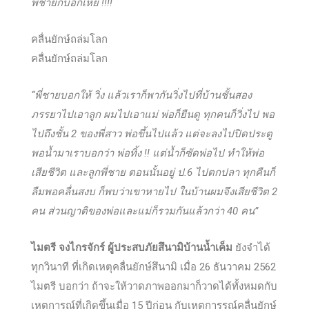
พี่ชายก็บอกเห้ย !!!!
คลื่นยักษ์ถล่มโลก
คลื่นยักษ์ถล่มโลก
“พี่ชายบอกให้ วิ่ง แล้วเราก็พากันวิ่งไปที่บ้านชั้นสอง
ภรรยาไปเอาลูก ผมไปเอาแม่ พ่อก็ยืนดู ทุกคนก็วิ่งไป พอ
ไปถึงชั้น 2 ของพี่สาว พ่อขึ้นไปแล้ว แต่จะลงไปปิดประตู
พอน้ำมาเราบอกว่า พ่อทิ้ง !! แต่น้ำก็ซัดพ่อไป ทำให้พ่อ
เสียชีวิต และลูกพี่ชาย ตอนนั้นอยู่ ป.6 ไปตกปลา ทุกคืนก็
ลืมพอคลื่นสงบ ก็พบว่าเขาหายไป ในบ้านผมจึงเสียชีวิต 2
คน ส่วนญาติของพ่อและแม่ก็รวมกันแล้วกว่า 40 คน”
ไมตรี จงไกรจักร์ ผู้ประสบภัยสึนามิบ้านน้ำเค็ม
ยังจำได้
ทุกวินาที ที่เกิดเหตุคลื่นยักษ์สึนามิ เมื่อ 26 ธันวาคม 2562
ไมตรี บอกว่า ถ้าจะให้วาดภาพออกมาก็วาดได้ทั้งหมดกับ
เหตุการณ์ที่เกิดขึ้นเมื่อ 15 ปีก่อน กับเหตุการรณ์คลื่นยักษ์