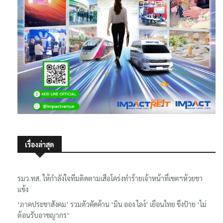
เรื่องล่าสุด
รมว.ทส. ให้กำลังใจทีมติดตามเสือโคร่งทำร้ายเจ้าหน้าที่เขตฯห้วยขา
แข้ง
‘ภาคประชาสังคม’ รวมตัวคัดค้าน ‘มิน ออง ไลง์’ เยือนไทย ขึงป้าย ‘ไม่
ต้อนรับอาชญากร’