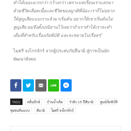
ทำได้เยอะมากกว่า กว้างกว่า เพราะบทเรียนเราแลกมา
ด้วยชีวิตเลือดเนื้อและชีวิตของญาติพี่น้อง เราก็ไม่อยาก
ให้สูญเสียแบบเราแล้วมาเริ่มต้น อยากให้เขาเริ่มต้นไม่
สูญเสีย ผมจึงตั้งปณิธานไว้เลยว่าถ้าเราทำได้เราจะทำ
เต็มที่สำหรับเรื่องภัยพิบัติ และจะขยายไปเรื่อยๆ”
ไมตรี จงไกรจักร์ จากผู้ประสบภัยสึนามิ สู่การเป็นนัก
พัฒนาสังคม
TAGS:
คลื่นยักษ์
บ้านน้ำเค็ม
รำลึก 15 ปีสึนามิ
ศูนย์ภัยพิบัติ
ชุมชนต้นแบบ
สึนามิ
ไมตรี จงไกรจักร์