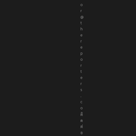
o
r
@
t
h
e
r
e
p
o
r
t
e
r
s
.
c
o
ติ
ด
ต่
อ