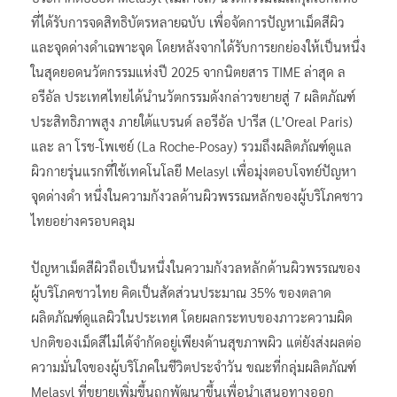
ที่ได้รับการจดสิทธิบัตรหลายฉบับ เพื่อจัดการปัญหาเม็ดสีผิว
และจุดด่างดำเฉพาะจุด โดยหลังจากได้รับการยกย่องให้เป็นหนึ่ง
ในสุดยอดนวัตกรรมแห่งปี 2025 จากนิตยสาร TIME ล่าสุด ล
อรีอัล ประเทศไทยได้นำนวัตกรรมดังกล่าวขยายสู่ 7 ผลิตภัณฑ์
ประสิทธิภาพสูง ภายใต้แบรนด์ ลอรีอัล ปารีส (L’Oreal Paris)
และ ลา โรช-โพเซย์ (La Roche-Posay) รวมถึงผลิตภัณฑ์ดูแล
ผิวกายรุ่นแรกที่ใช้เทคโนโลยี Melasyl เพื่อมุ่งตอบโจทย์ปัญหา
จุดด่างดำ หนึ่งในความกังวลด้านผิวพรรณหลักของผู้บริโภคชาว
ไทยอย่างครอบคลุม
ปัญหาเม็ดสีผิวถือเป็นหนึ่งในความกังวลหลักด้านผิวพรรณของ
ผู้บริโภคชาวไทย คิดเป็นสัดส่วนประมาณ 35% ของตลาด
ผลิตภัณฑ์ดูแลผิวในประเทศ โดยผลกระทบของภาวะความผิด
ปกติของเม็ดสีไม่ได้จำกัดอยู่เพียงด้านสุขภาพผิว แต่ยังส่งผลต่อ
ความมั่นใจของผู้บริโภคในชีวิตประจำวัน ขณะที่กลุ่มผลิตภัณฑ์
Melasyl ที่ขยายเพิ่มขึ้นถูกพัฒนาขึ้นเพื่อนำเสนอทางออก