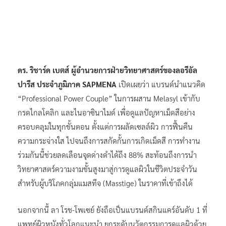
ดร. ริชาร์ด เบตส์ ผู้อำนวยการฝ่ายวิทยาศาสตร์ของลอรีอัล
ปารีส ประจำภูมิภาค SAPMENA
เปิดเผยว่า แบรนด์นำแนวคิด
“Professional Power Couple” ในการผสาน Melasyl เข้ากับ
กรดไกลโคลิก และไนอาซินาไมด์ เพื่อดูแลปัญหาเม็ดสีอย่าง
ครอบคลุมในทุกขั้นตอน ตั้งแต่การผลัดเซลล์ผิว การฟื้นคืน
ความกระจ่างใส ไปจนถึงการสกัดกั้นการเกิดเม็ดสี การทำงาน
ร่วมกันนี้ช่วยลดเลือนจุดด่างดำได้ถึง 88% สะท้อนถึงการนำ
วิทยาศาสตร์ความงามขั้นสูงมาสู่การดูแลผิวในชีวิตประจำวัน
สำหรับผู้บริโภคกลุ่มแมสทีจ (Masstige) ในราคาที่เข้าถึงได้
นอกจากนี้ ลา โรช-โพเซย์ ยังถือเป็นแบรนด์สกินแคร์อันดับ 1 ที่
แพทย์ผิวหนังทั่วโลกแนะนำ ยกระดับนวัตกรรมการดูแลผิวด้วย