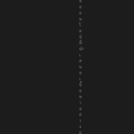
อ
อ
อ
น
ไ
ล
น์
ที่
นำ
เ
ส
น
อ
เ
นื้
อ
ห
า
อ
ย่
า
ง
ถู