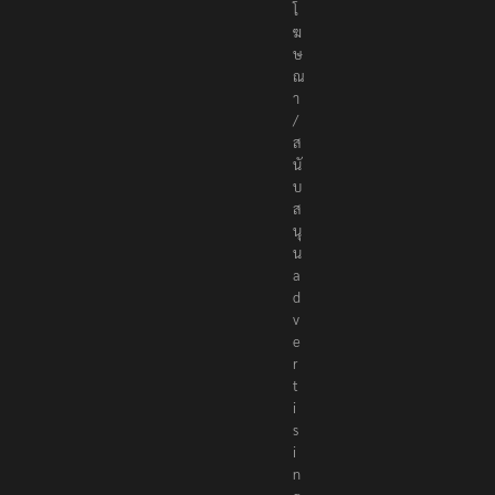
โ
ฆ
ษ
ณ
า
/
ส
นั
บ
ส
นุ
น
a
d
v
e
r
t
i
s
i
n