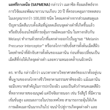
แอฟริกาเหนือ (SAPMENA)
กล่าวว่า เมลาซิล คือผลลัพธ์จาก
การวิจัยและพัฒนายาวนานเกือบ 20 ปี ที่ครอบคลุมการทดสอบ
โมเลกุลมากกว่า 100,000 ชนิด โดยแตกต่างจากส่วนผสมดูแล
ปัญหาเม็ดสีแบบดั้งเดิมที่มุ่งลดเลือนจุดด่างดำที่เกิดขึ้นแล้ว
หรือยับยั้งเอนไซม์ที่กระตุ้นการผลิตเมลานิน ในทางกลับกัน
Melasyl ทำงานด้วยกลไกที่แตกต่างออกไปในฐานะ “Melanin
Precursor Interceptor” หรือกลไกการยับยั้งสารตั้งต้นเม็ดสีผิว
โดยทำหน้าที่ดักจับสารตั้งต้นของเมลานิน ก่อนที่จะเปลี่ยนเป็น
เม็ดสีที่ก่อให้เกิดจุดด่างดำ และความหมองคล้ำบนผิวหนัง
ดร. ทารัน กล่าวอีกว่า แนวทางทางวิทยาศาสตร์ของเราตั้งอยู่บน
พื้นฐานของกลไกทางชีววิทยาตามธรรมชาติของผิว แม้เมลานิน
จะมีบทบาทสำคัญในการปกป้องผิว และเป็นตัวกำหนดเฉดสีผิว
ที่หลากหลายของมนุษย์ แต่ปัจจัยภายนอก เช่น รังสียูวี ที่มีความ
เข้มข้นสูง และมลภาวะในประเทศไทย สามารถกระตุ้นให้เกิด
การผลิตเมลานินมากเกินไป จนนำไปสู่การเกิดจุดด่างดำ และ