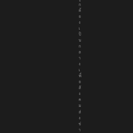
ก
ต้
อ
ง
เ
ป็
น
ก
ล
า
ง
เ
พื่
อ
สั
ง
ค
ม
ส่
ง
ข่
า