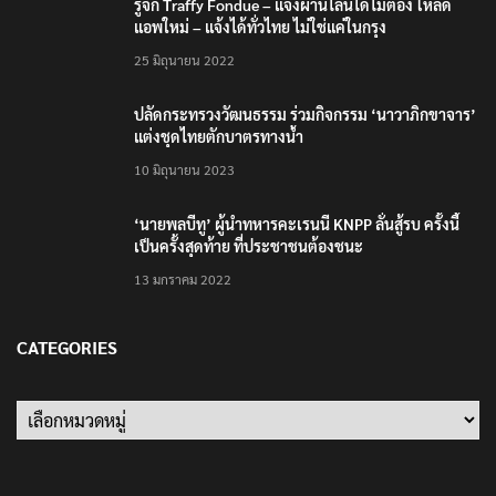
รู้จัก Traffy Fondue – แจ้งผ่านไลน์ได้ไม่ต้อง โหลด
แอพใหม่ – แจ้งได้ทั่วไทย ไม่ใช่แค่ในกรุง
25 มิถุนายน 2022
ปลัดกระทรวงวัฒนธรรม ร่วมกิจกรรม ‘นาวาภิกขาจาร’
แต่งชุดไทยตักบาตรทางน้ำ
10 มิถุนายน 2023
‘นายพลบีทู’ ผู้นำทหารคะเรนนี KNPP ลั่นสู้รบ ครั้งนี้
เป็นครั้งสุดท้าย ที่ประชาชนต้องชนะ
13 มกราคม 2022
CATEGORIES
Categories