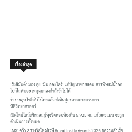
เรื่องล่าสุด
‘รังสิมันต์’ มอง คุย ‘มิน ออง ไลง์’ แก้ปัญหาชายแดน-สารพิษแม่น้ำกก
ไปก็ไลฟ์บอย เหตุคุมกองกำลังว้าไม่ได้
ร่าง ‘ฮลุน โซโล่’ ถึงไทยแล้ว ส่งชันสูตรตามกระบวนการ
นิติวิทยาศาสตร์
เปิดไทม์ไลน์เพิกถอนผู้ทุจริตสอบท้องถิ่น 5,925 คน แก้ไขคะแนน จะถูก
ดำเนินการทั้งหมด
‘AIS’ คว้า 2 รางวัลใหญ่เวที Brand Inside Awards 2026 ชูความสำเร็จ