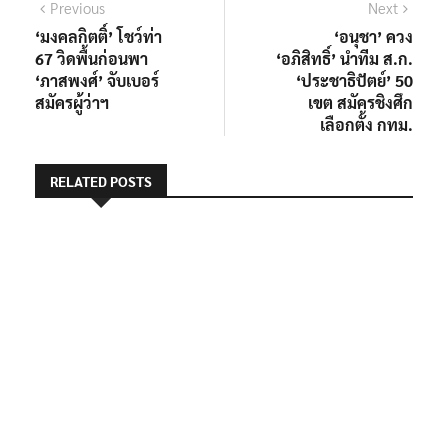
แนะแนว
Previous
Next
Previous
Next
post:
post:
‘มงคลกิตติ์’ โชว์ท่า
‘อนุชา’ ควง
เรื่อง
67 วิดพื้นก่อนพา
‘อภิสิทธิ์’ นำทีม ส.ก.
‘ภาสพงศ์’ จับเบอร์
‘ประชาธิปัตย์’ 50
สมัครผู้ว่าฯ
เขต สมัครชิงศึก
เลือกตั้ง กทม.
RELATED POSTS