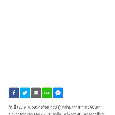
วันนี้ (28 พ.ค. 69) ลอรีอัล กรุ๊ป ผู้นำด้านความงามระดับโลก
ประกาศต่อยอด Melasyl (เมลาซิล) นวัตกรรมโมเลกุลเอกสิทธิ์