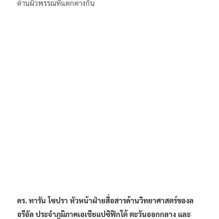
ด้านผิวพรรณที่แตกต่างกัน
ดร. ทารัน โซปรา หัวหน้าฝ่ายสื่อสารด้านวิทยาศาสตร์ของล
อรีอัล ประจำภูมิภาคเอเชียแปซิฟิกใต้ ตะวันออกกลาง และ