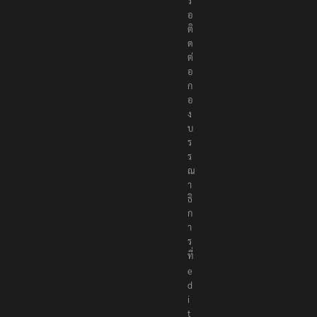
รื
อ
ติ
ด
ต่
อ
ก
อ
ง
บ
ร
ร
ณ
า
ธิ
ก
า
ร
ที่
e
d
i
t