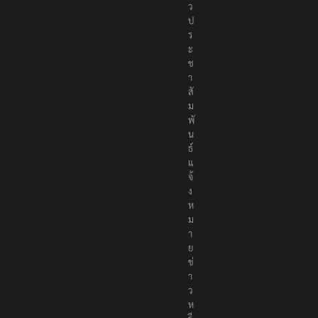
ว
ป
ร
ะ
ช
า
สั
ม
พั
น
ธ์
แ
จ้
ง
ห
ม
า
ย
ข่
า
ว
ห