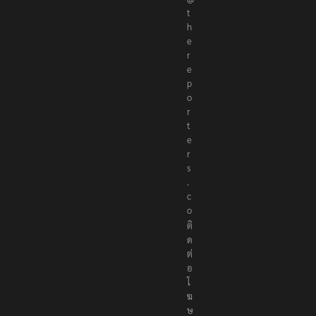
t
h
e
r
e
p
o
r
t
e
r
s
.
c
o
ติ
ด
ต่
อ
โ
ฆ
ษ