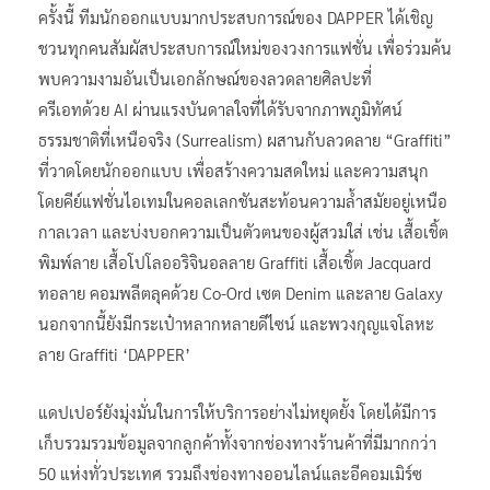
ครั้งนี้ ทีมนักออกแบบมากประสบการณ์ของ DAPPER ได้เชิญ
ชวนทุกคนสัมผัสประสบการณ์ใหม่ของวงการแฟชั่น เพื่อร่วมค้น
พบความงามอันเป็นเอกลักษณ์ของลวดลายศิลปะที่
ครีเอทด้วย AI ผ่านแรงบันดาลใจที่ได้รับจากภาพภูมิทัศน์
ธรรมชาติที่เหนือจริง (Surrealism) ผสานกับลวดลาย “Graffiti”
ที่วาดโดยนักออกแบบ เพื่อสร้างความสดใหม่ และความสนุก
โดยคีย์แฟชั่นไอเทมในคอลเลกชันสะท้อนความล้ำสมัยอยู่เหนือ
กาลเวลา และบ่งบอกความเป็นตัวตนของผู้สวมใส่ เช่น เสื้อเชิ้ต
พิมพ์ลาย เสื้อโปโลออริจินอลลาย Graffiti เสื้อเชิ้ต Jacquard
ทอลาย คอมพลีตลุคด้วย Co-Ord เซต Denim และลาย Galaxy
นอกจากนี้ยังมีกระเป๋าหลากหลายดีไซน์ และพวงกุญแจโลหะ
ลาย Graffiti ‘DAPPER’
แดปเปอร์ยังมุ่งมั่นในการให้บริการอย่างไม่หยุดยั้ง โดยได้มีการ
เก็บรวมรวมข้อมูลจากลูกค้าทั้งจากช่องทางร้านค้าที่มีมากกว่า
50 แห่งทั่วประเทศ รวมถึงช่องทางออนไลน์และอีคอมเมิร์ซ