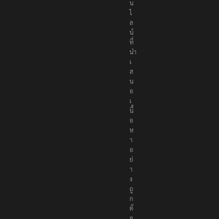
น
ไ
ล
น์
ที่
นำ
เ
ส
น
อ
เ
นื้
อ
ห
า
อ
ย่
า
ง
ถู
ก
ต้
อ