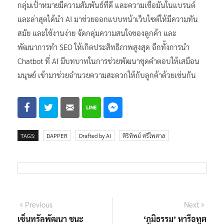
กลุ่มเป้าหมายมีความสัมพันธ์ที่ดี และความเชื่อมั่นในแบรนด์
และล่าสุดได้นำ AI มาช่วยออกแบบหน้าเว็บไซต์ให้มีความทัน
สมัย และใช้งานง่าย จัดกลุ่มความสนใจของลูกค้า และ
พัฒนาการทำ SEO ให้เกิดประสิทธิภาพสูงสุด อีกทั้งการนำ
Chatbot ที่ AI มีบทบาทในการช่วยพัฒนาชุดคำตอบให้เสมือน
มนุษย์ เข้ามาช่วยอำนวยความสะดวกให้กับลูกค้าด้วยเช่นกัน
TAGS:
DAPPER
Drafted by AI
ศิริทิพย์ ศรีไพศาล
แนะแนว
Previous
Next
Previous
Next
post:
post:
เซ็นทรัลพัฒนา ชนะ
‘ภูมิธรรม’ หารือทูต
เรื่อง