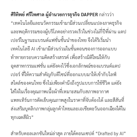
ศิริทิพย์ ศรีไพศาล ผู้อำนวยการธุรกิจ DAPPER
กล่าวว่า
“เทคโนโลยีและนวัตกรรมเข้ามามีส่วนเปลี่ยนแปลงภาคธุรกิจ
และพฤติกรรมของผู้บริโภคอย่างรวดเร็วในช่วงไม่กี่ปีที่ผ่าน แดป
เปอร์ในฐานะแบรนด์แฟชั่นชั้นนำของไทย จึงได้ริเริ่มนำ
เทคโนโลยี AI เข้ามามีส่วนร่วมในขั้นตอนของการออกแบบ
ท้าทายกรอบความคิดสร้างสรรค์ เพื่อสร้างมิติใหม่ให้กับ
อุตสาหกรรมแฟชั่น แต่ยังคงไว้ซึ่งเอกลักษณ์ของแบรนด์แดป
เปอร์ ที่ให้ความสำคัญกับดีไซน์ที่ออกแบบมาให้เข้ากับไลฟ์
สไตล์ของคนไทย ซึ่งไม่เพียงคำนึงถึงรูปแบบการใช้ชีวิต แต่ยัง
ใส่ใจในเรื่องคุณภาพเนื้อผ้าที่เหมาะสมกับสภาพอากาศ
แพทเทิร์นการตัดเย็บคุณภาพสูงในราคาที่จับต้องได้ และสีสันที่
ส่งเสริมบุคลิกภาพกลุ่มลูกค้าไทยและเอเชียตะวันออกเฉียงใต้ใน
ทุกเฉดสีผิว”
สำหรับคอลเลกชันใหม่ล่าสุด ภายใต้คอนเซปต์ “Drafted by AI”