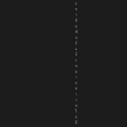
ะ
ช
า
สั
ม
พั
น
ธ์
แ
จ้
ง
ห
ม
า
ย
ข่
า
ว
ห
รื
อ
ติ