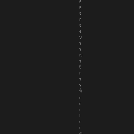
ด
ต่
อ
ก
อ
ง
บ
ร
ร
ณ
า
ธิ
ก
า
ร
ที่
e
d
i
t
o
r
@