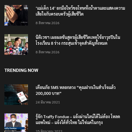
‘แม่เด็ก 14’ ยกมือไหว้ขอโทษทั้งน้ำตาและแสดงความ
เสียใจกับครอบครัวผู้เสียชีวิต
8 สิงหาคม 2026
นิติเวชฯ เผยผลชันสูตรผู้เสียชีวิตเหตุใช้อาวุธปืนใน
โรงเรียน 8 ร่าง กระสุนเข้าจุดสำคัญทั้งหมด
8 สิงหาคม 2026
TRENDING NOW
เตือนภัย SMS หลอกลวง “คุณฝากเงินสำเร็จแล้ว
200,000 บาท”
24 มีนาคม 2021
รู้จัก Traffy Fondue – แจ้งผ่านไลน์ได้ไม่ต้อง โหลด
แอพใหม่ – แจ้งได้ทั่วไทย ไม่ใช่แค่ในกรุง
25 มิถุนายน 2022