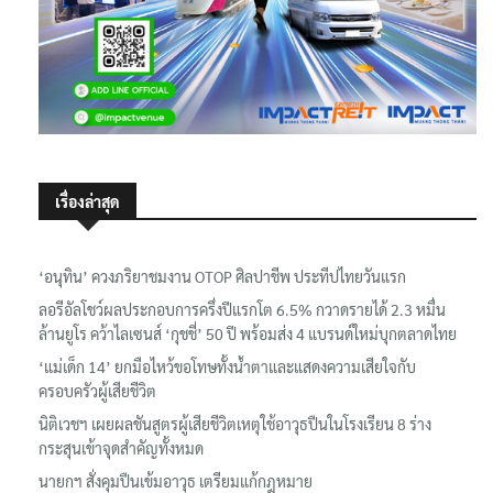
เรื่องล่าสุด
‘อนุทิน’ ควงภริยาชมงาน OTOP ศิลปาชีพ ประทีปไทยวันแรก
ลอรีอัลโชว์ผลประกอบการครึ่งปีแรกโต 6.5% กวาดรายได้ 2.3 หมื่น
ล้านยูโร คว้าไลเซนส์ ‘กุชชี่’ 50 ปี พร้อมส่ง 4 แบรนด์ใหม่บุกตลาดไทย
‘แม่เด็ก 14’ ยกมือไหว้ขอโทษทั้งน้ำตาและแสดงความเสียใจกับ
ครอบครัวผู้เสียชีวิต
นิติเวชฯ เผยผลชันสูตรผู้เสียชีวิตเหตุใช้อาวุธปืนในโรงเรียน 8 ร่าง
กระสุนเข้าจุดสำคัญทั้งหมด
นายกฯ สั่งคุมปืนเข้มอาวุธ เตรียมแก้กฎหมาย