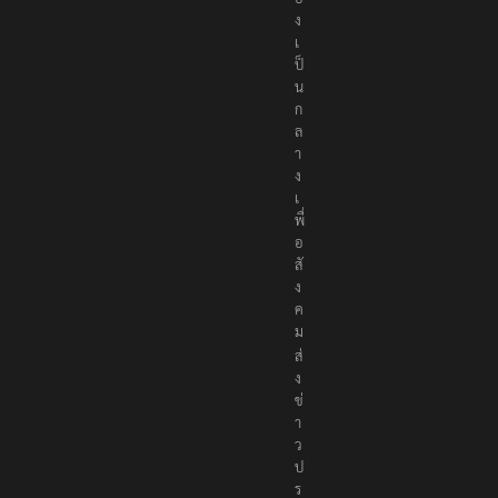
ง
เ
ป็
น
ก
ล
า
ง
เ
พื่
อ
สั
ง
ค
ม
ส่
ง
ข่
า
ว
ป
ร