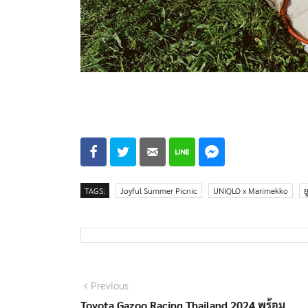
TAGS:
Joyful Summer Picnic
UNIQLO x Marimekko
ย
แนะแนว
Previous
Previous
post:
Toyota Gazoo Racing Thailand 2024 พร้อม