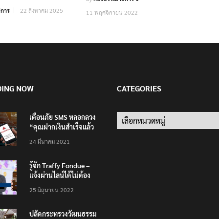
ิการ
22 สิงหาคม 2025
11 พฤศจิกายน 2022
DING NOW
CATEGORIES
เตือนภัย SMS หลอกลวง
Categories
“คุณฝากเงินสำเร็จแล้ว
200,000 บาท”
24 มีนาคม 2021
รู้จัก Traffy Fondue –
แจ้งผ่านไลน์ได้ไม่ต้อง
โหลดแอพใหม่ – แจ้งได้
25 มิถุนายน 2022
ทั่วไทย ไม่ใช่แค่ในกรุง
ปลัดกระทรวงวัฒนธรรม