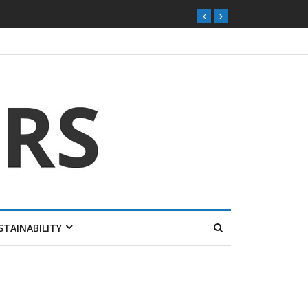
STAINABILITY