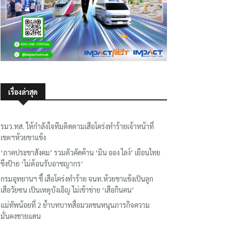
เรื่องล่าสุด
รมว.ทส. ให้กำลังใจทีมติดตามเสือโคร่งทำร้ายเจ้าหน้าที่
เขตฯห้วยขาแข้ง
‘ภาคประชาสังคม’ รวมตัวคัดค้าน ‘มิน ออง ไลง์’ เยือนไทย
ขึงป้าย ‘ไม่ต้อนรับอาชญากร’
กรมอุทยานฯ ชี้ เสือโคร่งทำร้าย จนท.ห้วยขาแข้งเป็นลูก
เสือวัยซน เป็นเหตุบังเอิญ ไม่เข้าข่าย ‘เสือกินคน’
แม่ทัพน้อยที่ 2 ย้ำบทบาทสื่อมวลชนหนุนภารกิจความ
มั่นคงชายแดน