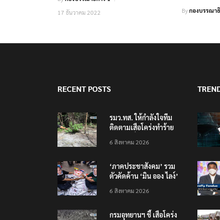
By
กองบรรณาธ
17 ธันวาคม 2022
RECENT POSTS
TREN
รมว.ทส. ให้กำลังใจทีม
ติดตามเสือโคร่งทำร้าย
เจ้าหน้าที่เขตฯห้วยขาแข้ง
6 สิงหาคม 2026
‘ภาคประชาสังคม’ รวม
ตัวคัดค้าน ‘มิน ออง ไลง์’
เยือนไทย ขึงป้าย ‘ไม่
6 สิงหาคม 2026
ต้อนรับอาชญากร’
กรมอุทยานฯ ชี้ เสือโคร่ง