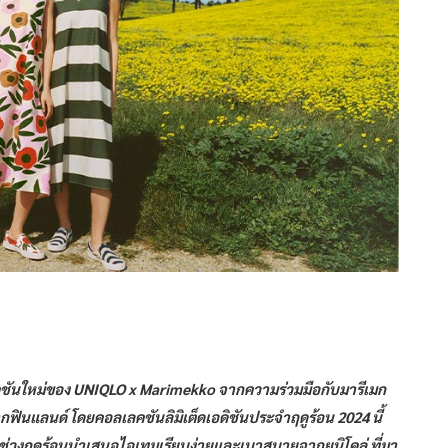
เลคชันใหม่ของ UNIQLO x Marimekko จากความร่วมมือกับมารีเมก
ฟินแลนด์ โดยคอลเลคชันลิมิเต็ดเอดิชันประจำฤดูร้อน 2024 นี้
่วงฤดูร้อนนำเสนอไอเทมเรียบง่ายและเบาสบายจากยูนิโคล่ ที่มา