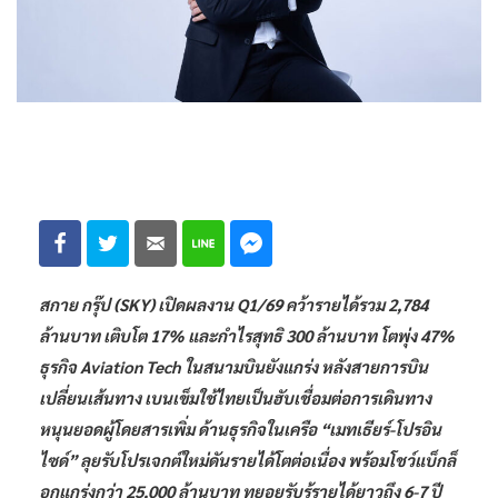
สกาย กรุ๊ป (SKY) เปิดผลงาน Q1/69 คว้ารายได้รวม 2,784
ล้านบาท เติบโต 17% และกำไรสุทธิ 300 ล้านบาท โตพุ่ง 47%
ธุรกิจ Aviation Tech ในสนามบินยังแกร่ง หลังสายการบิน
เปลี่ยนเส้นทาง เบนเข็มใช้ไทยเป็นฮับเชื่อมต่อการเดินทาง
หนุนยอดผู้โดยสารเพิ่ม ด้านธุรกิจในเครือ “เมทเธียร์-โปรอิน
ไซด์” ลุยรับโปรเจกต์ใหม่ดันรายได้โตต่อเนื่อง พร้อมโชว์แบ็กล็
อกแกร่งกว่า 25,000 ล้านบาท ทยอยรับรู้รายได้ยาวถึง 6-7 ปี