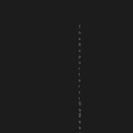
T
h
e
R
e
p
o
r
t
e
r
s
เ
ป็
น
สื่
อ
อ