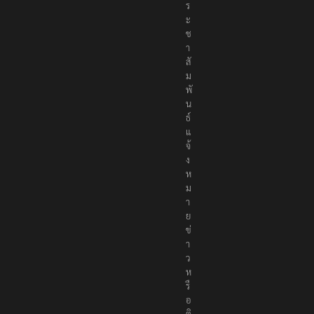
ร
ะ
ช
า
สั
ม
พั
น
ธ์
แ
จ้
ง
ห
ม
า
ย
ข่
า
ว
ห
รื
อ
ติ