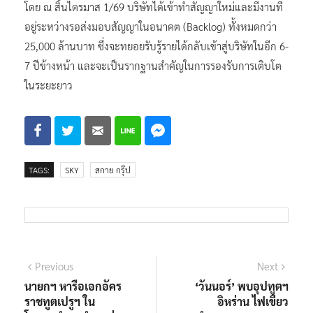
โดย ณ สิ้นไตรมาส 1/69 บริษัทได้เข้าทำสัญญาใหม่และมีงานที่
อยู่ระหว่างรอส่งมอบสัญญาในอนาคต (Backlog) ทั้งหมดกว่า
25,000 ล้านบาท ซึ่งจะทยอยรับรู้รายได้กลับเข้าสู่บริษัทในอีก 6-
7 ปีข้างหน้า และจะเป็นรากฐานสำคัญในการรองรับการเติบโต
ในระยะยาว
TAGS:
SKY
สกาย กรุ๊ป
แนะแนว
Previous
Next
Previous
Next
post:
post:
นายกฯ หารือเอกอัคร
‘วันนอร์’ พบอุปทูตฯ
เรื่อง
ราชทูตเปรูฯ ใน
อิหร่าน ไฟเขียว