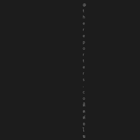
@
t
h
e
r
e
p
o
r
t
e
r
s
.
c
o
ติ
ด
ต่
อ
โ
ฆ