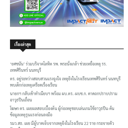
เรื่องล่าสุด
‘ยศชนัน’ ร่วมบริจาคโลหิต รพ. พระนั่งเกล้า ช่วยเหยื่อเหตุ รร.
เทพศิรินทร์ นนทบุรี
ตร. อยู่ระหว่างสอบสวนแรงจูงใจ เหตุยิงในโรงเรียนเทพศิรินทร์ นนทบุรี
พบเด็กก่อเหตุเครียดเรื่องเรียน
นายกฯ กลับเข้าทำเนียบฯ พร้อม ผบ.ตร.-ผบช.ก. คาดถกปราบปราม
อาวุธปืนเถื่อน
โฆษก ตร. เผยผลสอบเบื้องต้น ผู้ก่อเหตุชอบเล่นเกมใช้อาวุธปืน-ค้น
ข้อมูลเหตุรุนแรงก่อนลงมือ
รมว.สธ. เผย มีผู้บาดเจ็บจากเหตุยิงในโรงเรียน 22 ราย กระจายตัว