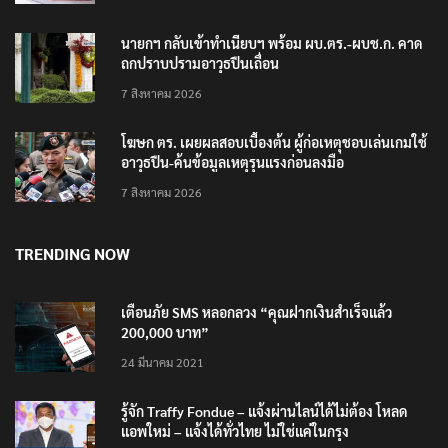
นายกฯ กลับเข้าทำเนียบฯ พร้อม ผบ.ตร.-ผบช.ก. คาด
ถกปราบปรามอาวุธปืนเถื่อน
7 สิงหาคม 2026
โฆษก ตร. เผยผลสอบเบื้องต้น ผู้ก่อเหตุชอบเล่นเกมใช้
อาวุธปืน-ค้นข้อมูลเหตุรุนแรงก่อนลงมือ
7 สิงหาคม 2026
TRENDING NOW
เตือนภัย SMS หลอกลวง “คุณฝากเงินสำเร็จแล้ว
200,000 บาท”
24 มีนาคม 2021
รู้จัก Traffy Fondue – แจ้งผ่านไลน์ได้ไม่ต้อง โหลด
แอพใหม่ – แจ้งได้ทั่วไทย ไม่ใช่แค่ในกรุง