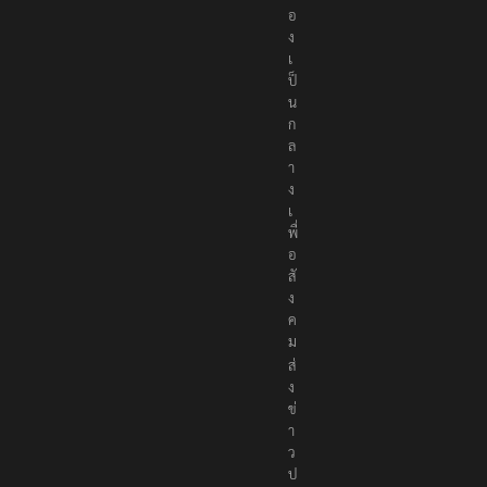
อ
ง
เ
ป็
น
ก
ล
า
ง
เ
พื่
อ
สั
ง
ค
ม
ส่
ง
ข่
า
ว
ป