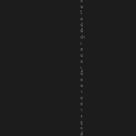
อ
น
ไ
ล
น์
ที่
นำ
เ
ส
น
อ
เ
นื้
อ
ห
า
อ
ย่
า
ง
ถู
ก
ต้