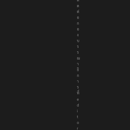
ด
ต่
อ
ก
อ
ง
บ
ร
ร
ณ
า
ธิ
ก
า
ร
ที่
e
d
i
t
o
r