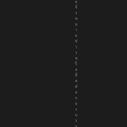
ธ์
แ
จ้
ง
ห
ม
า
ย
ข่
า
ว
ห
รื
อ
ติ
ด
ต่
อ
ก
อ
ง
บ
ร