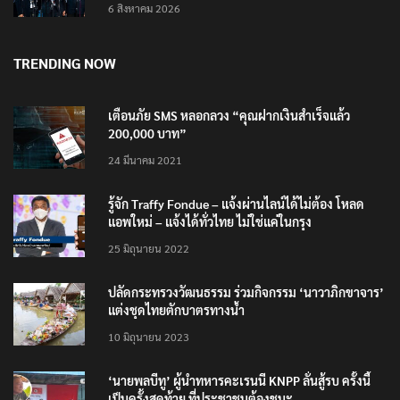
ผลสอบ ก่อนส่งดำเนินคดี
6 สิงหาคม 2026
TRENDING NOW
เตือนภัย SMS หลอกลวง “คุณฝากเงินสำเร็จแล้ว
200,000 บาท”
24 มีนาคม 2021
รู้จัก Traffy Fondue – แจ้งผ่านไลน์ได้ไม่ต้อง โหลด
แอพใหม่ – แจ้งได้ทั่วไทย ไม่ใช่แค่ในกรุง
25 มิถุนายน 2022
ปลัดกระทรวงวัฒนธรรม ร่วมกิจกรรม ‘นาวาภิกขาจาร’
แต่งชุดไทยตักบาตรทางน้ำ
10 มิถุนายน 2023
‘นายพลบีทู’ ผู้นำทหารคะเรนนี KNPP ลั่นสู้รบ ครั้งนี้