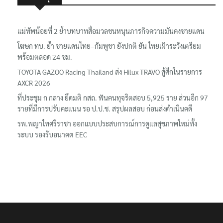
เรื่องล่าสุด
แม่ทัพน้อยที่ 2 ย้ำบทบาทสื่อมวลชนหนุนภารกิจความมั่นคงชายแดน
โฆษก ทบ. ย้ำ ชายแดนไทย–กัมพูชา ยังปกติ ยัน ไทยเฝ้าระวังเตรียม
พร้อมตลอด 24 ชม.
TOYOTA GAZOO Racing Thailand ส่ง Hilux TRAVO สู้ศึกในรายการ
AXCR 2026
ที่ประชุม ก กลาง ยึดมติ กสถ. ฟันคนทุจริตสอบ 5,925 ราย ส่วนอีก 97
รายที่มีการปรับคะแนน รอ ป.ป.ช. สรุปผลสอบ ก่อนส่งดำเนินคดี
รพ.พญาไทศรีราชา ออกแบบประสบการณ์การดูแลสุขภาพใหม่ทั้ง
ระบบ รองรับอนาคต EEC