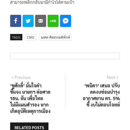
สามารถพลิกกลับมามีกำไรได้ตามเป้า
TAGS:
CMO
มงคล ศีลธรรมพิทักษ์
แนะแนว
Previous
Next
Previous
Next
post:
post:
‘ชูศักดิ์’ มั่นใจคำ
‘พนิดา’ เสนอ ปรับ
เรื่อง
ชี้แจง นายกฯ ต่อศาล
ลดงบซ่อมบำรุง
รธน. ยัน เพื่อไทย
อากาศยาน ตร. 5%
ไม่มีแผนสำรอง หาก
ชี้ งบไม่ตอบโจทย์
เกิดอุบัติเหตุการเมือง