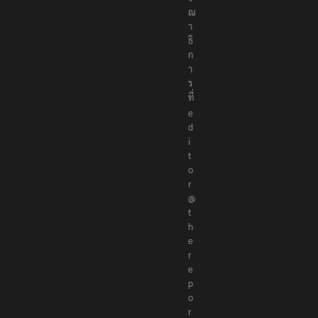
ร
ณ
า
ธิ
ก
า
ร
ที่
e
d
i
t
o
r
@
t
h
e
r
e
p
o