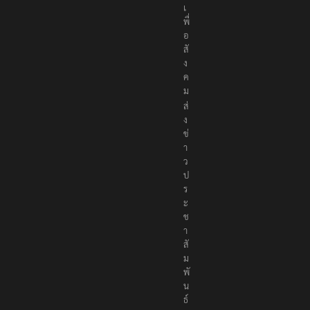
ง
เ
พื่
อ
สั
ง
ค
ม
ส่
ง
ข่
า
ว
ป
ร
ะ
ช
า
สั
ม
พั
น