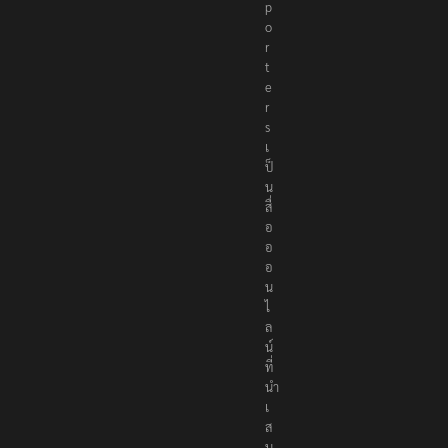
e
p
o
r
t
e
r
s
เ
ป็
น
สื่
อ
อ
อ
น
ไ
ล
น์
ที่
นำ
เ
ส