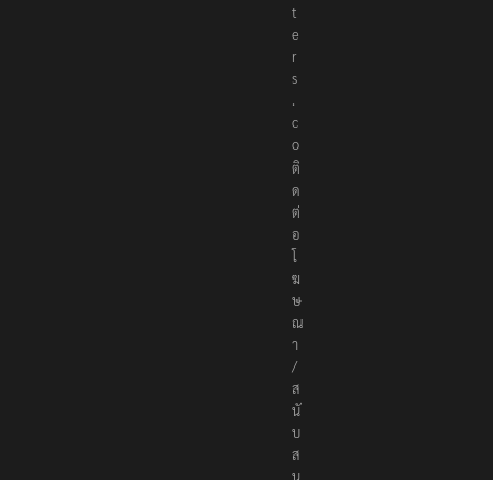
r
t
e
r
s
.
c
o
ติ
ด
ต่
อ
โ
ฆ
ษ
ณ
า
/
ส
นั
บ
ส