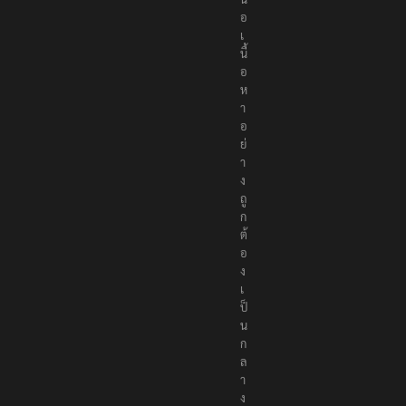
น
อ
เ
นื้
อ
ห
า
อ
ย่
า
ง
ถู
ก
ต้
อ
ง
เ
ป็
น
ก
ล
า