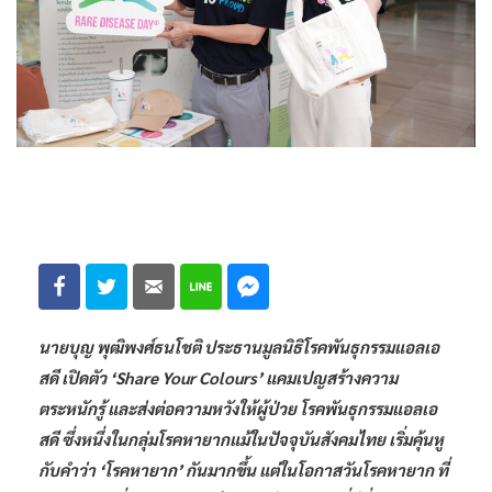
นายบุญ พุฒิพงศ์ธนโชติ ประธานมูลนิธิโรคพันธุกรรมแอลเอ
สดี เปิดตัว ‘Share Your Colours’ แคมเปญสร้างความ
ตระหนักรู้ และส่งต่อความหวังให้ผู้ป่วย โรคพันธุกรรมแอลเอ
สดี ซึ่งหนึ่งในกลุ่มโรคหายากแม้ในปัจจุบันสังคมไทย เริ่มคุ้นหู
กับคำว่า ‘โรคหายาก’ กันมากขึ้น แต่ในโอกาสวันโรคหายาก ที่