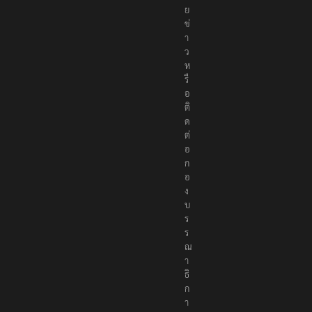
ย
ข่
า
ว
ห
รื
อ
ติ
ด
ต่
อ
ก
อ
ง
บ
ร
ร
ณ
า
ธิ
ก
า