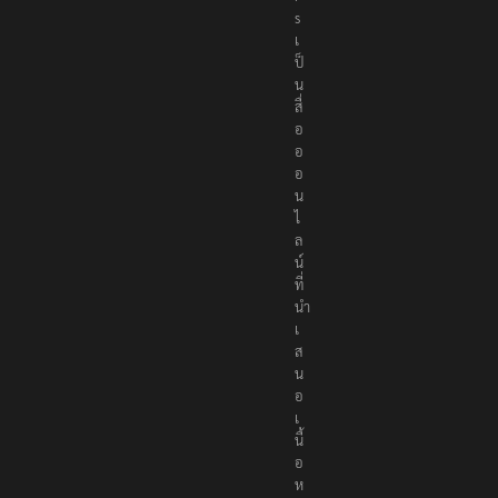
s
เ
ป็
น
สื่
อ
อ
อ
น
ไ
ล
น์
ที่
นำ
เ
ส
น
อ
เ
นื้
อ
ห