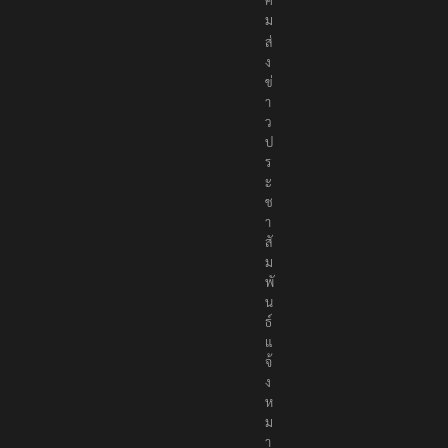
ม
ส่
ง
ข่
า
ว
ป
ร
ะ
ช
า
สั
ม
พั
น
ธ์
แ
จ้
ง
ห
ม
า