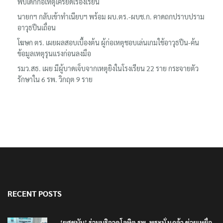
พบเด็กก่อเหตุเครียดเรื่องเรียน
นายกฯ กลับเข้าทำเนียบฯ พร้อม ผบ.ตร.-ผบช.ก. คาดถกปราบปราม
อาวุธปืนเถื่อน
โฆษก ตร. เผยผลสอบเบื้องต้น ผู้ก่อเหตุชอบเล่นเกมใช้อาวุธปืน-ค้น
ข้อมูลเหตุรุนแรงก่อนลงมือ
รมว.สธ. เผย มีผู้บาดเจ็บจากเหตุยิงในโรงเรียน 22 ราย กระจายตัว
รักษาใน 6 รพ. วิกฤต 9 ราย
RECENT POSTS
‘ยศชนัน’ ร่วมบริจาคโลหิต รพ. พระนั่งเกล้า ช่วยเหยื่อ