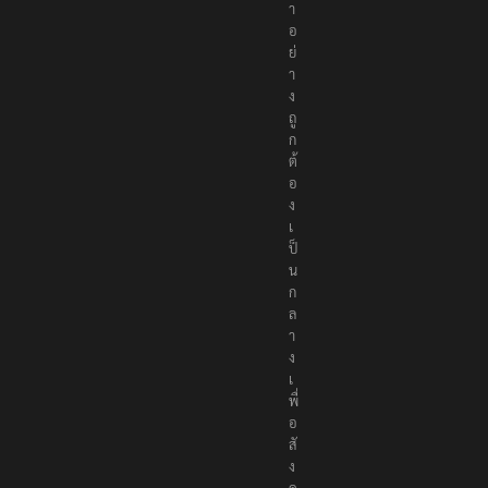
า
อ
ย่
า
ง
ถู
ก
ต้
อ
ง
เ
ป็
น
ก
ล
า
ง
เ
พื่
อ
สั
ง
ค