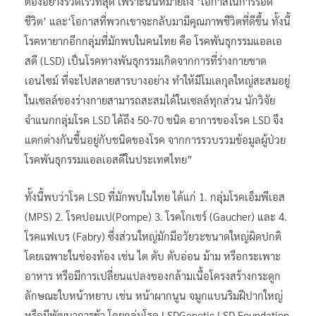
ต้องอย่างรวดเร็วที่สุด เพราะนั่นหมายถึง ‘โอกาสในการรอด
ชีวิต’ และ‘โอกาสที่พวกเขาจะกลับมามีคุณภาพชีวิตที่ดีขึ้น ทั้งนี้
โรคหายากอีกกลุ่มที่มักพบในคนไทย คือ โรคพันธุกรรมแอลเอ
สดี (LSD) เป็นโรคทางพันธุกรรมเกิดจากการที่ร่างกายขาด
เอนไซม์ ที่จะไปสลายสารบางอย่าง ทำให้มีโมเลกุลใหญ่สะสมอยู่
ในเซลล์ของร่างกายสามารถสะสมได้ในเซลล์ทุกส่วน นักวิจัย
จำแนกกลุ่มโรค LSD ได้ถึง 50-70 ชนิด อาการของโรค LSD จึง
แตกต่างกันขึ้นอยู่กับชนิดของโรค จากการรวบรวมข้อมูลผู้ป่วย
โรคพันธุกรรมแอลเอสดีในประเทศไทย”
ทั้งนี้พบว่าโรค LSD ที่มักพบในไทย ได้แก่ 1. กลุ่มโรคเอ็มพีเอส
(MPS) 2. โรคปอมเป(Pompe) 3. โรคโกเชร์ (Gaucher) และ 4.
โรคแฟเบร (Fabry) ซึ่งส่วนใหญ่มักมีอวัยวะขนาดใหญ่ผิดปกติ
โดยเฉพาะในช่องท้อง เช่น ไต ตับ ตับอ่อน ม้าม หรือกระเพาะ
อาหาร หรือมีการเปลี่ยนแปลงของกล้ามเนื้อโครงสร้างกระดูก
ลักษณะใบหน้าหยาบ เช่น หน้าผากนูน จมูกแบนริมฝีปากใหญ่
หรือมีพัฒนาการช้า โดยกลุ่มโรค LSDGenetic LSD Foundation