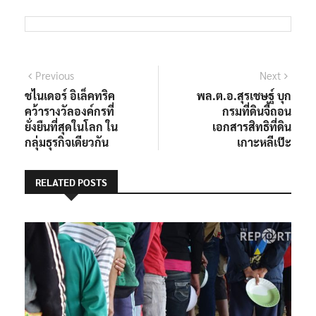
แนะแนว
Previous
Next
Previous
Next
post:
post:
ชไนเดอร์ อิเล็คทริค
พล.ต.อ.สุรเชษฐ์ บุก
เรื่อง
คว้ารางวัลองค์กรที่
กรมที่ดินจี้ถอน
ยั่งยืนที่สุดในโลก ใน
เอกสารสิทธิที่ดิน
กลุ่มธุรกิจเดียวกัน
เกาะหลีเป๊ะ
RELATED POSTS