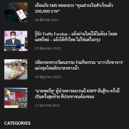
เตือนภัย SMS หลอกลวง “คุณฝากเงินสำเร็จแล้ว
200,000 บาท”
24 มีนาคม 2021
รู้จัก Traffy Fondue – แจ้งผ่านไลน์ได้ไม่ต้อง โหลด
แอพใหม่ – แจ้งได้ทั่วไทย ไม่ใช่แค่ในกรุง
25 มิถุนายน 2022
ปลัดกระทรวงวัฒนธรรม ร่วมกิจกรรม ‘นาวาภิกขาจาร’
แต่งชุดไทยตักบาตรทางน้ำ
10 มิถุนายน 2023
‘นายพลบีทู’ ผู้นำทหารคะเรนนี KNPP ลั่นสู้รบ ครั้งนี้
เป็นครั้งสุดท้าย ที่ประชาชนต้องชนะ
13 มกราคม 2022
CATEGORIES