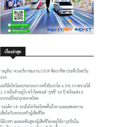
เรื่องล่าสุด
‘อนุทิน’ ควงภริยาชมงาน OTOP ศิลปาชีพ ประทีปไทยวัน
แรก
ลอรีอัลโชว์ผลประกอบการครึ่งปีแรกโต 6.5% กวาดรายได้
2.3 หมื่นล้านยูโร คว้าไลเซนส์ ‘กุชชี่’ 50 ปี พร้อมส่ง 4
แบรนด์ใหม่บุกตลาดไทย
‘แม่เด็ก 14’ ยกมือไหว้ขอโทษทั้งน้ำตาและแสดงความ
เสียใจกับครอบครัวผู้เสียชีวิต
นิติเวชฯ เผยผลชันสูตรผู้เสียชีวิตเหตุใช้อาวุธปืนใน