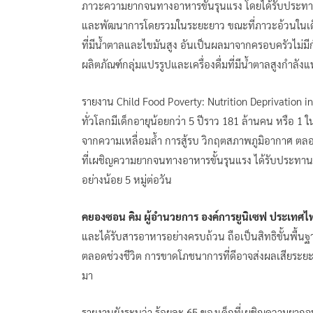
ภาวะความยากจนทางอาหารขั้นรุนแรง โดยได้รับประทาน
และพัฒนาการโดยรวมในระยะยาว ขณะที่ภาวะอ้วนในเด็กเล
ที่มีน้ำตาลและไขมันสูง อันเป็นผลมาจากครอบครัวไม่มีก
ผลิตภัณฑ์กลุ่มแปรรูปและเครื่องดื่มที่มีน้ำตาลสูงกำลัง
รายงาน Child Food Poverty: Nutrition Deprivation i
ทั่วโลกมีเด็กอายุน้อยกว่า 5 ปีราว 181 ล้านคน หรือ 
จากความเหลื่อมล้ำ การสู้รบ วิกฤตสภาพภูมิอากาศ ตลอ
ที่เผชิญความยากจนทางอาหารขั้นรุนแรง ได้รับประทานอา
อย่างน้อย 5 หมู่ต่อวัน
คยองซอน คิม ผู้อำนวยการ องค์การยูนิเซฟ ประเทศไ
และได้รับสารอาหารอย่างครบถ้วน ถือเป็นสิทธิขั้นพื้น
ตลอดช่วงชีวิต การขาดโภชนาการที่ดีอาจส่งผลเสียระย
มา
รายงานยังระบุว่า ร้อยละ 65 ของเด็กที่เผชิญความยาก