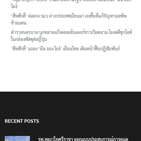
ไลง์’
‘สีหศักดิ์’ จ่อควง รมว.ต่างประเทศเมียนมา ลงพื้นที่แก้ปัญหามลพิษ
ข้ามแดน
ตำรวจนครบาล บุกทลายแก๊งคอลเซ็นเตอร์ชาวเวียดนาม โยงคดีซุกไอซ์
ในกล่องพัสดุส่งญี่ปุ่น
‘สีหศักดิ์’ แถลง ‘มิน ออง ไลง์’ เยือนไทย เดินหน้าฟื้นปฏิสัมพันธ์
RECENT POSTS
รพ.พญาไทศรีราชา ออกแบบประสบการณ์การดูแล