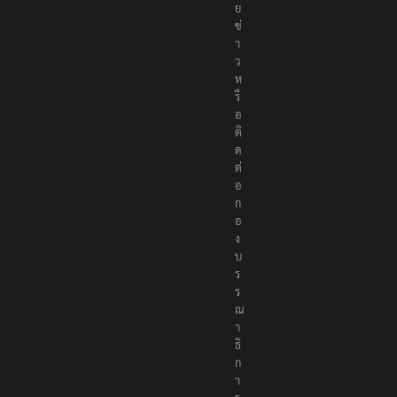
ย
ข่
า
ว
ห
รื
อ
ติ
ด
ต่
อ
ก
อ
ง
บ
ร
ร
ณ
า
ธิ
ก
า