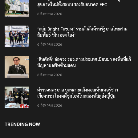
สุขภาพใหม่ทั้งระบบ รองรับอนาคต EEC
6 สิงหาคม 2026
‘กลุ่ม Bright Future’ รวมตัวคัดค้านรัฐบาลไทยสาน
สัมพันธ์ ‘มิน ออง ไลง์’
6 สิงหาคม 2026
‘สีหศักดิ์’ จ่อควง รมว.ต่างประเทศเมียนมา ลงพื้นที่แก้
ปัญหามลพิษข้ามแดน
6 สิงหาคม 2026
ตำรวจนครบาล บุกทลายแก๊งคอลเซ็นเตอร์ชาว
เวียดนาม โยงคดีซุกไอซ์ในกล่องพัสดุส่งญี่ปุ่น
6 สิงหาคม 2026
TRENDING NOW