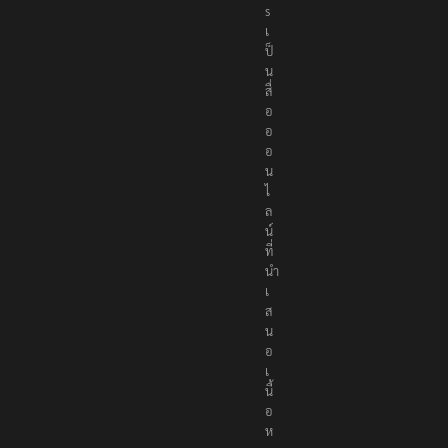
s
เ
ป็
น
สื่
อ
อ
อ
น
ไ
ล
น์
ที่
นำ
เ
ส
น
อ
เ
นื้
อ
ห