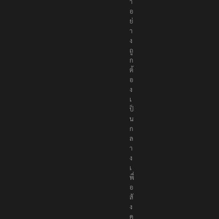
า
อ
ย่
า
ง
ถู
ก
ต้
อ
ง
เ
ป็
น
ก
ล
า
ง
เ
พื่
อ
สั
ง
ค