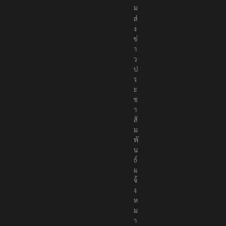
ม
ส่
ง
ข่
า
ว
ป
ร
ะ
ช
า
สั
ม
พั
น
ธ์
แ
จ้
ง
ห
ม
า