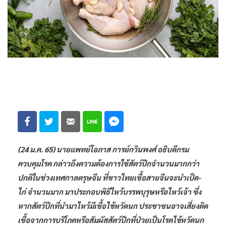
(24 ม.ค. 65) นายแพทย์โอภาส การย์กวินพงศ์ อธิบดีกรม
ควบคุมโรค กล่าวถึงความต้องการใช้สัตว์ปีกจำนวนมากกว่า
ปกติในช่วงเทศกาลตรุษจีน ที่ชาวไทยเชื้อสายจีนจะนำเป็ด-
ไก่ จำนวนมาก มาประกอบพิธีไหว้บรรพบุรุษหรือไหว้เจ้า ซึ่ง
หากสัตว์ปีกที่นำมาไหว้มีเชื้อไข้หวัดนก ประชาชนอาจเสี่ยงติด
เชื้อจากการบริโภคหรือสัมผัสสัตว์ปีกที่ป่วยเป็นโรคไข้หวัดนก