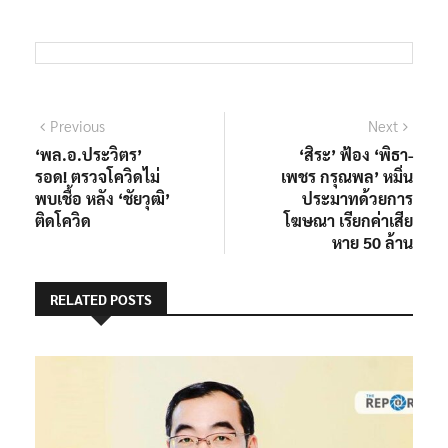
แนะแนว
Previous
Next
Previous
Next
post:
post:
‘พล.อ.ประวิตร’
‘สิระ’ ฟ้อง ‘พิธา-
เรื่อง
รอด! ตรวจโควิดไม่
เพชร กรุณพล’ หมิ่น
พบเชื้อ หลัง ‘ชัยวุฒิ’
ประมาทด้วยการ
ติดโควิด
โฆษณา เรียกค่าเสีย
หาย 50 ล้าน
RELATED POSTS