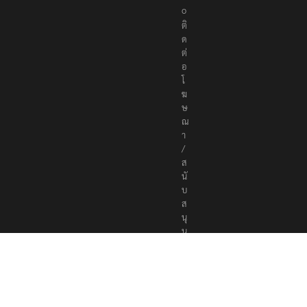
o
ติ
ด
ต่
อ
โ
ฆ
ษ
ณ
า
/
ส
นั
บ
ส
นุ
น
a
d
v
e
r