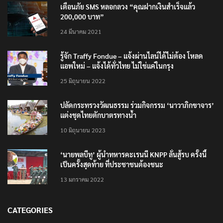
เตือนภัย SMS หลอกลวง “คุณฝากเงินสำเร็จแล้ว
200,000 บาท”
24 มีนาคม 2021
รู้จัก Traffy Fondue – แจ้งผ่านไลน์ได้ไม่ต้อง โหลด
แอพใหม่ – แจ้งได้ทั่วไทย ไม่ใช่แค่ในกรุง
25 มิถุนายน 2022
ปลัดกระทรวงวัฒนธรรม ร่วมกิจกรรม ‘นาวาภิกขาจาร’
แต่งชุดไทยตักบาตรทางน้ำ
10 มิถุนายน 2023
‘นายพลบีทู’ ผู้นำทหารคะเรนนี KNPP ลั่นสู้รบ ครั้งนี้
เป็นครั้งสุดท้าย ที่ประชาชนต้องชนะ
13 มกราคม 2022
CATEGORIES