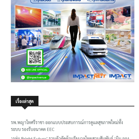
เรื่องล่าสุด
รพ.พญาไทศรีราชา ออกแบบประสบการณ์การดูแลสุขภาพใหม่ทั้ง
ระบบ รองรับอนาคต EEC
‘กลุ่ม Bright Future’ รวมตัวคัดค้านรัฐบาลไทยสานสัมพันธ์ ‘มิน ออง