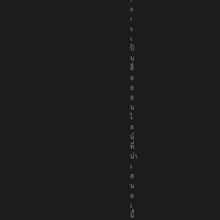
e
r
s
เ
ป็
น
สื่
อ
อ
อ
น
ไ
ล
น์
ที่
นำ
เ
ส
น
อ
เ
นื้