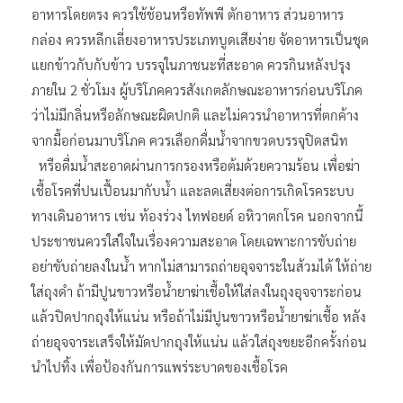
อาหารโดยตรง ควรใช้ช้อนหรือทัพพี ตักอาหาร ส่วนอาหาร
กล่อง ควรหลีกเลี่ยงอาหารประเภทบูดเสียง่าย จัดอาหารเป็นชุด
แยกข้าวกับกับข้าว บรรจุในภาชนะที่สะอาด ควรกินหลังปรุง
ภายใน 2 ชั่วโมง ผู้บริโภคควรสังเกตลักษณะอาหารก่อนบริโภค
ว่าไม่มีกลิ่นหรือลักษณะผิดปกติ และไม่ควรนำอาหารที่ตกค้าง
จากมื้อก่อนมาบริโภค ควรเลือกดื่มน้ำจากขวดบรรจุปิดสนิท
หรือดื่มน้ำสะอาดผ่านการกรองหรือต้มด้วยความร้อน เพื่อฆ่า
เชื้อโรคที่ปนเปื้อนมากับน้ำ และลดเสี่ยงต่อการเกิดโรคระบบ
ทางเดินอาหาร เช่น ท้องร่วง ไทฟอยด์ อหิวาตกโรค นอกจากนี้
ประชาชนควรใส่ใจในเรื่องความสะอาด โดยเฉพาะการขับถ่าย
อย่าขับถ่ายลงในน้ำ หากไม่สามารถถ่ายอุจจาระในส้วมได้ ให้ถ่าย
ใส่ถุงดำ ถ้ามีปูนขาวหรือน้ำยาฆ่าเชื้อให้ใส่ลงในถุงอุจจาระก่อน
แล้วปิดปากถุงให้แน่น หรือถ้าไม่มีปูนขาวหรือน้ำยาฆ่าเชื้อ หลัง
ถ่ายอุจจาระเสร็จให้มัดปากถุงให้แน่น แล้วใส่ถุงขยะอีกครั้งก่อน
นำไปทิ้ง เพื่อป้องกันการแพร่ระบาดของเชื้อโรค