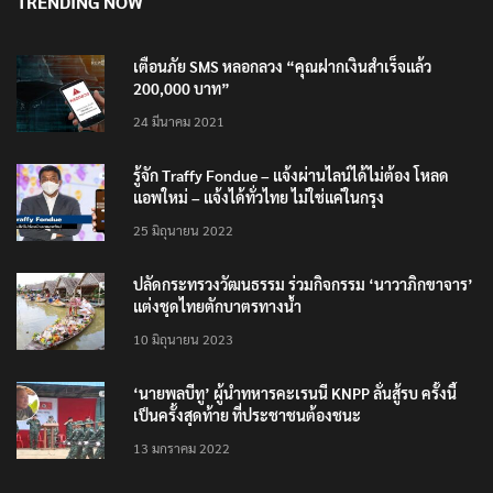
TRENDING NOW
เตือนภัย SMS หลอกลวง “คุณฝากเงินสำเร็จแล้ว
200,000 บาท”
24 มีนาคม 2021
รู้จัก Traffy Fondue – แจ้งผ่านไลน์ได้ไม่ต้อง โหลด
แอพใหม่ – แจ้งได้ทั่วไทย ไม่ใช่แค่ในกรุง
25 มิถุนายน 2022
ปลัดกระทรวงวัฒนธรรม ร่วมกิจกรรม ‘นาวาภิกขาจาร’
แต่งชุดไทยตักบาตรทางน้ำ
10 มิถุนายน 2023
‘นายพลบีทู’ ผู้นำทหารคะเรนนี KNPP ลั่นสู้รบ ครั้งนี้
เป็นครั้งสุดท้าย ที่ประชาชนต้องชนะ
13 มกราคม 2022