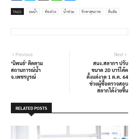
TAGS:
จมน้ำ
ท้องร่วง
น้ำท่วม
รักษาสุขภาพ
ลื่นล้ม
แนะแนว
Previous
Next
Previous
Next
post:
post:
‘นิพนธ์’ ติดตาม
สนง.สลากฯ ปรับ
เรื่อง
สถานการณ์น้ำ
ขนาด 2D บาร์โค้ด
จ.เพชรบูรณ์
ตั้งแต่งวด 1 ต.ค. 64
ช่วยผู้ซื้อตรวจสอบ
สลากได้ง่ายขึ้น
RELATED POSTS