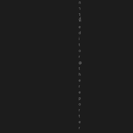
ก
า
ร
ที่
e
d
i
t
o
r
@
t
h
e
r
e
p
o
r
t
e
r