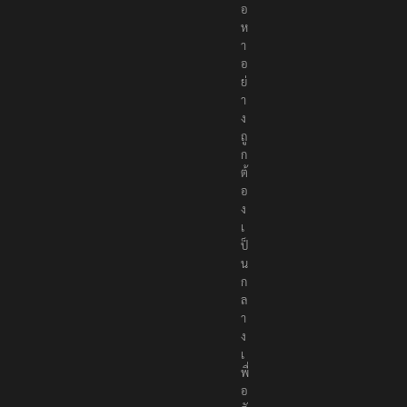
อ
ห
า
อ
ย่
า
ง
ถู
ก
ต้
อ
ง
เ
ป็
น
ก
ล
า
ง
เ
พื่
อ