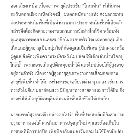
ออกเฉียงเหนือ เนื่องจากพายุดีเปรสชัน “โกนเซิน” ทำให้ภาค
ตะวันออกเฉียงเหนือยังคงมี ฝนตกหนักบางแห่ง ส่งผลกระทบ
ต่อประชาชนในพื้นที่เป็นจำนวนมาก ประชาชนในพื้นที่เสี่ยงดัง
กล่าวจึงต้องติดตามรายงานสถานการณ์อย่างใกล้ชิด พร้อมทั้ง
ดูแลสุขภาพตนเองและสมาชิกในครอบครัว โดยเฉพาะกลุ่มเด็ก
เล็กและผู้สูงอายุเป็นกลุ่มวัยที่ต้องดูแลเป็นพิเศษ ผู้ปกครองหรือ
ผู้ดูแล จึงต้องเพิ่มความระมัดระวังไม่ปล่อยให้เด็กเล่นน้ำหรืออยู่
ใกล้น้ำ เพราะอาจเกิดอุบัติเหตุจมน้ำได้ และไม่ปล่อยให้ผู้สูงอายุ
อยู่ตามลำพัง เนื่องจากผู้สูงอายุสุขภาพร่างกายเสื่อมถอยตาม
อายุที่เพิ่มขึ้น ทำให้การทำงานของอวัยวะต่าง ๆ ลดลง เช่น การ
ทรงตัวไม่ดีแขนขาอ่อนแรง มีปัญหาทางสายตาและการได้ยิน ซึ่ง
อาจทำให้เกิดอุบัติเหตุลื่นล้มจนถึงขั้นเสียชีวิตได้เช่นกัน
นายแพทย์สุวรรณชัย กล่าวต่อไปว่า พื้นที่ประสบภัยที่ยังสามารถ
ปรุงอาหารเองได้ ควรกินอาหารปรุงสุกใหม่ ๆ และต้องเก็บใน
ภาชนะที่มีการปกปิด เพื่อป้องกันแมลงวันตอม ไม่ใช้มือหยิบจับ