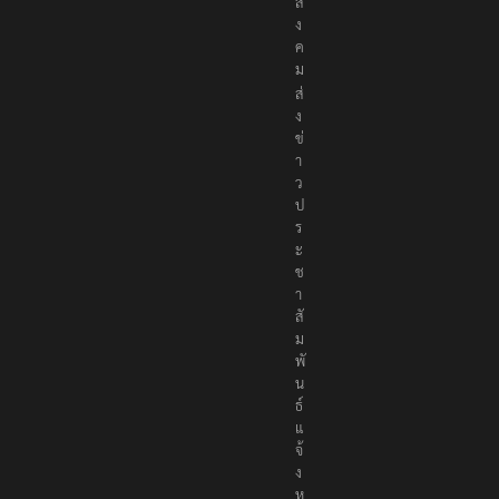
สั
ง
ค
ม
ส่
ง
ข่
า
ว
ป
ร
ะ
ช
า
สั
ม
พั
น
ธ์
แ
จ้
ง
ห