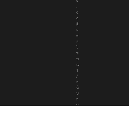
s
.
c
o
ติ
ด
ต่
อ
โ
ฆ
ษ
ณ
า
/
ส
นั
บ
ส
นุ
น
a
d
v