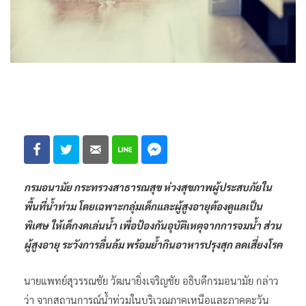
กรมอนามัย กระทรวงสาธารณสุข ห่วงสุขภาพผู้ประสบภัยใน
พื้นที่น้ำท่วม โดยเฉพาะกลุ่มเด็กและผู้สูงอายุต้องดูแลเป็น
พิเศษ ให้เด็กงดเล่นน้ำ เพื่อป้องกันอุบัติเหตุจากการจมน้ำ ส่วน
ผู้สูงอายุ ระวังการลื่นล้ม พร้อมย้ำกินอาหารปรุงสุก ลดเสี่ยงโรค
นายแพทย์สุวรรณชัย วัฒนายิ่งเจริญชัย อธิบดีกรมอนามัย กล่าว
ว่า จากสถานการณ์น้ำท่วมในบริเวณภาคเหนือและภาคตะวัน