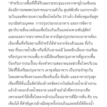
“สำหรับบางพื้นที่ที่ได้รับผลกระทบรุนแรงจากพายุโกนเซินจน
ต้องมีการอพยพประชาชนมารวมตัวใน ศูนย์พักพิง นอกจากเฝ้า
ระวังและคัดกรองความเสี่ยงโรคโควิด-19 แล้ว ยังต้องคุมเข้มสุข
อนามัยส่วนบุคคล การปรุงประกอบอาหาร และการจัดการ
สุขาภิบาลสิ่งแวดล้อมเพื่อป้องกันเป็นแหล่งเพาะพันธุ์สัตว์
แมลงและการระบาดของโรค หากมีจุดปรุงประกอบอาหารต้อง
เลือกพื้นที่หรือสถานที่ทำครัวให้ห่างจากห้องส้วมและ ที่เก็บ
ขยะ ที่ระบายน้ำเสีย หรือที่เก็บสารเคมี โดยหลีกเลี่ยงการเตรียม
หรือปรุงอาหารบนพื้น ควรมีโต๊ะเตรียมปรุงอาหารที่สูงจากพื้น
ป้องกันการปนเปื้อน ต้องทำความสะอาดและฆ่าเชื้อโรคบริเวณ
โต๊ะที่ใช้เตรียมปรุงอาหาร เตาหุงต้มอาหาร เป็นประจำทุกวัน
โดยเฉพาะเขียงควรแยกเขียงหั่นเนื้อ หั่นผัก และอาหารปรุงสุก
เขียงที่ใช้หั่นเนื้อสัตว์ต้องล้างขจัดคราบไขมันด้วยน้ำยาล้างจาน
แล้วล้างออกด้วยน้ำสะอาด และห้ามนำผ้าที่สกปรกมาเช็ด
เพราะจะทำให้เชื้อโรคจากผ้าปนเปื้อนอาหารที่มีการหั่น สับ บน
เขียงได้ ที่สำคัญควรล้างมือทุกครั้งก่อนกินและหลังใช้ห้องน้ำ