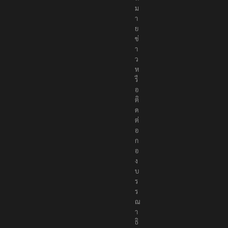
ม
า
ย
ข่
า
ว
ห
รื
อ
ติ
ด
ต่
อ
ก
อ
ง
บ
ร
ร
ณ
า
ธิ