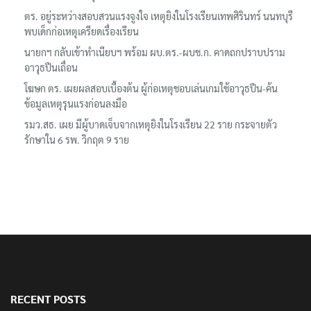
ตร. อยู่ระหว่างสอบสวนแรงจูงใจ เหตุยิงในโรงเรียนเทพศิรินทร์ นนทบุรี
พบเด็กก่อเหตุเครียดเรื่องเรียน
นายกฯ กลับเข้าทำเนียบฯ พร้อม ผบ.ตร.-ผบช.ก. คาดถกปราบปราม
อาวุธปืนเถื่อน
โฆษก ตร. เผยผลสอบเบื้องต้น ผู้ก่อเหตุชอบเล่นเกมใช้อาวุธปืน-ค้น
ข้อมูลเหตุรุนแรงก่อนลงมือ
รมว.สธ. เผย มีผู้บาดเจ็บจากเหตุยิงในโรงเรียน 22 ราย กระจายตัว
รักษาใน 6 รพ. วิกฤต 9 ราย
RECENT POSTS