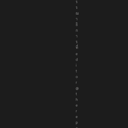
ร
ร
ณ
า
ธิ
ก
า
ร
ที่
e
d
i
t
o
r
@
t
h
e
r
e
p
o