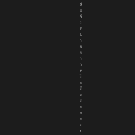
ธ์
แ
จ้
ง
ห
ม
า
ย
ข่
า
ว
ห
รื
อ
ติ
ด
ต่
อ
ก
อ
ง
บ