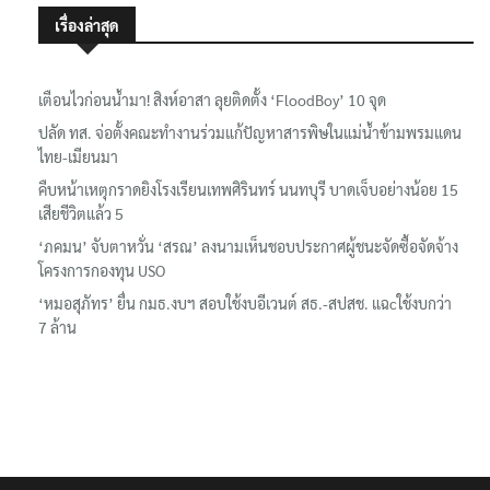
เรื่องล่าสุด
เตือนไวก่อนน้ำมา! สิงห์อาสา ลุยติดตั้ง ‘FloodBoy’ 10 จุด
ปลัด ทส. จ่อตั้งคณะทำงานร่วมแก้ปัญหาสารพิษในแม่น้ำข้ามพรมแดน
ไทย-เมียนมา
คืบหน้าเหตุกราดยิงโรงเรียนเทพศิรินทร์ นนทบุรี บาดเจ็บอย่างน้อย 15
เสียชีวิตแล้ว 5
‘ภคมน’ จับตาหวั่น ‘สรณ’ ลงนามเห็นชอบประกาศผู้ชนะจัดซื้อจัดจ้าง
โครงการกองทุน USO
‘หมอสุภัทร’ ยื่น กมธ.งบฯ สอบใช้งบอีเวนต์ สธ.-สปสช. แฉcใช้งบกว่า
7 ล้าน