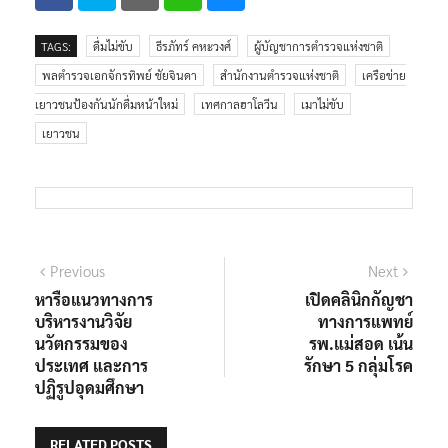
TAGS:
ดื่มไม่ขับ
ธีรภัทร์ คหะวงศ์
ผู้บัญชาการตำรวจแห่งชาติ
พลตำรวจเอกจักรทิพย์ ชัยจินดา
สำนักงานตำรวจแห่งชาติ
เครือข่าย
เยาวชนป้องกันนักดื่มหน้าใหม่
เทศกาลฮาโลวีน
เมาไม่ขับ
เยาวชน
Previous
Next
หารือแนวทางการ
เปิดคลินิกกัญชา
บริหารงานวิจัย
ทางการแพทย์
นวัตกรรมของ
รพ.แม่สอด เน้น
ประเทศ และการ
รักษา 5 กลุ่มโรค
ปฏิรูปอุดมศึกษา
RELATED POSTS