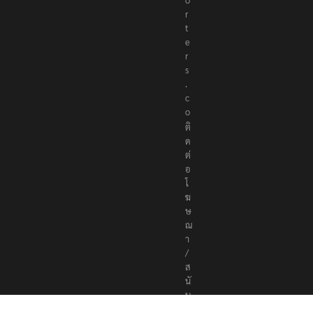
r
t
e
r
s
.
c
o
ติ
ด
ต่
อ
โ
ฆ
ษ
ณ
า
/
ส
นั
บ
ส