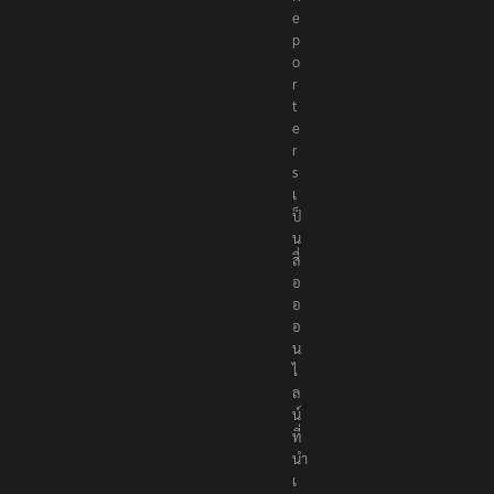
e
p
o
r
t
e
r
s
เ
ป็
น
สื่
อ
อ
อ
น
ไ
ล
น์
ที่
นำ
เ