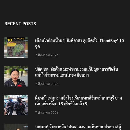
RECENT POSTS
เตือนไวก่อนน้ำมา! สิงห์อาสา ลุยติดตั้ง ‘FloodBoy’ 10
จุด
7 สิงหาคม 2026
ปลัด ทส. จ่อตั้งคณะทำงานร่วมแก้ปัญหาสารพิษใน
แม่น้ำข้ามพรมแดนไทย-เมียนมา
7 สิงหาคม 2026
คืบหน้าเหตุกราดยิงโรงเรียนเทพศิรินทร์ นนทบุรี บาด
เจ็บอย่างน้อย 15 เสียชีวิตแล้ว 5
7 สิงหาคม 2026
‘ภคมน’ จับตาหวั่น ‘สรณ’ ลงนามเห็นชอบประกาศผู้