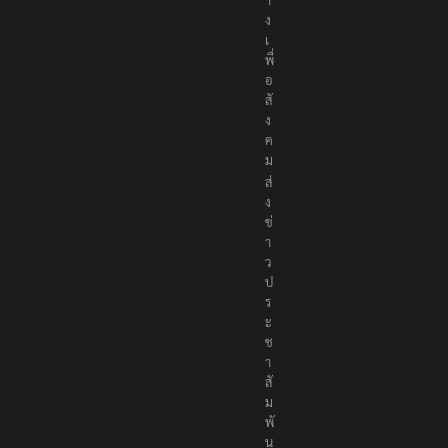
ง
เ
พื่
อ
สั
ง
ค
ม
ส่
ง
ข่
า
ว
ป
ร
ะ
ช
า
สั
ม
พั
น