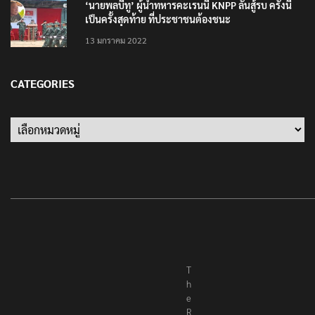
‘นายพลบีทู’ ผู้นำทหารคะเรนนี KNPP ลั่นสู้รบ ครั้งนี้
เป็นครั้งสุดท้าย ที่ประชาชนต้องชนะ
13 มกราคม 2022
CATEGORIES
T
h
e
R