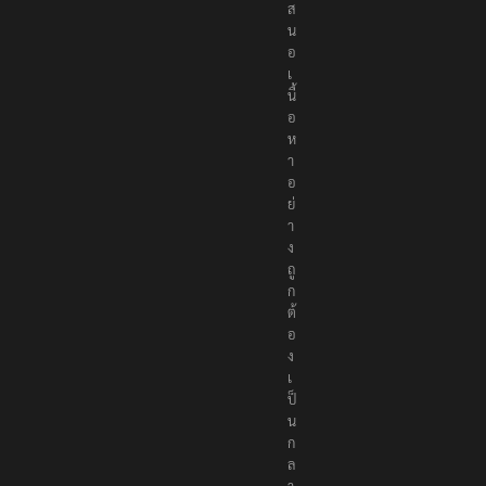
ส
น
อ
เ
นื้
อ
ห
า
อ
ย่
า
ง
ถู
ก
ต้
อ
ง
เ
ป็
น
ก
ล
า