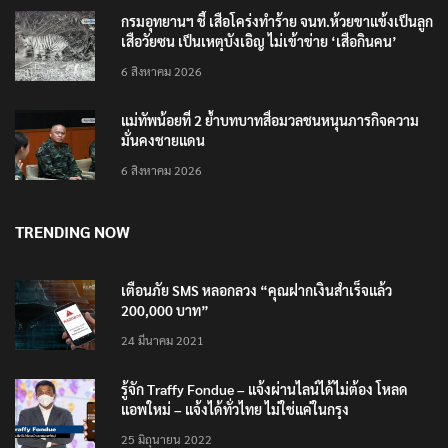
กรมอุทยานฯ ชี้ เสือโคร่งทำร้าย จนท.ห้วยขาแข้งเป็นลูก
เสือวัยซน เป็นเหตุบังเอิญ ไม่เข้าข่าย ‘เสือกินคน’
6 สิงหาคม 2026
แม่ทัพน้อยที่ 2 ย้ำบทบาทสื่อมวลชนหนุนภารกิจความ
มั่นคงชายแดน
6 สิงหาคม 2026
TRENDING NOW
เตือนภัย SMS หลอกลวง “คุณฝากเงินสำเร็จแล้ว
200,000 บาท”
24 มีนาคม 2021
รู้จัก Traffy Fondue – แจ้งผ่านไลน์ได้ไม่ต้อง โหลด
แอพใหม่ – แจ้งได้ทั่วไทย ไม่ใช่แค่ในกรุง
25 มิถุนายน 2022