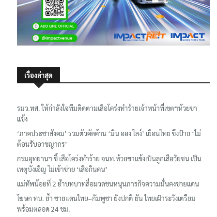
เรื่องล่าสุด
รมว.ทส. ให้กำลังใจทีมติดตามเสือโคร่งทำร้ายเจ้าหน้าที่เขตฯห้วยขา
แข้ง
‘ภาคประชาสังคม’ รวมตัวคัดค้าน ‘มิน ออง ไลง์’ เยือนไทย ขึงป้าย ‘ไม่
ต้อนรับอาชญากร’
กรมอุทยานฯ ชี้ เสือโคร่งทำร้าย จนท.ห้วยขาแข้งเป็นลูกเสือวัยซน เป็น
เหตุบังเอิญ ไม่เข้าข่าย ‘เสือกินคน’
แม่ทัพน้อยที่ 2 ย้ำบทบาทสื่อมวลชนหนุนภารกิจความมั่นคงชายแดน
โฆษก ทบ. ย้ำ ชายแดนไทย–กัมพูชา ยังปกติ ยัน ไทยเฝ้าระวังเตรียม
พร้อมตลอด 24 ชม.