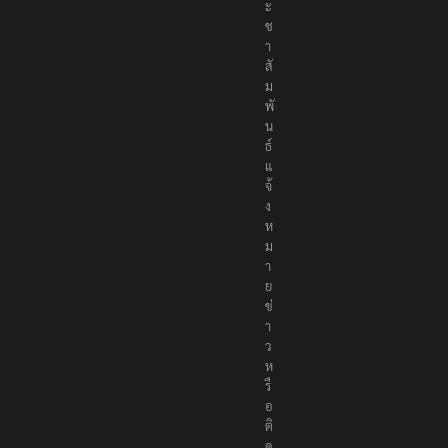
ะ
ช
า
สั
ม
พั
น
ธ์
แ
จ้
ง
ห
ม
า
ย
ข่
า
ว
ห
รื
อ
ติ
ด