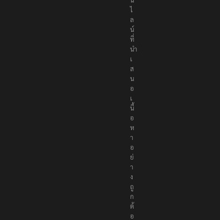
ไ
ล
น์
ที่
นำ
เ
ส
น
อ
เ
นื้
อ
ห
า
อ
ย่
า
ง
ถู
ก
ต้
อ