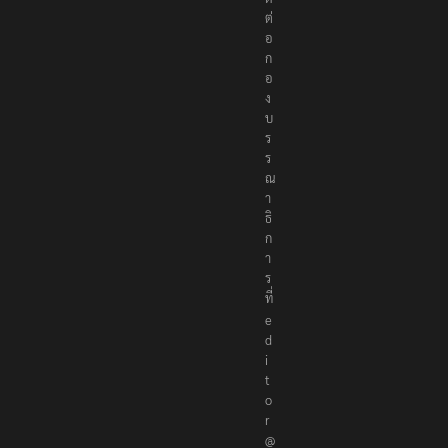
ต่
อ
ก
อ
ง
บ
ร
ร
ณ
า
ธิ
ก
า
ร
ที่
e
d
i
t
o
r
@