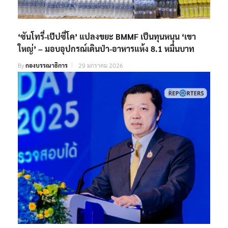
‘ซันโทรี่-เป๊ปซี่โค’ แปลงขยะ BMMF เป็นทุนหนุน ‘เขา
ใหญ่’ – มอบอุปกรณ์เดินป่า-อาหารแห้ง 8.1 หมื่นบาท
By
กองบรรณาธิการ
29 มกราคม 2026