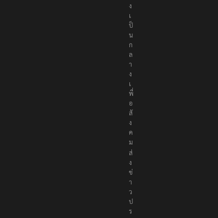
ง
เ
ป็
น
ก
ล
า
ง
เ
พื่
อ
สั
ง
ค
ม
ส่
ง
ข่
า
ว
ป
ร