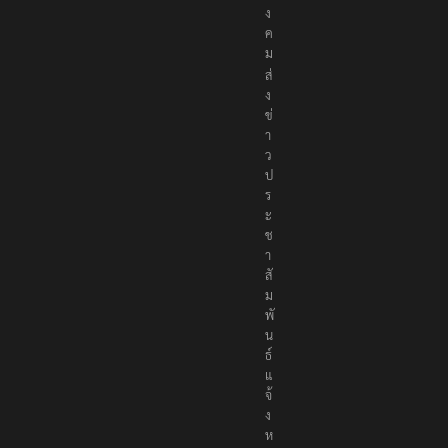
ง
ค
ม
ส่
ง
ข่
า
ว
ป
ร
ะ
ช
า
สั
ม
พั
น
ธ์
แ
จ้
ง
ห