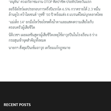
‘อนุทิน’ ควงภริยาชมงาน OTOP ศิลปาชีพ ประทีปไทยวันแรก
ลอรีอัลโชว์ผลประกอบการครึ่งปีแรกโต 6.5% กวาดรายได้ 2.3 หมื่น
ล้านยูโร คว้าไลเซนส์ ‘กุชชี่’ 50 ปี พร้อมส่ง 4 แบรนด์ใหม่บุกตลาดไทย
‘แม่เด็ก 14’ ยกมือไหว้ขอโทษทั้งน้ำตาและแสดงความเสียใจกับ
ครอบครัวผู้เสียชีวิต
นิติเวชฯ เผยผลชันสูตรผู้เสียชีวิตเหตุใช้อาวุธปืนในโรงเรียน 8 ร่าง
กระสุนเข้าจุดสำคัญทั้งหมด
นายกฯ สั่งคุมปืนเข้มอาวุธ เตรียมแก้กฎหมาย
RECENT POSTS