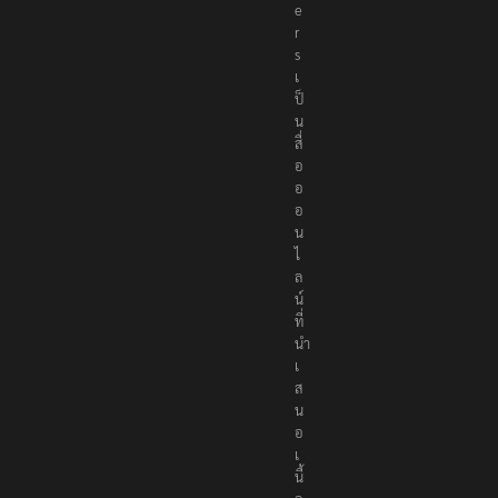
e
r
s
เ
ป็
น
สื่
อ
อ
อ
น
ไ
ล
น์
ที่
นำ
เ
ส
น
อ
เ
นื้