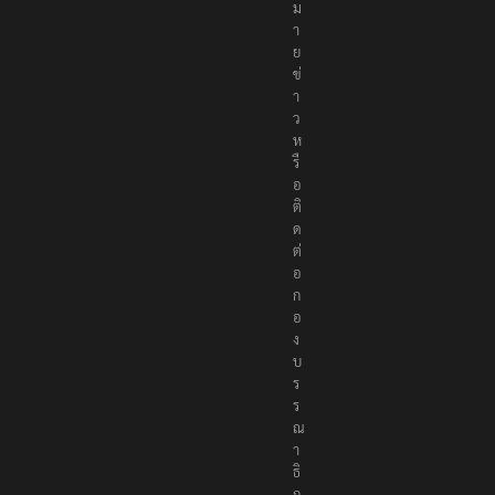
ม
า
ย
ข่
า
ว
ห
รื
อ
ติ
ด
ต่
อ
ก
อ
ง
บ
ร
ร
ณ
า
ธิ
ก