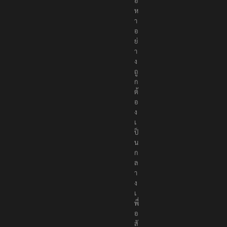
อ
ห
า
อ
ย่
า
ง
ถู
ก
ต้
อ
ง
เ
ป็
น
ก
ล
า
ง
เ
พื่
อ
สั