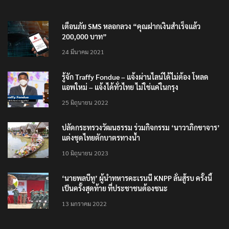
เตือนภัย SMS หลอกลวง “คุณฝากเงินสำเร็จแล้ว
200,000 บาท”
24 มีนาคม 2021
รู้จัก Traffy Fondue – แจ้งผ่านไลน์ได้ไม่ต้อง โหลด
แอพใหม่ – แจ้งได้ทั่วไทย ไม่ใช่แค่ในกรุง
25 มิถุนายน 2022
ปลัดกระทรวงวัฒนธรรม ร่วมกิจกรรม ‘นาวาภิกขาจาร’
แต่งชุดไทยตักบาตรทางน้ำ
10 มิถุนายน 2023
‘นายพลบีทู’ ผู้นำทหารคะเรนนี KNPP ลั่นสู้รบ ครั้งนี้
เป็นครั้งสุดท้าย ที่ประชาชนต้องชนะ
13 มกราคม 2022