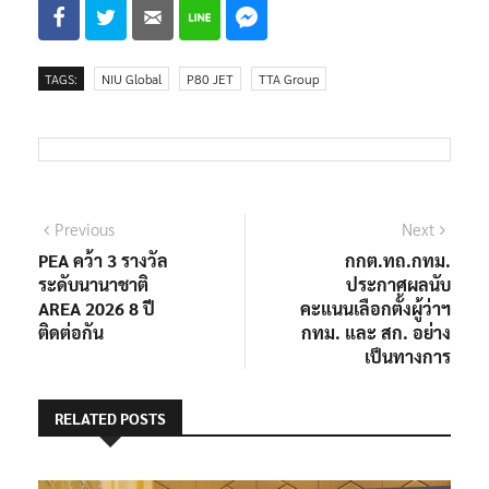
TAGS:
NIU Global
P80 JET
TTA Group
แนะแนว
Previous
Next
Previous
Next
post:
post:
PEA คว้า 3 รางวัล
กกต.ทถ.กทม.
เรื่อง
ระดับนานาชาติ
ประกาศผลนับ
AREA 2026 8 ปี
คะแนนเลือกตั้งผู้ว่าฯ
ติดต่อกัน
กทม. และ สก. อย่าง
เป็นทางการ
RELATED POSTS