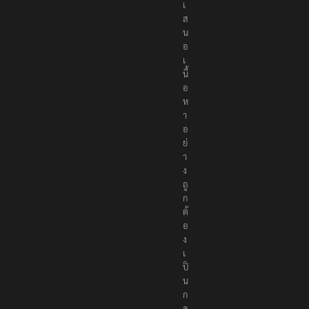
เ
ส
น
อ
เ
นื้
อ
ห
า
อ
ย่
า
ง
ถู
ก
ต้
อ
ง
เ
ป็
น
ก
ล