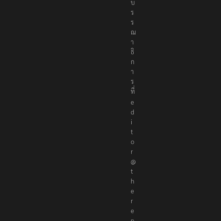
บ
ร
ร
ณ
า
ธิ
ก
า
ร
ที่
e
d
i
t
o
r
@
t
h
e
r
e
p