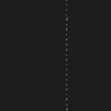
า
ง
เ
พื่
อ
สั
ง
ค
ม
ส่
ง
ข่
า
ว
ป
ร
ะ
ช
า
สั
ม
พั