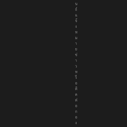
น
ธ์
แ
จ้
ง
ห
ม
า
ย
ข่
า
ว
ห
รื
อ
ติ
ด
ต่
อ
ก
อ
ง