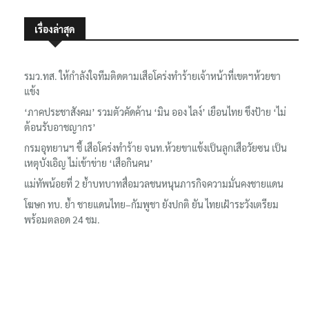
เรื่องล่าสุด
รมว.ทส. ให้กำลังใจทีมติดตามเสือโคร่งทำร้ายเจ้าหน้าที่เขตฯห้วยขา
แข้ง
‘ภาคประชาสังคม’ รวมตัวคัดค้าน ‘มิน ออง ไลง์’ เยือนไทย ขึงป้าย ‘ไม่
ต้อนรับอาชญากร’
กรมอุทยานฯ ชี้ เสือโคร่งทำร้าย จนท.ห้วยขาแข้งเป็นลูกเสือวัยซน เป็น
เหตุบังเอิญ ไม่เข้าข่าย ‘เสือกินคน’
แม่ทัพน้อยที่ 2 ย้ำบทบาทสื่อมวลชนหนุนภารกิจความมั่นคงชายแดน
โฆษก ทบ. ย้ำ ชายแดนไทย–กัมพูชา ยังปกติ ยัน ไทยเฝ้าระวังเตรียม
พร้อมตลอด 24 ชม.