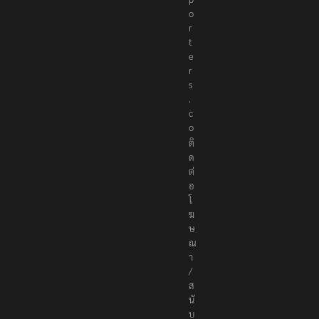
o
r
t
e
r
s
.
c
o
ติ
ด
ต่
อ
โ
ฆ
ษ
ณ
า
/
ส
นั
บ