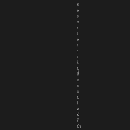
R
e
p
o
r
t
e
r
s
เ
ป็
น
สื่
อ
อ
อ
น
ไ
ล
น์
ที่
นำ