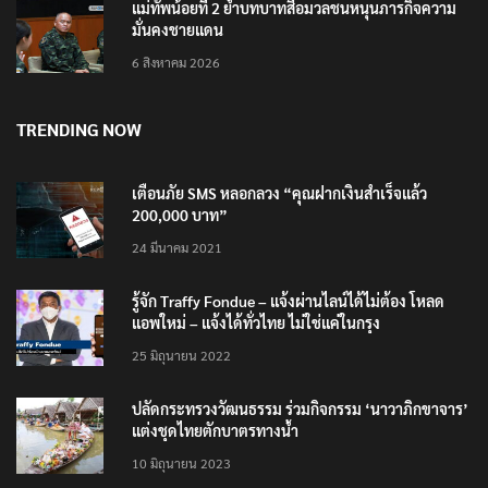
แม่ทัพน้อยที่ 2 ย้ำบทบาทสื่อมวลชนหนุนภารกิจความ
มั่นคงชายแดน
6 สิงหาคม 2026
TRENDING NOW
เตือนภัย SMS หลอกลวง “คุณฝากเงินสำเร็จแล้ว
200,000 บาท”
24 มีนาคม 2021
รู้จัก Traffy Fondue – แจ้งผ่านไลน์ได้ไม่ต้อง โหลด
แอพใหม่ – แจ้งได้ทั่วไทย ไม่ใช่แค่ในกรุง
25 มิถุนายน 2022
ปลัดกระทรวงวัฒนธรรม ร่วมกิจกรรม ‘นาวาภิกขาจาร’
แต่งชุดไทยตักบาตรทางน้ำ
10 มิถุนายน 2023