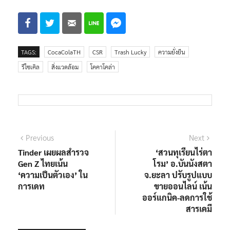
TAGS:
CocaColaTH
CSR
Trash Lucky
ความยั่งยืน
รีไซเคิล
สิ่งแวดล้อม
โคคาโคล่า
แนะแนว
Previous
Next
Previous
Next
post:
post:
Tinder เผยผลสำรวจ
‘สวนทุเรียนไร่ตา
เรื่อง
Gen Z ไทยเน้น
โรม’ อ.บันนังสตา
‘ความเป็นตัวเอง’ ใน
จ.ยะลา ปรับรูปแบบ
การเดท
ขายออนไลน์ เน้น
ออร์แกนิค-ลดการใช้
สารเคมี