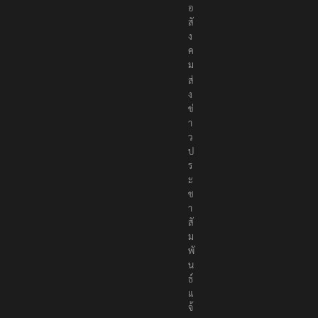
อ
สั
ง
ค
ม
ส่
ง
ข่
า
ว
ป
ร
ะ
ช
า
สั
ม
พั
น
ธ์
แ
จ้