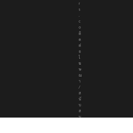
r
s
.
c
o
ติ
ด
ต่
อ
โ
ฆ
ษ
ณ
า
/
ส
นั
บ
ส
นุ
น
a