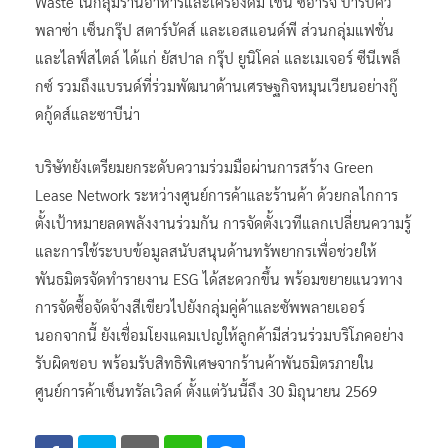
Waste ในกลุ่มร้านอาหารและเครื่องดื่ม เช่น ซีอาร์จี บาร์บีคิว
พลาซ่า เซ็นกรุ๊ป สตาร์บัคส์ และเอสแอนด์พี ส่วนกลุ่มแฟชั่น
และไลฟ์สไตล์ ได้แก่ ยัสปาล กรุ๊ป ยูนิโคล่ และเมเจอร์ ซีนีเพล็
กซ์ รวมถึงแบรนด์ที่ร่วมพัฒนาด้านเศรษฐกิจหมุนเวียนอย่างกู๊
ดกู้ดส์และซาบีน่า
บริษัทยังเตรียมยกระดับความร่วมมือผ่านการสร้าง Green
Lease Network ระหว่างศูนย์การค้าและร้านค้า ด้วยกลไกการ
ตั้งเป้าหมายลดพลังงานร่วมกัน การจัดตั้งเวทีแลกเปลี่ยนความรู้
และการใช้ระบบข้อมูลสนับสนุนด้านทรัพยากรเพื่อช่วยให้
พันธมิตรจัดทำรายงาน ESG ได้สะดวกขึ้น พร้อมขยายแนวทาง
การจัดซื้อจัดจ้างสีเขียวไปยังกลุ่มคู่ค้าและซัพพลายเออร์
นอกจากนี้ ยังเชื่อมโยงแคมเปญให้ลูกค้ามีส่วนร่วมบริโภคอย่าง
รับผิดชอบ พร้อมรับสิทธิพิเศษจากร้านค้าพันธมิตรภายใน
ศูนย์การค้าเซ็นทรัลเวิลด์ ตั้งแต่วันนี้ถึง 30 มิถุนายน 2569