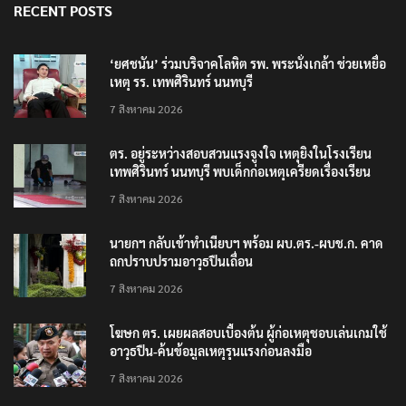
RECENT POSTS
‘ยศชนัน’ ร่วมบริจาคโลหิต รพ. พระนั่งเกล้า ช่วยเหยื่อ
เหตุ รร. เทพศิรินทร์ นนทบุรี
7 สิงหาคม 2026
ตร. อยู่ระหว่างสอบสวนแรงจูงใจ เหตุยิงในโรงเรียน
เทพศิรินทร์ นนทบุรี พบเด็กก่อเหตุเครียดเรื่องเรียน
7 สิงหาคม 2026
นายกฯ กลับเข้าทำเนียบฯ พร้อม ผบ.ตร.-ผบช.ก. คาด
ถกปราบปรามอาวุธปืนเถื่อน
7 สิงหาคม 2026
โฆษก ตร. เผยผลสอบเบื้องต้น ผู้ก่อเหตุชอบเล่นเกมใช้
อาวุธปืน-ค้นข้อมูลเหตุรุนแรงก่อนลงมือ
7 สิงหาคม 2026