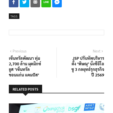
TAGS:
แนะแนว
Previous
Next
Previous
Next
post:
post:
เซ็นทรัลพัฒนา ทุ่ม
JSP ปรับทัพบริหาร
เรื่อง
2,700 ล้าน ผุดมิกซ์
ตั้ง ‘พิษณุ’ นั่งซีอีโอ
ยูส ‘เซ็นทรัล
ชู 3 กลยุทธ์รุกธุรกิจ
ขอนแก่น แคมปัส’
ปี 2569
RELATED POSTS