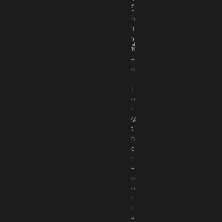
ธิ
ก
า
ร
ที่
e
d
i
t
o
r
@
t
h
e
r
e
p
o
r
t
e