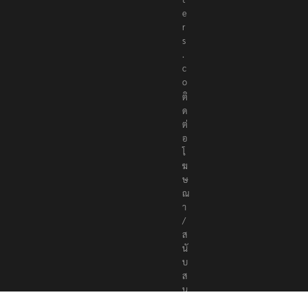
e
r
s
.
c
o
ติ
ด
ต่
อ
โ
ฆ
ษ
ณ
า
/
ส
นั
บ
ส
นุ
น