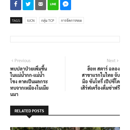
TAGS:
IUCN
กลุ่ม TCP
การจัดการขยะ
แนะแนว
Previous
Next
Previous
Next
post:
post:
พบปลาป่วยเพิ่มขึ้น
ฮ็อท สตาร์ ฉลอง
เรื่อง
ในแม่น้ำกก-แม่น้ำ
สาขาแรกในไทย จับ
โขง คาดเป็นผลกระ
มือ ซันโทรี่ เป๊ปซี่โค
ทบจากเหมืองในเมีย
เสิร์ฟเครื่องดื่มซ่าฟรี
นมา
RELATED POSTS