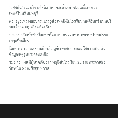
‘ยศชนัน’ ร่วมบริจาคโลหิต รพ. พระนั่งเกล้า ช่วยเหยื่อเหตุ รร.
เทพศิรินทร์ นนทบุรี
ตร. อยู่ระหว่างสอบสวนแรงจูงใจ เหตุยิงในโรงเรียนเทพศิรินทร์ นนทบุรี
พบเด็กก่อเหตุเครียดเรื่องเรียน
นายกฯ กลับเข้าทำเนียบฯ พร้อม ผบ.ตร.-ผบช.ก. คาดถกปราบปราม
อาวุธปืนเถื่อน
โฆษก ตร. เผยผลสอบเบื้องต้น ผู้ก่อเหตุชอบเล่นเกมใช้อาวุธปืน-ค้น
ข้อมูลเหตุรุนแรงก่อนลงมือ
รมว.สธ. เผย มีผู้บาดเจ็บจากเหตุยิงในโรงเรียน 22 ราย กระจายตัว
รักษาใน 6 รพ. วิกฤต 9 ราย