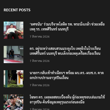
RECENT POSTS
‘ยศชนัน’ ร่วมบริจาคโลหิต รพ. พระนั่งเกล้า ช่วยเหยื่อ
เหตุ รร. เทพศิรินทร์ นนทบุรี
7 สิงหาคม 2026
ตร. อยู่ระหว่างสอบสวนแรงจูงใจ เหตุยิงในโรงเรียน
เทพศิรินทร์ นนทบุรี พบเด็กก่อเหตุเครียดเรื่องเรียน
7 สิงหาคม 2026
นายกฯ กลับเข้าทำเนียบฯ พร้อม ผบ.ตร.-ผบช.ก. คาด
ถกปราบปรามอาวุธปืนเถื่อน
7 สิงหาคม 2026
โฆษก ตร. เผยผลสอบเบื้องต้น ผู้ก่อเหตุชอบเล่นเกมใช้
อาวุธปืน-ค้นข้อมูลเหตุรุนแรงก่อนลงมือ
7 สิงหาคม 2026