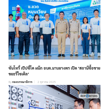
ซันโทรี่ เป๊ปซี่โค ผนึก อบต.มาบยางพร เปิด ‘สถานีซื้อขาย
ขยะรีไซเคิล’
By
กองบรรณาธิการ
2 ตุลาคม 2025