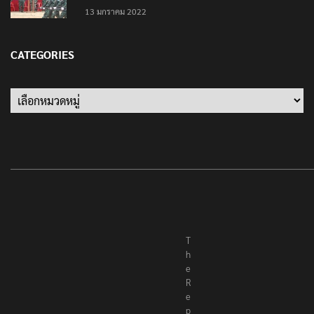
13 มกราคม 2022
CATEGORIES
Categories
T
h
e
R
e
p