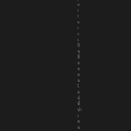
o
r
t
e
r
s
เ
ป็
น
สื่
อ
อ
อ
น
ไ
ล
น์
ที่
นำ
เ
ส
น