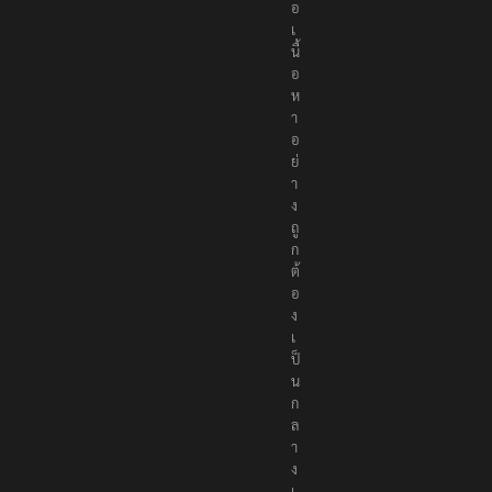
อ
เ
นื้
อ
ห
า
อ
ย่
า
ง
ถู
ก
ต้
อ
ง
เ
ป็
น
ก
ล
า
ง
เ