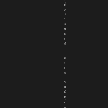
พื่
อ
สั
ง
ค
ม
ส่
ง
ข่
า
ว
ป
ร
ะ
ช
า
สั
ม
พั
น
ธ์
แ