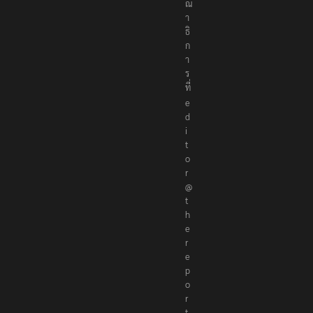
ณ
า
ธิ
ก
า
ร
ที่
e
d
i
t
o
r
@
t
h
e
r
e
p
o
r
t