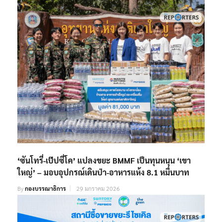
‘ซันโทรี่-เป๊ปซี่โค’ แปลงขยะ BMMF เป็นทุนหนุน ‘เขา
ใหญ่’ – มอบอุปกรณ์เดินป่า-อาหารแห้ง 8.1 หมื่นบาท
By
กองบรรณาธิการ
29 มกราคม 2026