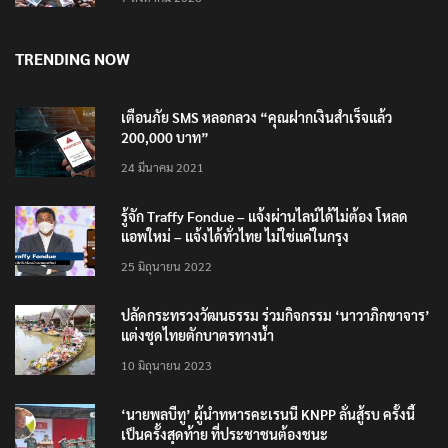
TRENDING NOW
เตือนภัย SMS หลอกลวง “คุณฝากเงินสำเร็จแล้ว
200,000 บาท”
24 มีนาคม 2021
รู้จัก Traffy Fondue – แจ้งผ่านไลน์ได้ไม่ต้อง โหลด
แอพใหม่ – แจ้งได้ทั่วไทย ไม่ใช่แค่ในกรุง
25 มิถุนายน 2022
ปลัดกระทรวงวัฒนธรรม ร่วมกิจกรรม ‘นาวาภิกขาจาร’
แต่งชุดไทยตักบาตรทางน้ำ
10 มิถุนายน 2023
‘นายพลบีทู’ ผู้นำทหารคะเรนนี KNPP ลั่นสู้รบ ครั้งนี้
เป็นครั้งสุดท้าย ที่ประชาชนต้องชนะ