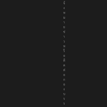
จ้
ง
ห
ม
า
ย
ข่
า
ว
ห
รื
อ
ติ
ด
ต่
อ
ก
อ
ง
บ
ร
ร