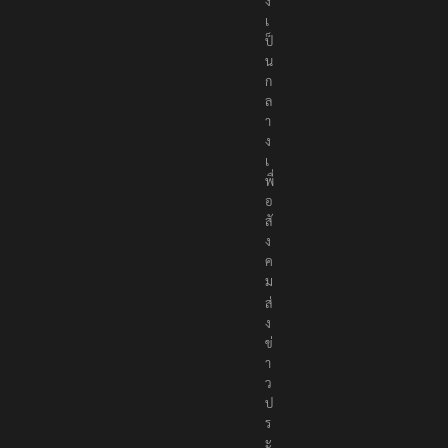
ง
เ
ป็
น
ก
ล
า
ง
เ
พื่
อ
สั
ง
ค
ม
ส่
ง
ข่
า
ว
ป
ร
ะ