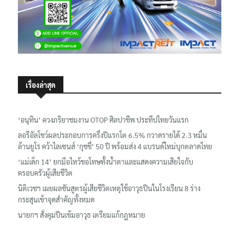
เรื่องล่าสุด
‘อนุทิน’ ควงภริยาชมงาน OTOP ศิลปาชีพ ประทีปไทยวันแรก
ลอรีอัลโชว์ผลประกอบการครึ่งปีแรกโต 6.5% กวาดรายได้ 2.3 หมื่น
ล้านยูโร คว้าไลเซนส์ ‘กุชชี่’ 50 ปี พร้อมส่ง 4 แบรนด์ใหม่บุกตลาดไทย
‘แม่เด็ก 14’ ยกมือไหว้ขอโทษทั้งน้ำตาและแสดงความเสียใจกับ
ครอบครัวผู้เสียชีวิต
นิติเวชฯ เผยผลชันสูตรผู้เสียชีวิตเหตุใช้อาวุธปืนในโรงเรียน 8 ร่าง
กระสุนเข้าจุดสำคัญทั้งหมด
นายกฯ สั่งคุมปืนเข้มอาวุธ เตรียมแก้กฎหมาย