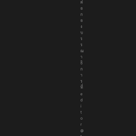
ต่
อ
ก
อ
ง
บ
ร
ร
ณ
า
ธิ
ก
า
ร
ที่
e
d
i
t
o
r
@