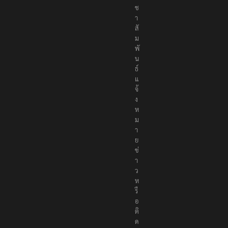
ช
า
สั
ม
พั
น
ธ์
แ
จ้
ง
ห
ม
า
ย
ข่
า
ว
ห
รื
อ
ติ
ด