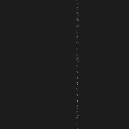
ไ
ล
น์
ที่
นำ
เ
ส
น
อ
เ
นื้
อ
ห
า
อ
ย่
า
ง
ถู
ก
ต้
อ