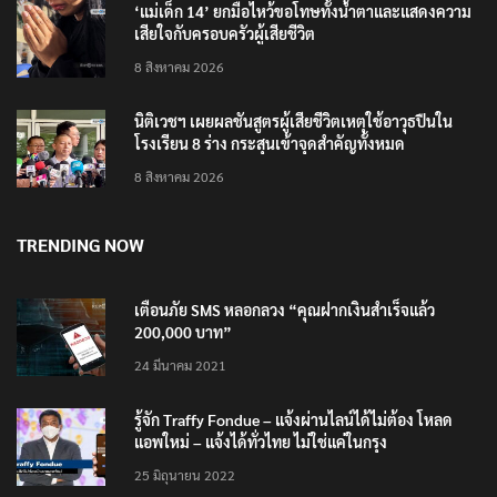
‘แม่เด็ก 14’ ยกมือไหว้ขอโทษทั้งน้ำตาและแสดงความ
เสียใจกับครอบครัวผู้เสียชีวิต
8 สิงหาคม 2026
นิติเวชฯ เผยผลชันสูตรผู้เสียชีวิตเหตุใช้อาวุธปืนใน
โรงเรียน 8 ร่าง กระสุนเข้าจุดสำคัญทั้งหมด
8 สิงหาคม 2026
TRENDING NOW
เตือนภัย SMS หลอกลวง “คุณฝากเงินสำเร็จแล้ว
200,000 บาท”
24 มีนาคม 2021
รู้จัก Traffy Fondue – แจ้งผ่านไลน์ได้ไม่ต้อง โหลด
แอพใหม่ – แจ้งได้ทั่วไทย ไม่ใช่แค่ในกรุง
25 มิถุนายน 2022