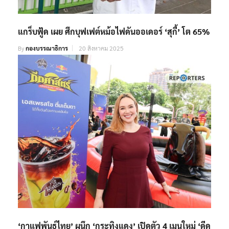
แกร็บฟู้ด เผย ศึกบุฟเฟต์หม้อไฟดันออเดอร์ ‘สุกี้’ โต 65%
By
กองบรรณาธิการ
20 สิงหาคม 2025
‘กาแฟพันธุ์ไทย’ ผนึก ‘กระทิงแดง’ เปิดตัว 4 เมนูใหม่ ‘ดีด