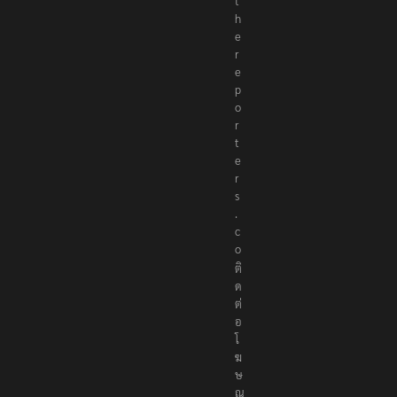
t
h
e
r
e
p
o
r
t
e
r
s
.
c
o
ติ
ด
ต่
อ
โ
ฆ
ษ
ณ