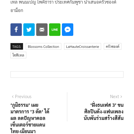
เทล พนมเปญ โพคีธารา ประเทศกัมพูชา นำเสนอครัวซองต์
อาม็อก
TAGS:
Blossoms Collection
LaHauteCroissanterie
ครัวซองต์
โซฟิเทล
แนะแนว
Previous
Next
Previous
Next
post:
post:
‘ภูมิธรรม’ เผย
‘ฝั่งธนเฟส 3’ ขน
เรื่อง
มาตรการ ’3 ตัด‘ ได้
ศิลปินดัง-แฟนเพลง
ผล ลดปัญหาคอล
นับพันร่วมสร้างสีสัน
เซ็นเตอร์ชายแดน
ไทย-เมียนมา