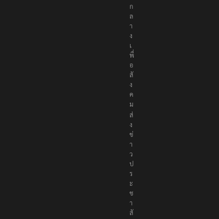
ก
ล
า
ง
เ
พื่
อ
สั
ง
ค
ม
ส่
ง
ข่
า
ว
ป
ร
ะ
ช
า
สั