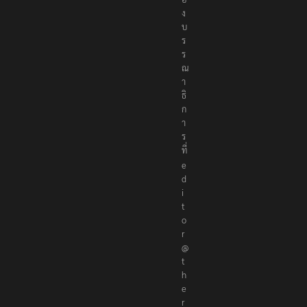
ง
บ
ร
ร
ณ
า
ธิ
ก
า
ร
ที่
e
d
i
t
o
r
@
t
h
e
r