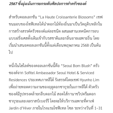
2567 ซึ่งมุ่งเน้นการยกระดับศิลปะการทำครัวซองต์
สำหรับคอลเลกชัน “La Haute Croissanterie Blossoms” เชฟ
ขนมอบของโซฟิเทลได้นำดอกไม้ท้องถิ่นมาเป็นวัตถุดิบหลักใน
การสร้างสรรค์ครัวซองต์แต่ละชนิด ผสมผสานเทคนิคการอบ
แบบฝรั่งเศสดั้งเดิมเข้ากับรสชาติและกลิ่นอายเฉพาะถิ่น โดย
เริ่มนำเสนอคอลเลกชันนี้ตั้งแต่เดือนพฤษภาคม 2568 เป็นต้น
ไป
หนึ่งในไฮไลต์ของคอลเลกชันนี้คือ “Seoul Bom Blush” ครัว
ซองต์จาก Sofitel Ambassador Seoul Hotel & Serviced
Residences ประเทศเกาหลีใต้ รังสรรค์โดยเชฟ Hyunho Lim
เพื่อถ่ายทอดความงามของฤดูดอกซากุระในเกาหลีใต้ ตัวครัว
ซองต์มีรูปทรงคล้ายกลีบดอกไม้ สอดไส้กานาชวิปครีมดอก
ซากุระและเจลราสป์เบอร์รี โดยจะให้บริการเฉพาะที่คาเฟ่
Jardin d’Hiver ภายในโรงแรมโซฟิเทล โซล ระหว่างวันที่ 1–31