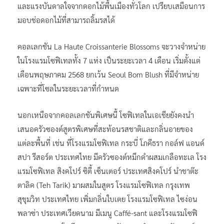
และแรงบันดาลใจจากดอกไม้พื้นเมืองทั่วโลก เปรียบเสมือนการ
มอบช่อดอกไม้ที่สามารถลิ้มรสได้
คอลเลกชัน La Haute Croissanterie Blossoms จะวางจำหน่าย
ในโรงแรมโซฟิเทลทั้ง 7 แห่ง เป็นระยะเวลา 4 เดือน เริ่มตั้งแต่
เดือนพฤษภาคม 2568 ยกเว้น Seoul Bom Blush ที่มีจำหน่าย
เฉพาะที่โซลในระยะเวลาที่กำหนด
นอกเหนือจากคอลเลกชันพิเศษนี้ โซฟิเทลในเอเชียยังคงนำ
เสนอครัวซองต์สูตรพิเศษที่สะท้อนรสชาติและกลิ่นอายของ
แต่ละพื้นที่ เช่น ที่โรงแรมโซฟิเทล กระบี่ โภคีธรา กอล์ฟ แอนด์
สปา รีสอร์ต ประเทศไทย มีครัวซองต์หมึกดำผสมเกลือทะเล โรง
แรมโซฟิเทล สิงคโปร์ ซิตี้ เซ็นเตอร์ ประเทศสิงคโปร์ นำชาต๊ะ
ตาลิค (Teh Tarik) มาผสมในสูตร โรงแรมโซฟิเทล กรุงเทพ
สุขุมวิท ประเทศไทย เพิ่มกลิ่นใบเตย โรงแรมโซฟิเทล ไซง่อน
พลาซ่า ประเทศเวียดนาม มีเมนู Caffé-sant และโรงแรมโซฟิ