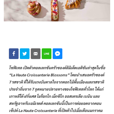
โซฟิเทล เปิดตัวคอลเลกชันครัวซองต์ลิมิเต็ดเอดิชันล่าสุดในชื่อ
“La Haute Croissanterie Blossoms” โดยนำเสนอครัวซองต์
7 รสชาติ ที่ได้รับแรงบันดาลใจจากดอกไม้พื้นเมืองและรสชาติ
ประจำถิ่นจาก 7 จุดหมายปลายทางของโซฟิเทลทั่วโลก ได้แก่
เกาหลีใต้ ฝรั่งเศส โมร็อกโก เม็กซิโก ออสเตรเลีย เบนิน และ
สหรัฐอาหรับเอมิเรตส์ คอลเลกชันนี้เป็นการต่อยอดจากคอน
เซ็ปต์ La Haute Croissanterie ที่เปิดตัวไปเมื่อเดือนมกราคม