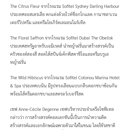
The Citrus Fleur จากโรงแรม Sofitel Sydney Darling Harbour
ประเทศออสเตรเลีย ตกแต่งด้วยไวท์ช็อกโกแลต กานาชลาเวน
เดอร์วิปครีม และครีมโยเกิร์ตเลมอนไมร์เทิล
The Floral Saffron จากโรงแรม Sofitel Dubai The Obelisk
ประเทศสหรัฐอาหรับเอมิเรตส์ นำหญ้าฝรั่นมาสร้างสรรค์เป็น
ครัวซองต์สองสี สอดไส้สปันจ์เค้กพิสตาชิโอและครีมบรูเล
หญ้าฝรั่น
The Wild Hibiscus จากโรงแรม Sofitel Cotonou Marina Hotel
& Spa ประเทศเบนิน มีรูปทรงเลียนแบบกลีบดอกชบาซ้อนกัน
พร้อมไส้ครีมดอกชบาและสตรอว์เบอร์รีสด
เชฟ Anne-Cécile Degenne เชฟบริหารประจำเครือโซฟิเทล
กล่าวว่า การสร้างสรรค์คอลเลกชันนี้เป็นการนำความคิด
สร้างสรรค์และเอกลักษณ์เฉพาะตัวมาใส่ในขนม โดยใช้รสชาติ