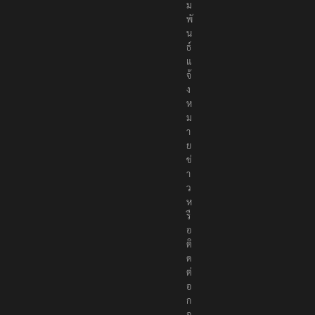
ม
พั
น
ธ์
แ
จ้
ง
ห
ม
า
ย
ข่
า
ว
ห
รื
อ
ติ
ด
ต่
อ
ก
อ