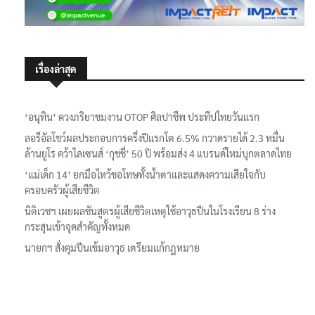
เรื่องล่าสุด
‘อนุทิน’ ควงภริยาชมงาน OTOP ศิลปาชีพ ประทีปไทยวันแรก
ลอรีอัลโชว์ผลประกอบการครึ่งปีแรกโต 6.5% กวาดรายได้ 2.3 หมื่น
ล้านยูโร คว้าไลเซนส์ ‘กุชชี่’ 50 ปี พร้อมส่ง 4 แบรนด์ใหม่บุกตลาดไทย
‘แม่เด็ก 14’ ยกมือไหว้ขอโทษทั้งน้ำตาและแสดงความเสียใจกับ
ครอบครัวผู้เสียชีวิต
นิติเวชฯ เผยผลชันสูตรผู้เสียชีวิตเหตุใช้อาวุธปืนในโรงเรียน 8 ร่าง
กระสุนเข้าจุดสำคัญทั้งหมด
นายกฯ สั่งคุมปืนเข้มอาวุธ เตรียมแก้กฎหมาย