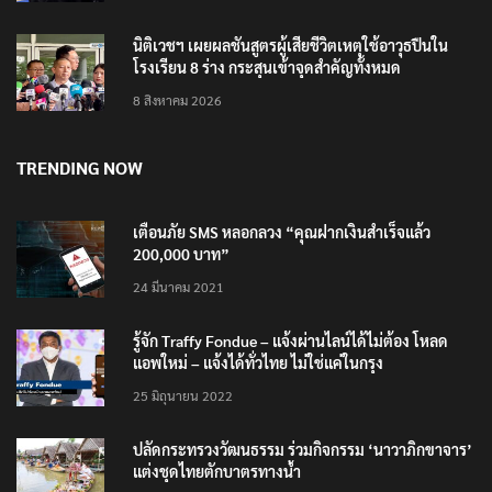
นิติเวชฯ เผยผลชันสูตรผู้เสียชีวิตเหตุใช้อาวุธปืนใน
โรงเรียน 8 ร่าง กระสุนเข้าจุดสำคัญทั้งหมด
8 สิงหาคม 2026
TRENDING NOW
เตือนภัย SMS หลอกลวง “คุณฝากเงินสำเร็จแล้ว
200,000 บาท”
24 มีนาคม 2021
รู้จัก Traffy Fondue – แจ้งผ่านไลน์ได้ไม่ต้อง โหลด
แอพใหม่ – แจ้งได้ทั่วไทย ไม่ใช่แค่ในกรุง
25 มิถุนายน 2022
ปลัดกระทรวงวัฒนธรรม ร่วมกิจกรรม ‘นาวาภิกขาจาร’
แต่งชุดไทยตักบาตรทางน้ำ