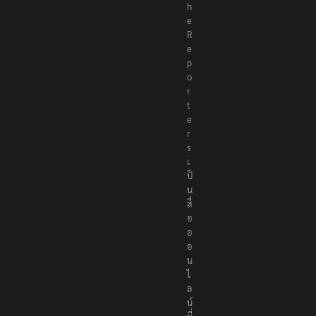
h
e
R
e
p
o
r
t
e
r
s
เ
ป็
น
สื่
อ
อ
อ
น
ไ
ล
น์