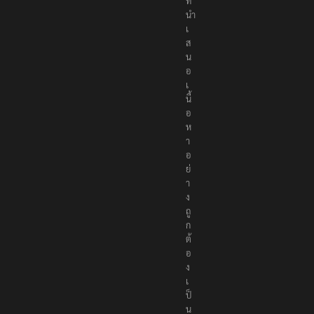
ที่
นำ
เ
ส
น
อ
เ
นื้
อ
ห
า
อ
ย่
า
ง
ถู
ก
ต้
อ
ง
เ
ป็
น