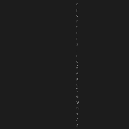
e
p
o
r
t
e
r
s
.
c
o
ติ
ด
ต่
อ
โ
ฆ
ษ
ณ
า
/
ส