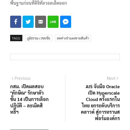
พื้นฐานก่อนที่ดิจิทัลวอลเล็ตออก
TAGS:
ภูมิธรรม เวชยชัย
ลดค่าเช่าแผงขายสินค้า
แนะแนว
Previous
Next
Previous
Next
post:
post:
กสม. เปิดผลสอบ
AIS จับมือ Oracle
เรื่อง
‘ทักษิณ‘ รักษาตัว
เปิด Hyperscale
ชั้น 14 เป็นการเลือก
Cloud ครั้งแรกใน
ปฏิบัติ – ละเมิดสิ
ไทย ยกระดับบริการ
ทธิฯ
คลาวด์ สู่การทรานส
ฟอร์มองค์กร