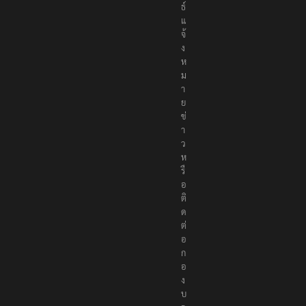
ธ์
แ
จ้
ง
ห
ม
า
ย
ข่
า
ว
ห
รื
อ
ติ
ด
ต่
อ
ก
อ
ง
บ