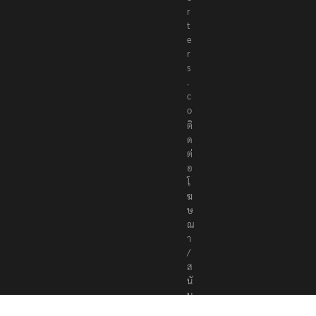
r
t
e
r
s
.
c
o
ติ
ด
ต่
อ
โ
ฆ
ษ
ณ
า
/
ส
นั
บ
ส