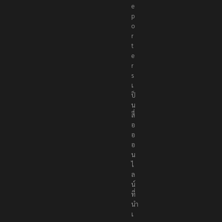
e
p
o
r
t
e
r
s
เ
ป็
น
สื่
อ
อ
อ
น
ไ
ล
น์
ที่
นำ
เ