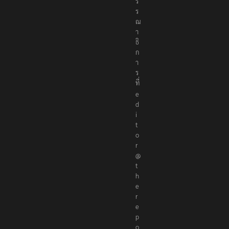
ร
ร
ณ
า
ธิ
ก
า
ร
ที่
e
d
i
t
o
r
@
t
h
e
r
e
p
o