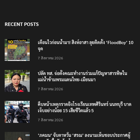
RECENT POSTS
เตือนไวก่อนน้ำมา! สิงห์อาสา ลุยติดตั้ง ‘FloodBoy’ 10
จุด
7 สิงหาคม 2026
ปลัด ทส. จ่อตั้งคณะทำงานร่วมแก้ปัญหาสารพิษใน
แม่น้ำข้ามพรมแดนไทย-เมียนมา
7 สิงหาคม 2026
คืบหน้าเหตุกราดยิงโรงเรียนเทพศิรินทร์ นนทบุรี บาด
เจ็บอย่างน้อย 15 เสียชีวิตแล้ว 5
7 สิงหาคม 2026
‘ภคมน’ จับตาหวั่น ‘สรณ’ ลงนามเห็นชอบประกาศผู้