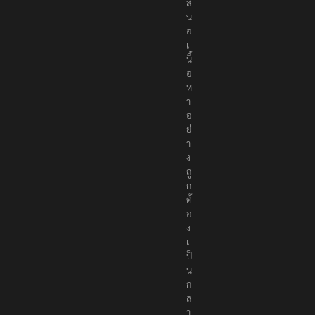
ส
น
อ
เ
นื้
อ
ห
า
อ
ย่
า
ง
ถู
ก
ต้
อ
ง
เ
ป็
น
ก
ล
า