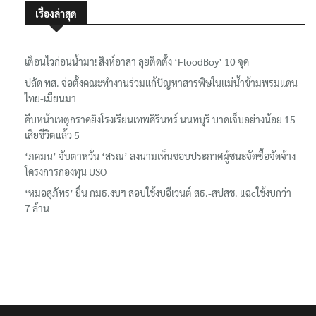
เรื่องล่าสุด
เตือนไวก่อนน้ำมา! สิงห์อาสา ลุยติดตั้ง ‘FloodBoy’ 10 จุด
ปลัด ทส. จ่อตั้งคณะทำงานร่วมแก้ปัญหาสารพิษในแม่น้ำข้ามพรมแดน
ไทย-เมียนมา
คืบหน้าเหตุกราดยิงโรงเรียนเทพศิรินทร์ นนทบุรี บาดเจ็บอย่างน้อย 15
เสียชีวิตแล้ว 5
‘ภคมน’ จับตาหวั่น ‘สรณ’ ลงนามเห็นชอบประกาศผู้ชนะจัดซื้อจัดจ้าง
โครงการกองทุน USO
‘หมอสุภัทร’ ยื่น กมธ.งบฯ สอบใช้งบอีเวนต์ สธ.-สปสช. แฉcใช้งบกว่า
7 ล้าน