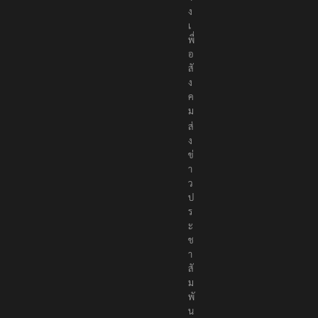
ง
เ
พื่
อ
สั
ง
ค
ม
ส่
ง
ข่
า
ว
ป
ร
ะ
ช
า
สั
ม
พั
น