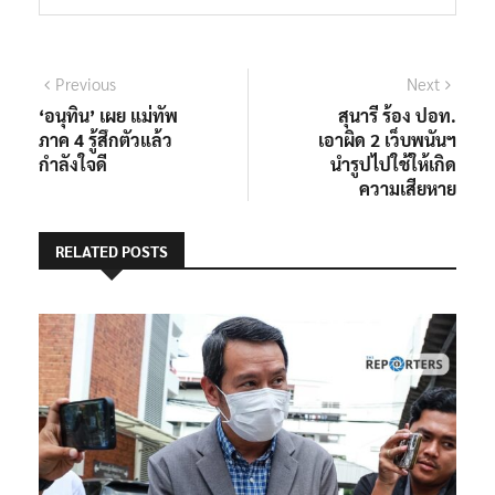
แนะแนว
Previous
Next
Previous
Next
post:
post:
‘อนุทิน’ เผย แม่ทัพ
สุนารี ร้อง ปอท.
เรื่อง
ภาค 4 รู้สึกตัวแล้ว
เอาผิด 2 เว็บพนันฯ
กำลังใจดี
นำรูปไปใช้ให้เกิด
ความเสียหาย
RELATED POSTS