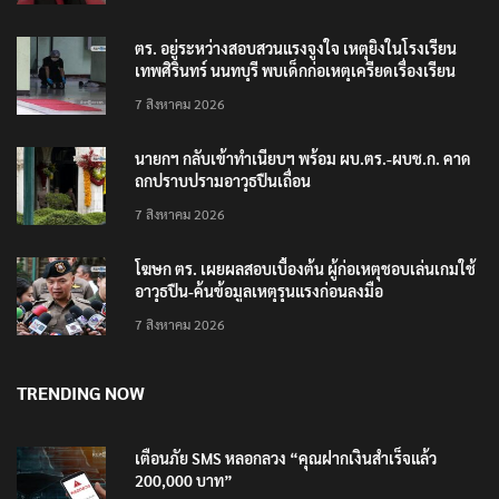
ตร. อยู่ระหว่างสอบสวนแรงจูงใจ เหตุยิงในโรงเรียน
เทพศิรินทร์ นนทบุรี พบเด็กก่อเหตุเครียดเรื่องเรียน
7 สิงหาคม 2026
นายกฯ กลับเข้าทำเนียบฯ พร้อม ผบ.ตร.-ผบช.ก. คาด
ถกปราบปรามอาวุธปืนเถื่อน
7 สิงหาคม 2026
โฆษก ตร. เผยผลสอบเบื้องต้น ผู้ก่อเหตุชอบเล่นเกมใช้
อาวุธปืน-ค้นข้อมูลเหตุรุนแรงก่อนลงมือ
7 สิงหาคม 2026
TRENDING NOW
เตือนภัย SMS หลอกลวง “คุณฝากเงินสำเร็จแล้ว
200,000 บาท”