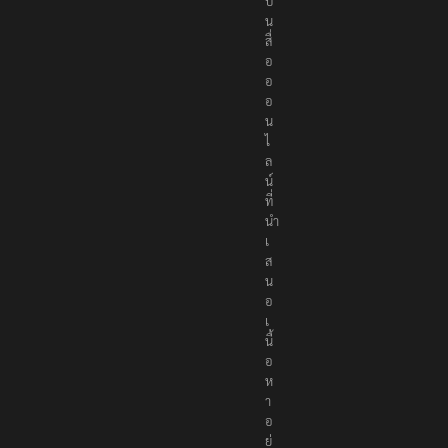
ป็
น
สื่
อ
อ
อ
น
ไ
ล
น์
ที่
นำ
เ
ส
น
อ
เ
นื้
อ
ห
า
อ
ย่