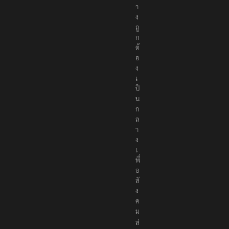
า
ง
ถู
ก
ต้
อ
ง
เ
ป็
น
ก
ล
า
ง
เ
พื่
อ
สั
ง
ค
ม
ส่