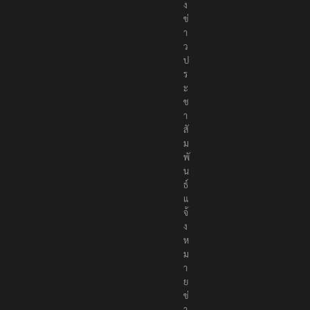
ง
ข่
า
ว
ป
ร
ะ
ช
า
สั
ม
พั
น
ธ์
แ
จ้
ง
ห
ม
า
ย
ข่
า