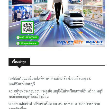
เรื่องล่าสุด
‘ยศชนัน’ ร่วมบริจาคโลหิต รพ. พระนั่งเกล้า ช่วยเหยื่อเหตุ รร.
เทพศิรินทร์ นนทบุรี
ตร. อยู่ระหว่างสอบสวนแรงจูงใจ เหตุยิงในโรงเรียนเทพศิรินทร์ นนทบุรี
พบเด็กก่อเหตุเครียดเรื่องเรียน
นายกฯ กลับเข้าทำเนียบฯ พร้อม ผบ.ตร.-ผบช.ก. คาดถกปราบปราม