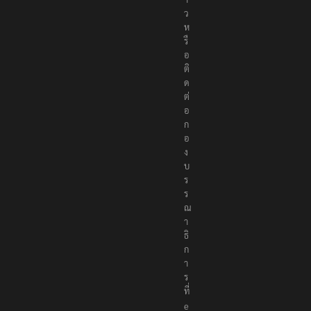
ว
ห
รื
อ
ติ
ด
ต่
อ
ก
อ
ง
บ
ร
ร
ณ
า
ธิ
ก
า
ร
ที่
e