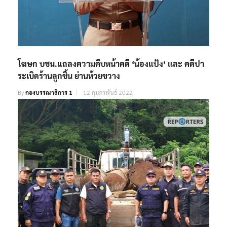
โฆษก บชน.แถลงความคืบหน้าคดี ‘น้องแป้ง’ และ คดีปา
ระเบิดร้านลูกชิ้น ย่านห้วยขวาง
By
กองบรรณาธิการ 1
12 กุมภาพันธ์ 2022