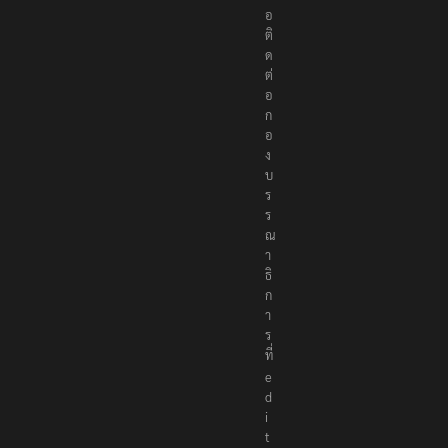
อ
ติ
ด
ต่
อ
ก
อ
ง
บ
ร
ร
ณ
า
ธิ
ก
า
ร
ที่
e
d
i
t