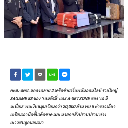
คตส.-สตช. แถลงทลาย 2 เครือข่ายเว็บพนันออนไลน์ รายใหญ่
SAGAME 88 ของ ‘เหมรัศมิ์’ และ A-SETZONE ของ ‘เอ มิ
นเนี่ยน’ พบเงินหมุนเวียนกว่า 20,000 ล้าน พบ 5 ตำรวจเอี่ยว
เตรียมเอาผิดขั้นเด็ดขาด เผย นายกฯสั่งปราบปราม ห่วง
เยาวชนถูกมอมเมา