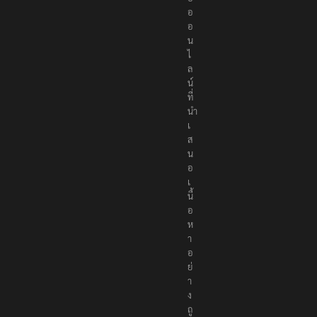
อ
อ
น
ไ
ล
น์
ที่
นำ
เ
ส
น
อ
เ
นื้
อ
ห
า
อ
ย่
า
ง
ถู