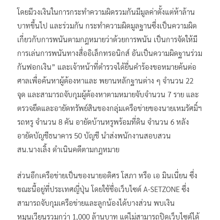
โดยมีวงเงินในการกระทําความผิดรวมกันมีมูลค่าตั้งแต่ห้าล้าน
บาทขึ้นไป และร่วมกัน กระทําความผิดมูลฐานซึ่งเป็นความผิด
เกี่ยวกับการพนันตามกฎหมายว่าด้วยการพนัน เป็นการจัดให้มี
การเล่นการพนันทางสื่ออิเล็กทรอนิกส์ อันเป็นความผิดฐานร่วม
กันฟอกเงิน” และเจ้าหน้าที่ตํารวจได้ยื่นคําร้องขอหมายค้นต่อ
ศาลเพื่อค้นหาผู้ต้องหาและ พยานหลักฐานต่าง ๆ จํานวน 22
จุด และสามารถจับกุมผู้ต้องหาตามหมายจับจํานวน 7 ราย และ
ตรวจยึดและอายัดทรัพย์สินของกลุ่มเครือข่ายของนายเหมรัศมิ์ฯ
รถหรู จํานวน 8 คัน อายัดบ้านหรูพร้อมที่ดิน จํานวน 6 หลัง
อายัดบัญชีธนาคาร 50 บัญชี นําส่งพนักงานสอบสวน
สน.นางเลิ้ง ดําเนินคดีตามกฎหมาย
ส่วนอีกเครือข่ายเป็นของนายอดิศร โสภา หรือ เอ มินเนี่ยน ซึ่ง
ขณะนี้อยู่ที่ประเทศญี่ปุ่น โดยใช้ชื่อเว็บไซต์ A-SETZONE ซึ่ง
สามารถจับกุมเครือข่ายและลูกน้องได้บางส่วน พบเงิน
หมุนเวียนรวมกว่า 1,000 ล้านบาท แต่ไม่สามารถปิดเว็บไซต์ได้