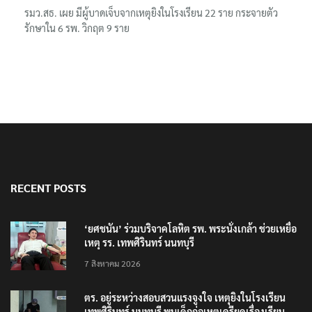
รมว.สธ. เผย มีผู้บาดเจ็บจากเหตุยิงในโรงเรียน 22 ราย กระจายตัว
รักษาใน 6 รพ. วิกฤต 9 ราย
RECENT POSTS
‘ยศชนัน’ ร่วมบริจาคโลหิต รพ. พระนั่งเกล้า ช่วยเหยื่อ
เหตุ รร. เทพศิรินทร์ นนทบุรี
7 สิงหาคม 2026
ตร. อยู่ระหว่างสอบสวนแรงจูงใจ เหตุยิงในโรงเรียน
เทพศิรินทร์ นนทบุรี พบเด็กก่อเหตุเครียดเรื่องเรียน