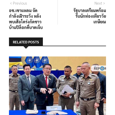
แนะแนว
Previous
Next
Previous
Next
post:
post:
อช.เขาแหลม จัด
รัฐบาลเตรียมพร้อม
เรื่อง
กำลังเฝ้าระวัง หลัง
รับนักท่องเทียววัย
พบเสือโคร่งกัดชาว
เกษียณ
บ้านปิล็อกคี่บาดเจ็บ
RELATED POSTS