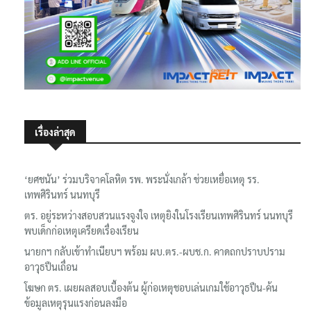
เรื่องล่าสุด
‘ยศชนัน’ ร่วมบริจาคโลหิต รพ. พระนั่งเกล้า ช่วยเหยื่อเหตุ รร.
เทพศิรินทร์ นนทบุรี
ตร. อยู่ระหว่างสอบสวนแรงจูงใจ เหตุยิงในโรงเรียนเทพศิรินทร์ นนทบุรี
พบเด็กก่อเหตุเครียดเรื่องเรียน
นายกฯ กลับเข้าทำเนียบฯ พร้อม ผบ.ตร.-ผบช.ก. คาดถกปราบปราม
อาวุธปืนเถื่อน
โฆษก ตร. เผยผลสอบเบื้องต้น ผู้ก่อเหตุชอบเล่นเกมใช้อาวุธปืน-ค้น
ข้อมูลเหตุรุนแรงก่อนลงมือ