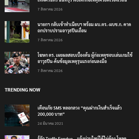
7 สิงหาคม 2026
นายกฯ กลับเข้าทำเนียบฯ พร้อม ผบ.ตร.-ผบช.ก. คาด
ถกปราบปรามอาวุธปืนเถื่อน
7 สิงหาคม 2026
โฆษก ตร. เผยผลสอบเบื้องต้น ผู้ก่อเหตุชอบเล่นเกมใช้
อาวุธปืน-ค้นข้อมูลเหตุรุนแรงก่อนลงมือ
7 สิงหาคม 2026
TRENDING NOW
เตือนภัย SMS หลอกลวง “คุณฝากเงินสำเร็จแล้ว
200,000 บาท”
24 มีนาคม 2021
รู้จัก Traffy Fondue – แจ้งผ่านไลน์ได้ไม่ต้อง โหลด