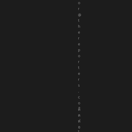
o
r
@
t
h
e
r
e
p
o
r
t
e
r
s
.
c
o
ติ
ด
ต่
อ