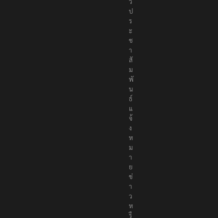
ว
ป
ร
ะ
ช
า
สั
ม
พั
น
ธ์
แ
จ้
ง
ห
ม
า
ย
ข่
า
ว
ห
รื