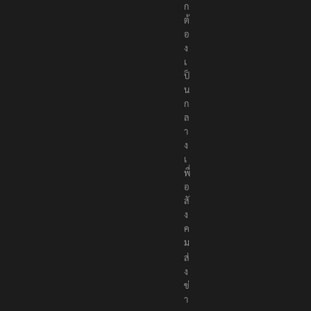
ก
ต้
อ
ง
เ
ป็
น
ก
ล
า
ง
เ
พื่
อ
สั
ง
ค
ม
ส่
ง
ข่
า