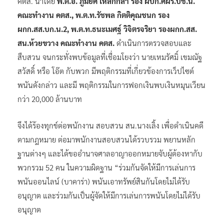
คตส. นําโดย
พ.ต.อ. ภูมิยศ เหล็กกล้า รอง ผบก.ศผร.บช.น.
คณะทํางาน คตส., พ.ต.ท.รัชพล กิตติคุณชนก รอง
ผกก.สส.บก.น.2, พ.ต.ท.ธนะเมศฐ์ วิจิตรจริยา รองผกก.สส.
สน.ห้วยขวาง คณะทํางาน คตส.
ดําเนินการตรวจสอบและ
สืบสวน จนกระทั่งพบข้อมูลที่เชื่อมโยงว่า นายเหมรัศมิ์ เขมณัฐ
สวัสดิ์ หรือ โอ๊ต กับพวก มีพฤติกรรมที่เกี่ยวข้องการเว็ปไซต์
พนันดังกล่าว และมี พฤติกรรมในการฟอกเงินพบเงินหมุนเวียน
กว่า 20,000 ล้านบาท
จึงได้ร้องทุกข์ต่อพนักงาน สอบสวน สน.นางเลิ้ง เพื่อดําเนินคดี
ตามกฎหมาย ต่อมาพนักงานสอบสวนได้รวบรวม พยานหลัก
ฐานต่างๆ และได้ขออํานาจศาลอาญาออกหมายจับผู้ต้องหากับ
พวกรวม 52 คน ในความผิดฐาน “ร่วมกันจัดให้มีการเล่นการ
พนันออนไลน์ (บาคาร่า) พนันเอาทรัพย์สินกันโดยไม่ได้รับ
อนุญาต และร่วมกันเป็นผู้จัดให้มีการเล่นการพนันโดยไม่ได้รับ
อนุญาต