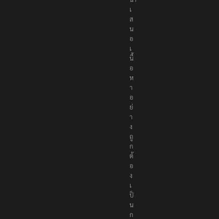
เ
ส
น
อ
เ
นื้
อ
ห
า
อ
ย่
า
ง
ถู
ก
ต้
อ
ง
เ
ป็
น
ก