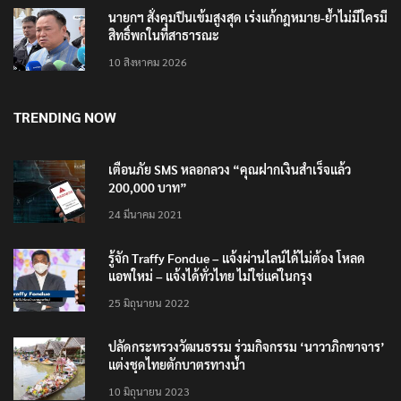
นายกฯ สั่งคุมปืนเข้มสูงสุด เร่งแก้กฎหมาย-ย้ำไม่มีใครมี
สิทธิ์พกในที่สาธารณะ
10 สิงหาคม 2026
TRENDING NOW
เตือนภัย SMS หลอกลวง “คุณฝากเงินสำเร็จแล้ว
200,000 บาท”
24 มีนาคม 2021
รู้จัก Traffy Fondue – แจ้งผ่านไลน์ได้ไม่ต้อง โหลด
แอพใหม่ – แจ้งได้ทั่วไทย ไม่ใช่แค่ในกรุง
25 มิถุนายน 2022
ปลัดกระทรวงวัฒนธรรม ร่วมกิจกรรม ‘นาวาภิกขาจาร’
แต่งชุดไทยตักบาตรทางน้ำ
10 มิถุนายน 2023