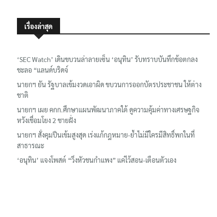
เรื่องล่าสุด
‘SEC Watch’ เดินขบวนล่าลายเซ็น ‘อนุทิน’ รับทราบบันทึกข้อตกลง
ชะลอ “แลนด์บริดจ์
นายกฯ ยัน รัฐบาลเข้มงวดเอาผิด ขบวนการออกบัตรประชาชน ให้ต่าง
ชาติ
นายกฯ เผย คกก.ศึกษาแผนพัฒนาภาคใต้ ดูความคุ้มค่าทางเศรษฐกิจ
หวังเชื่อมโยง 2 ชายฝั่ง
นายกฯ สั่งคุมปืนเข้มสูงสุด เร่งแก้กฎหมาย-ย้ำไม่มีใครมีสิทธิ์พกในที่
สาธารณะ
‘อนุทิน’ แจงโพสต์ “วิ่งหัวชนกำแพง” แค่ไว้สอน-เตือนตัวเอง