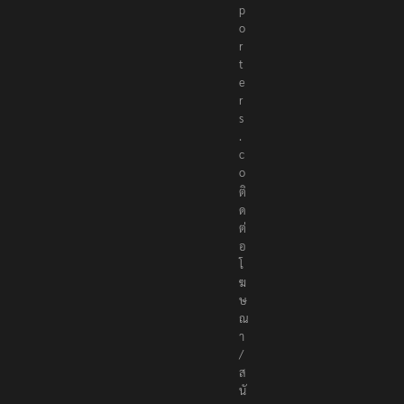
p
o
r
t
e
r
s
.
c
o
ติ
ด
ต่
อ
โ
ฆ
ษ
ณ
า
/
ส
นั