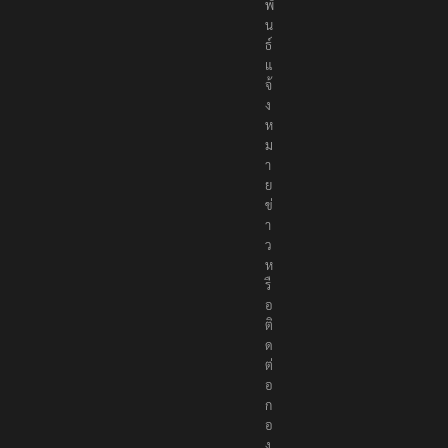
พั
น
ธ์
แ
จ้
ง
ห
ม
า
ย
ข่
า
ว
ห
รื
อ
ติ
ด
ต่
อ
ก
อ
ง