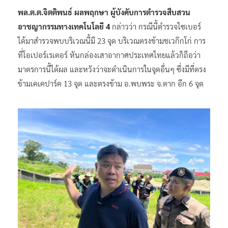
พล.ต.ต.จิตติพนธ์ ผลพฤกษา ผู้บังคับการตำรวจสืบสวน
อาชญากรรมทางเทคโนโลยี 4
กล่าวว่า กรณีนี้ตำรวจไซเบอร์
ได้มาสำรวจพบบริเวณนี้มี 23 จุด บริเวณตรงข้ามชเวก๊กโก่ การ
ที่โอเปอร์เรเตอร์ หันกล่องเสาอากาศประเทศไทยแล้วก็ถือว่า
มาตรการนี้ได้ผล และหวังว่าจะดำเนินการในจุดอื่นๆ ซึ่งมีที่ตรง
ข้ามเคเคปาร์ค 13 จุด และตรงข้าม อ.พบพระ จ.ตาก อีก 6 จุด