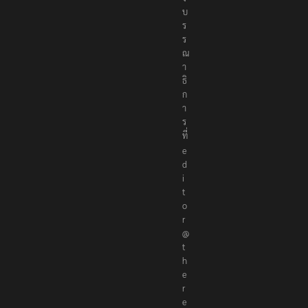
บ
ร
ร
ณ
า
ธิ
ก
า
ร
ที่
e
d
i
t
o
r
@
t
h
e
r
e