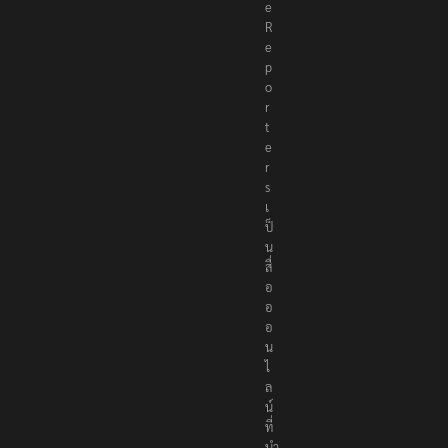
e
R
e
p
o
r
t
e
r
s
เ
ป็
น
สื่
อ
อ
อ
น
ไ
ล
น์
ที่
นำ