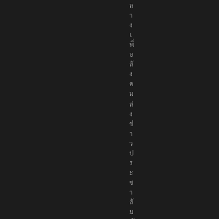
ล
า
ง
เ
พื่
อ
สั
ง
ค
ม
ส่
ง
ข่
า
ว
ป
ร
ะ
ช
า
สั
ม