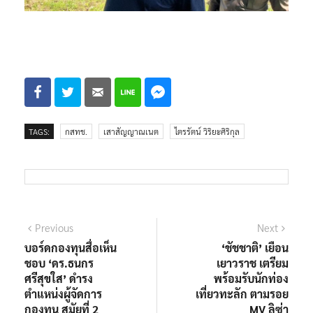
TAGS:
กสทช.
เสาสัญญาณเนต
ไตรรัตน์ วิริยะศิริกุล
แนะแนว
Previous
Next
Previous
Next
post:
post:
บอร์ดกองทุนสื่อเห็น
‘ชัชชาติ’ เยือน
เรื่อง
ชอบ ‘ดร.ธนกร
เยาวราช เตรียม
ศรีสุขใส’ ดำรง
พร้อมรับนักท่อง
ตำแหน่งผู้จัดการ
เที่ยวทะลัก ตามรอย
กองทุน สมัยที่ 2
MV ลิซ่า