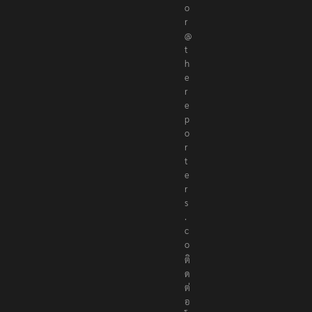
o
r
@
t
h
e
r
e
p
o
r
t
e
r
s
.
c
o
ติ
ด
ต่
อ