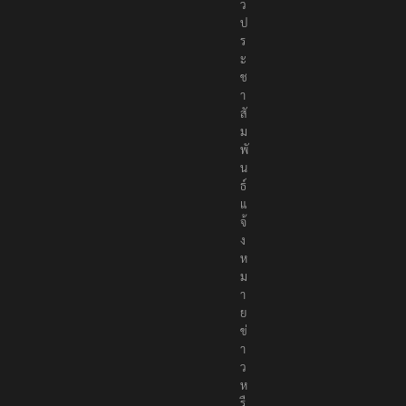
ว
ป
ร
ะ
ช
า
สั
ม
พั
น
ธ์
แ
จ้
ง
ห
ม
า
ย
ข่
า
ว
ห
รื