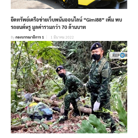
ยึดทรัพย์เครือข่ายเว็บพนันออนไลน์ “Gimi88” เพิ่ม พบ
รถยนต์หรู มูลค่ารวมกว่า 70 ล้านบาท
By
กองบรรณาธิการ 1
1 มีนาคม 2022