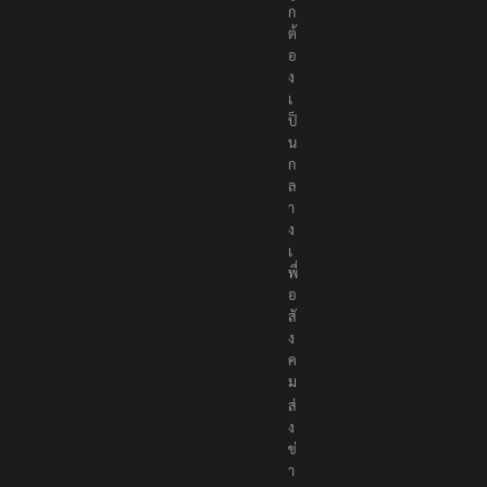
ก
ต้
อ
ง
เ
ป็
น
ก
ล
า
ง
เ
พื่
อ
สั
ง
ค
ม
ส่
ง
ข่
า