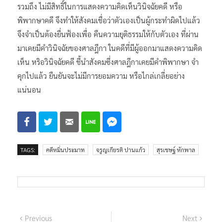
รวมถึง ไม่มีสิทธิ์ในการแสดงความคิดเห็นวินิจฉัยคดี หรือ
พิพากษาคดี จึงทำให้สังคมเชื่อว่าตัวเองเป็นผู้กระทำผิดไปแล้ว
จึงจำเป็นต้องยื่นฟ้องเพื่อ คืนความยุติธรรมให้กับตัวเอง ที่ผ่าน
มาเคยมีคำวินิจฉัยของศาลฎีกา ในคดีที่มีผู้ออกมาแสดงความคิด
เห็น หริอวินิจฉัยคดี ชี้นำสังคมซึ่งศาลฎีกาเคยมีคำพิพากษา จำ
คุกไปแล้ว ยืนยันจะไม่มีการยอมความ หรือไกล่เกลี่ยอย่าง
แน่นอน
TAGS:
คดีหมิ่นประมาท
จรูญเกียรติ ปานแก้ว
สุรเชษฐ์ หักพาล
แนะแนว
Previous
Next
Previous
Next