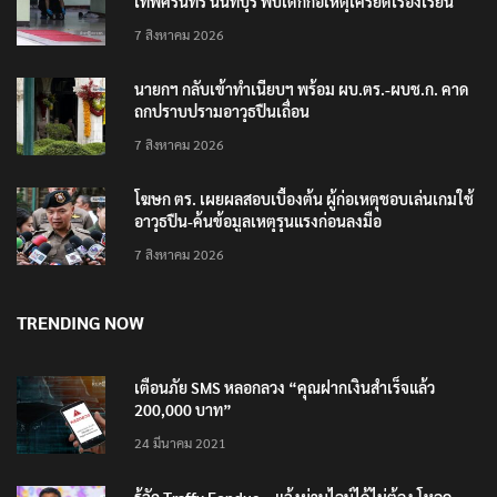
เทพศิรินทร์ นนทบุรี พบเด็กก่อเหตุเครียดเรื่องเรียน
7 สิงหาคม 2026
นายกฯ กลับเข้าทำเนียบฯ พร้อม ผบ.ตร.-ผบช.ก. คาด
ถกปราบปรามอาวุธปืนเถื่อน
7 สิงหาคม 2026
โฆษก ตร. เผยผลสอบเบื้องต้น ผู้ก่อเหตุชอบเล่นเกมใช้
อาวุธปืน-ค้นข้อมูลเหตุรุนแรงก่อนลงมือ
7 สิงหาคม 2026
TRENDING NOW
เตือนภัย SMS หลอกลวง “คุณฝากเงินสำเร็จแล้ว
200,000 บาท”
24 มีนาคม 2021