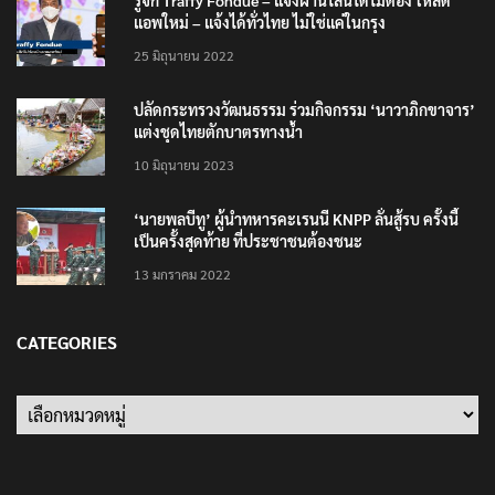
รู้จัก Traffy Fondue – แจ้งผ่านไลน์ได้ไม่ต้อง โหลด
แอพใหม่ – แจ้งได้ทั่วไทย ไม่ใช่แค่ในกรุง
25 มิถุนายน 2022
ปลัดกระทรวงวัฒนธรรม ร่วมกิจกรรม ‘นาวาภิกขาจาร’
แต่งชุดไทยตักบาตรทางน้ำ
10 มิถุนายน 2023
‘นายพลบีทู’ ผู้นำทหารคะเรนนี KNPP ลั่นสู้รบ ครั้งนี้
เป็นครั้งสุดท้าย ที่ประชาชนต้องชนะ
13 มกราคม 2022
CATEGORIES
Categories