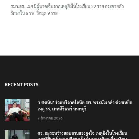
รมว.สธ. เผย มีผู้บาดเจ็บจากเหตุยิงในโรงเรียน 22 ราย กระจายตัว
รักษาใน 6 รพ. วิกฤต 9 ราย
RECENT POSTS
‘ยศชนัน’ ร่วมบริจาคโลหิต รพ. พระนั่งเกล้า ช่วยเหยื่อ
เหตุ รร. เทพศิรินทร์ นนทบุรี
7 สิงหาคม 2026
ตร. อยู่ระหว่างสอบสวนแรงจูงใจ เหตุยิงในโรงเรียน