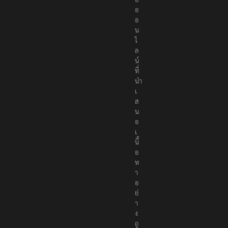
อ
อ
น
ไ
ล
น์
ที่
นำ
เ
ส
น
อ
เ
นื้
อ
ห
า
อ
ย่
า
ง
ถู