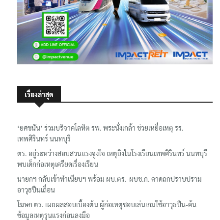
เรื่องล่าสุด
‘ยศชนัน’ ร่วมบริจาคโลหิต รพ. พระนั่งเกล้า ช่วยเหยื่อเหตุ รร.
เทพศิรินทร์ นนทบุรี
ตร. อยู่ระหว่างสอบสวนแรงจูงใจ เหตุยิงในโรงเรียนเทพศิรินทร์ นนทบุรี
พบเด็กก่อเหตุเครียดเรื่องเรียน
นายกฯ กลับเข้าทำเนียบฯ พร้อม ผบ.ตร.-ผบช.ก. คาดถกปราบปราม
อาวุธปืนเถื่อน
โฆษก ตร. เผยผลสอบเบื้องต้น ผู้ก่อเหตุชอบเล่นเกมใช้อาวุธปืน-ค้น
ข้อมูลเหตุรุนแรงก่อนลงมือ