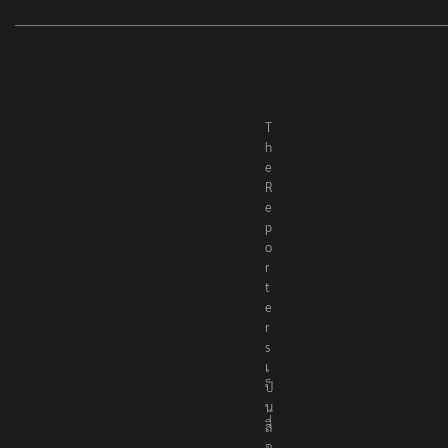
T
h
e
R
e
p
o
r
t
e
r
s
เ
ป็
น
สื่
อ