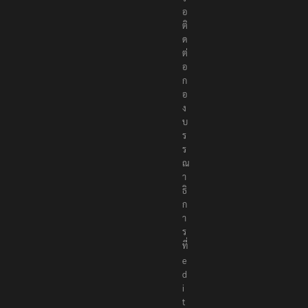
อ
ติ
ด
ต่
อ
ก
อ
ง
บ
ร
ร
ณ
า
ธิ
ก
า
ร
ที่
e
d
i
t