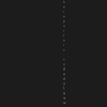
h
e
r
e
p
o
r
t
e
r
s
.
c
o
ติ
ด
ต่
อ
โ
ฆ
ษ
ณ