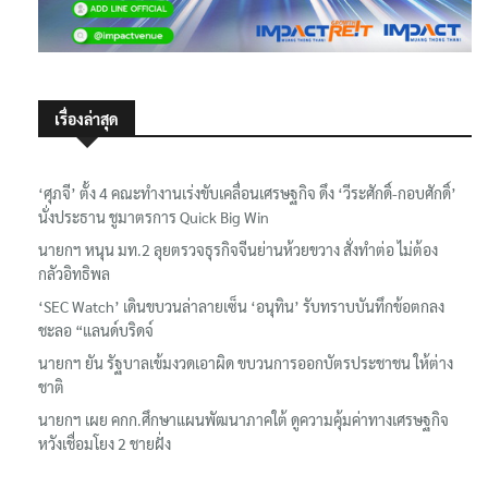
เรื่องล่าสุด
‘ศุภจี’ ตั้ง 4 คณะทำงานเร่งขับเคลื่อนเศรษฐกิจ ดึง ‘วีระศักดิ์-กอบศักดิ์’
นั่งประธาน ชูมาตรการ Quick Big Win
นายกฯ หนุน มท.2 ลุยตรวจธุรกิจจีนย่านห้วยขวาง สั่งทำต่อ ไม่ต้อง
กลัวอิทธิพล
‘SEC Watch’ เดินขบวนล่าลายเซ็น ‘อนุทิน’ รับทราบบันทึกข้อตกลง
ชะลอ “แลนด์บริดจ์
นายกฯ ยัน รัฐบาลเข้มงวดเอาผิด ขบวนการออกบัตรประชาชน ให้ต่าง
ชาติ
นายกฯ เผย คกก.ศึกษาแผนพัฒนาภาคใต้ ดูความคุ้มค่าทางเศรษฐกิจ
หวังเชื่อมโยง 2 ชายฝั่ง