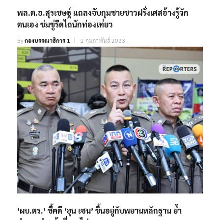
พล.ต.อ.สุรเชษฐ์ แถลงจับกุมชายชาวฝรั่งเศสอ้างรู้จัก
ตนเอง ข่มขู่รีดไถนักท่องเท่่ยว
By
กองบรรณาธิการ 1
2 กุมภาพันธ์ 2023
‘ผบ.ตร.’ ชี้คดี ‘ฮุน เซน’ ขึ้นอยู่กับพยานหลักฐาน ย้ำ