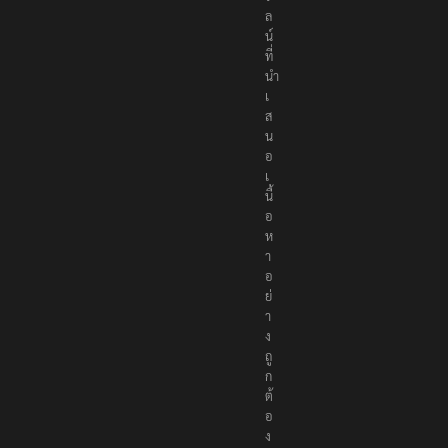
ล
น์
ที่
นำ
เ
ส
น
อ
เ
นื้
อ
ห
า
อ
ย่
า
ง
ถู
ก
ต้
อ
ง