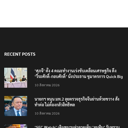
RECENT POSTS
‘ศุภจี’ ตั้ง 4 คณะทำงานเร่งขับเคลื่อนเศรษฐกิจ ดึง
‘วีระศักดิ์-กอบศักดิ์’ นั่งประธาน ชูมาตรการ Quick Big
Win
10 สิงหาคม 2026
นายกฯ หนุน มท.2 ลุยตรวจธุรกิจจีนย่านห้วยขวาง สั่ง
ทำต่อ ไม่ต้องกลัวอิทธิพล
10 สิงหาคม 2026
‘SEC Watch’ เดินขบวนล่าลายเซ็น ‘อนุทิน’ รับทราบ