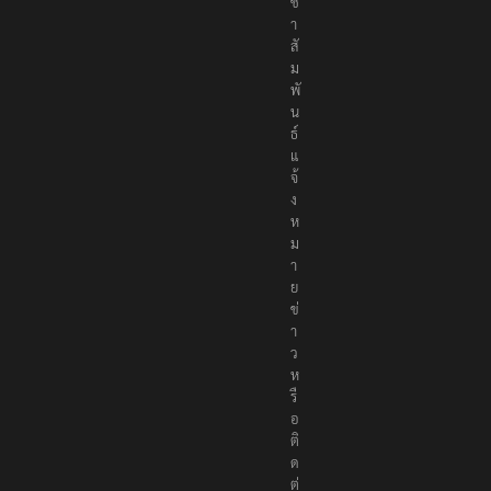
ช
า
สั
ม
พั
น
ธ์
แ
จ้
ง
ห
ม
า
ย
ข่
า
ว
ห
รื
อ
ติ
ด
ต่