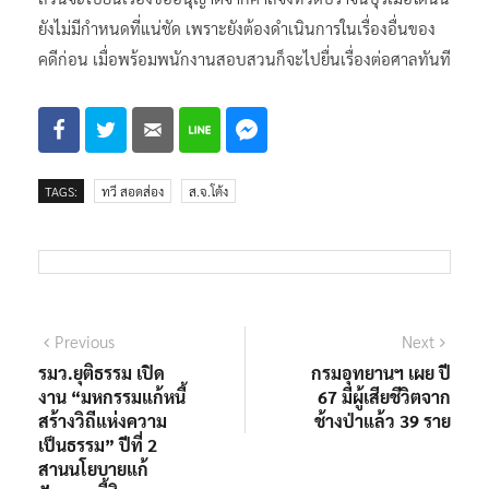
ยังไม่มีกำหนดที่แน่ชัด เพราะยังต้องดำเนินการในเรื่องอื่นของ
คดีก่อน เมื่อพร้อมพนักงานสอบสวนก็จะไปยื่นเรื่องต่อศาลทันที
TAGS:
ทวี สอดส่อง
ส.จ.โต้ง
แนะแนว
Previous
Next
Previous
Next
post:
post:
รมว.ยุติธรรม เปิด
กรมอุทยานฯ เผย​ ปี​
เรื่อง
งาน “มหกรรมแก้หนี้
67​ มีผู้เสียชีวิตจาก
สร้างวิถีแห่งความ
ช้างป่าแล้ว 39 ราย​
เป็นธรรม” ปีที่ 2
สานนโยบายแก้