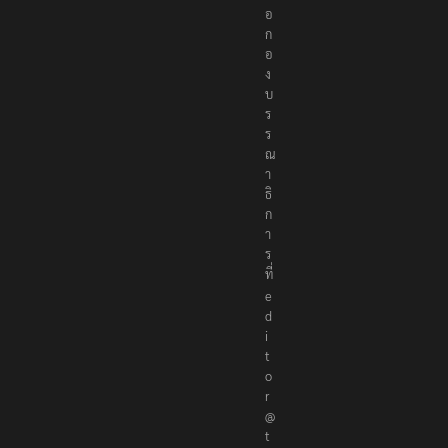
อ
ก
อ
ง
บ
ร
ร
ณ
า
ธิ
ก
า
ร
ที่
e
d
i
t
o
r
@
t