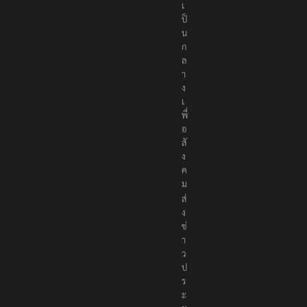
เ
ป็
น
ก
ล
า
ง
เ
พื่
อ
สั
ง
ค
ม
ส่
ง
ข่
า
ว
ป
ร
ะ