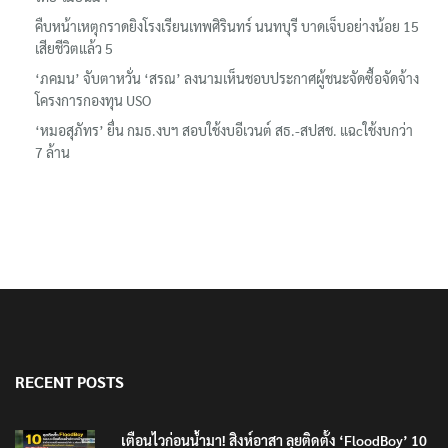
คืบหน้าเหตุกราดยิงโรงเรียนเทพศิรินทร์ นนทบุรี บาดเจ็บอย่างน้อย 15
เสียชีวิตแล้ว 5
‘ภคมน’ จับตาหวั่น ‘สรณ’ ลงนามเห็นชอบประกาศผู้ชนะจัดซื้อจัดจ้าง
โครงการกองทุน USO
‘หมอสุภัทร’ ยื่น กมธ.งบฯ สอบใช้งบอีเวนต์ สธ.-สปสช. แฉcใช้งบกว่า
7 ล้าน
RECENT POSTS
เตือนไวก่อนน้ำมา! สิงห์อาสา ลุยติดตั้ง ‘FloodBoy’ 10