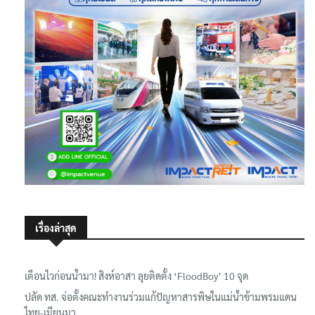
เรื่องล่าสุด
เตือนไวก่อนน้ำมา! สิงห์อาสา ลุยติดตั้ง ‘FloodBoy’ 10 จุด
ปลัด ทส. จ่อตั้งคณะทำงานร่วมแก้ปัญหาสารพิษในแม่น้ำข้ามพรมแดน
ไทย-เมียนมา