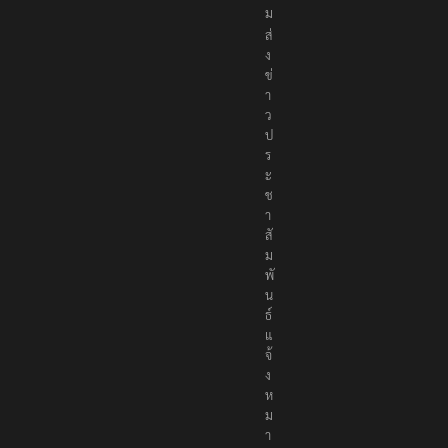
ม
ส่
ง
ข่
า
ว
ป
ร
ะ
ช
า
สั
ม
พั
น
ธ์
แ
จ้
ง
ห
ม
า