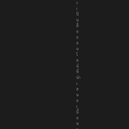
s
เ
ป็
น
สื่
อ
อ
อ
น
ไ
ล
น์
ที่
นำ
เ
ส
น
อ
เ
นื้
อ
ห