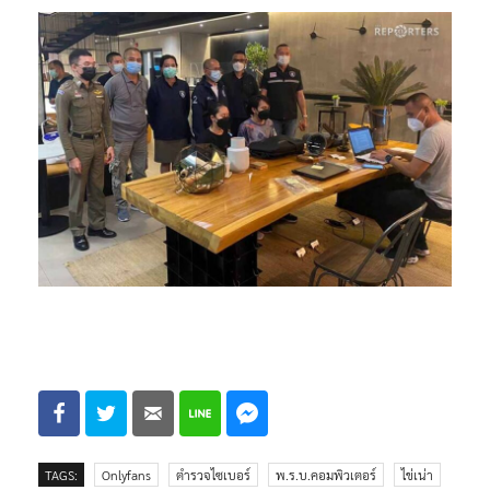
TAGS:
Onlyfans
ตำรวจไซเบอร์
พ.ร.บ.คอมพิวเตอร์
ไข่เน่า