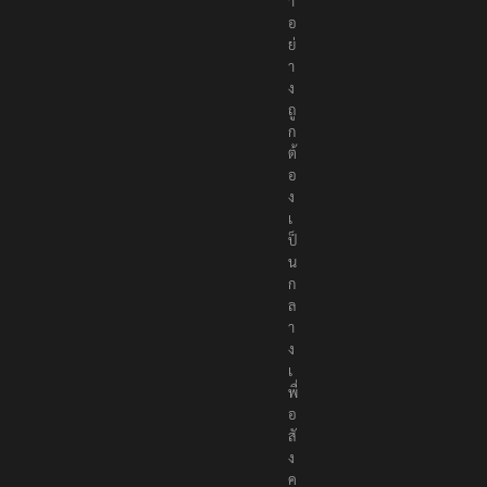
า
อ
ย่
า
ง
ถู
ก
ต้
อ
ง
เ
ป็
น
ก
ล
า
ง
เ
พื่
อ
สั
ง
ค