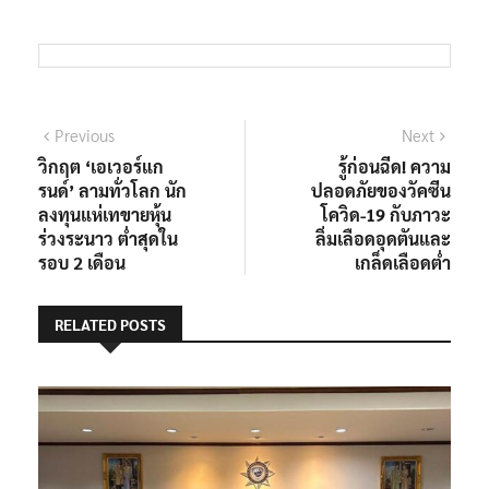
แนะแนว
Previous
Next
Previous
Next
post:
post:
วิกฤต ‘เอเวอร์แก
รู้ก่อนฉีด! ความ
เรื่อง
รนด์’ ลามทั่วโลก นัก
ปลอดภัยของวัคซีน
ลงทุนแห่เทขายหุ้น
โควิด-19 กับภาวะ
ร่วงระนาว ต่ำสุดใน
ลิ่มเลือดอุดตันและ
รอบ 2 เดือน
เกล็ดเลือดต่ำ
RELATED POSTS