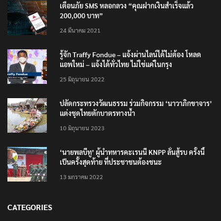
เตือนภัย SMS หลอกลวง “คุณฝากเงินสำเร็จแล้ว
200,000 บาท”
24 มีนาคม 2021
รู้จัก Traffy Fondue – แจ้งผ่านไลน์ได้ไม่ต้อง โหลด
แอพใหม่ – แจ้งได้ทั่วไทย ไม่ใช่แค่ในกรุง
25 มิถุนายน 2022
ปลัดกระทรวงวัฒนธรรม ร่วมกิจกรรม ‘นาวาภิกขาจาร’
แต่งชุดไทยตักบาตรทางน้ำ
10 มิถุนายน 2023
‘นายพลบีทู’ ผู้นำทหารคะเรนนี KNPP ลั่นสู้รบ ครั้งนี้
เป็นครั้งสุดท้าย ที่ประชาชนต้องชนะ
13 มกราคม 2022
CATEGORIES