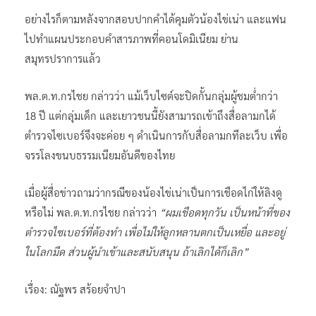
อย่างไรก็ตามหลังจากสอบปากคำได้คุมตัวน้องไข่เน่า และแฟน
ไปทำแผนประกอบคำสารภาพที่คอนโดมิเนียม ย่าน
สมุทรปราการแล้ว
พล.ต.ท.กรไชย กล่าวว่า แม้เว็บไซต์จะปิดกั้นกลุ่มผู้ชมต่ำกว่า
18 ปี แต่กลุ่มเด็ก และเยาวชนนี้ยังสามารถเข้าถึงสื่อลามกได้
ตำรวจไซเบอร์จึงจะค่อย ๆ ดำเนินการกับสื่อลามกทีละเว็บ เพื่อ
จรรโลงขนบธรรมเนียมอันดีของไทย
เมื่อผู้สื่อข่าวถามว่ากรณีของน้องไข่เน่าเป็นการเชือดไก่ให้ลิงดู
หรือไม่ พล.ต.ท.กรไชย กล่าวว่า
“ผมเชือดทุกวัน เป็นหน้าที่ของ
ตำรวจไซเบอร์ที่ต้องทำ เพื่อไม่ให้ลูกหลานตกเป็นเหยื่อ และอยู่
ในโลกมืด ส่วนผู้นำเข้าและสนับสนุน ถ้าเลิกได้ก็เลิก”
เรื่อง: ณัฐพร สร้อยจำปา