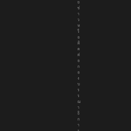
ย
ข่
า
ว
ห
รื
อ
ติ
ด
ต่
อ
ก
อ
ง
บ
ร
ร
ณ
า
ธิ
ก
า
ร