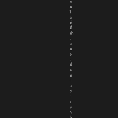
อ
น
ไ
ล
น์
ที่
นำ
เ
ส
น
อ
เ
นื้
อ
ห
า
อ
ย่
า
ง
ถู
ก
ต้