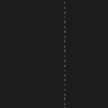
ร
ะ
ช
า
สั
ม
พั
น
ธ์
แ
จ้
ง
ห
ม
า
ย
ข่
า
ว
ห
รื
อ