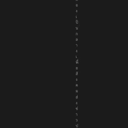
อ
ง
เ
ป็
น
ก
ล
า
ง
เ
พื่
อ
สั
ง
ค
ม
ส่
ง
ข่
า
ว
ป