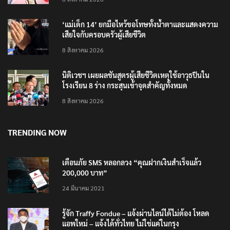
‘แม่เด็ก 14’ ยกมือไหว้ขอโทษทั้งน้ำตาและแสดงความ
เสียใจกับครอบครัวผู้เสียชีวิต
8 สิงหาคม 2026
นิติเวชฯ เผยผลชันสูตรผู้เสียชีวิตเหตุใช้อาวุธปืนใน
โรงเรียน 8 ร่าง กระสุนเข้าจุดสำคัญทั้งหมด
8 สิงหาคม 2026
TRENDING NOW
เตือนภัย SMS หลอกลวง “คุณฝากเงินสำเร็จแล้ว
200,000 บาท”
24 มีนาคม 2021
รู้จัก Traffy Fondue – แจ้งผ่านไลน์ได้ไม่ต้อง โหลด
แอพใหม่ – แจ้งได้ทั่วไทย ไม่ใช่แค่ในกรุง