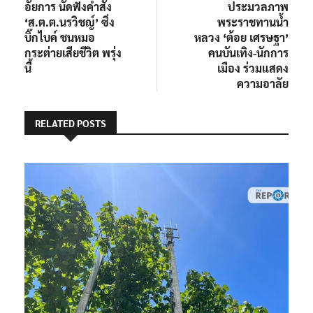
post:
post:
อัยการ นัดฟังคำสั่ง
ประมวลภาพ
เรื่อง
‘ส.ต.ต.นรวิชญ์’ ซิ่ง
พระราชทานน้ำ
บิ๊กไบค์ ชนหมอ
หลวง ‘ต้อย เศรษฐา’
กระต่ายเสียชีวิต พรุ่ง
คนบันเทิง-นักการ
นี้
เมือง ร่วมแสดง
ความอาลัย
RELATED POSTS