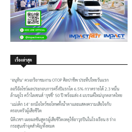
เรื่องล่าสุด
‘อนุทิน’ ควงภริยาชมงาน OTOP ศิลปาชีพ ประทีปไทยวันแรก
ลอรีอัลโชว์ผลประกอบการครึ่งปีแรกโต 6.5% กวาดรายได้ 2.3 หมื่น
ล้านยูโร คว้าไลเซนส์ ‘กุชชี่’ 50 ปี พร้อมส่ง 4 แบรนด์ใหม่บุกตลาดไทย
‘แม่เด็ก 14’ ยกมือไหว้ขอโทษทั้งน้ำตาและแสดงความเสียใจกับ
ครอบครัวผู้เสียชีวิต
นิติเวชฯ เผยผลชันสูตรผู้เสียชีวิตเหตุใช้อาวุธปืนในโรงเรียน 8 ร่าง
กระสุนเข้าจุดสำคัญทั้งหมด