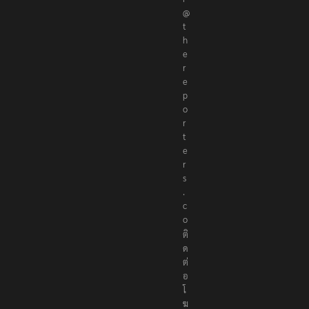
@
t
h
e
r
e
p
o
r
t
e
r
s
.
c
o
ติ
ด
ต่
อ
โ
ฆ