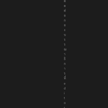
ติ
ด
ต่
อ
ก
อ
ง
บ
ร
ร
ณ
า
ธิ
ก
า
ร
ที่
e
d
i
t
o
r