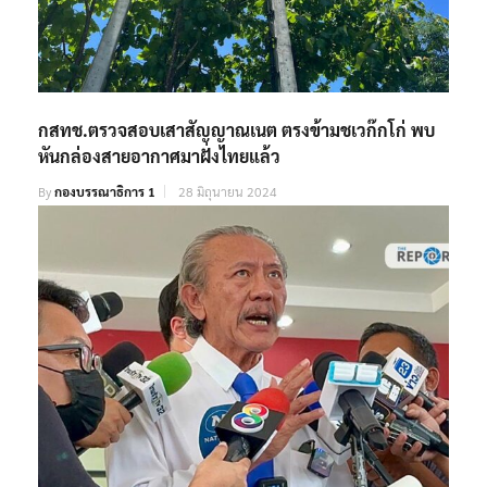
กสทช.ตรวจสอบเสาสัญญาณเนต ตรงข้ามชเวก๊กโก่ พบ
หันกล่องสายอากาศมาฝั่งไทยแล้ว
By
กองบรรณาธิการ 1
28 มิถุนายน 2024