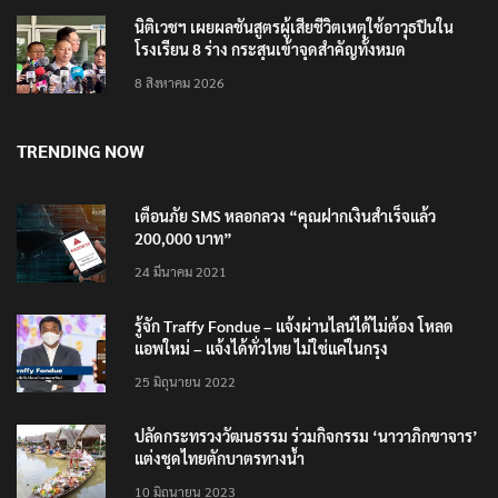
นิติเวชฯ เผยผลชันสูตรผู้เสียชีวิตเหตุใช้อาวุธปืนใน
โรงเรียน 8 ร่าง กระสุนเข้าจุดสำคัญทั้งหมด
8 สิงหาคม 2026
TRENDING NOW
เตือนภัย SMS หลอกลวง “คุณฝากเงินสำเร็จแล้ว
200,000 บาท”
24 มีนาคม 2021
รู้จัก Traffy Fondue – แจ้งผ่านไลน์ได้ไม่ต้อง โหลด
แอพใหม่ – แจ้งได้ทั่วไทย ไม่ใช่แค่ในกรุง
25 มิถุนายน 2022
ปลัดกระทรวงวัฒนธรรม ร่วมกิจกรรม ‘นาวาภิกขาจาร’
แต่งชุดไทยตักบาตรทางน้ำ
10 มิถุนายน 2023