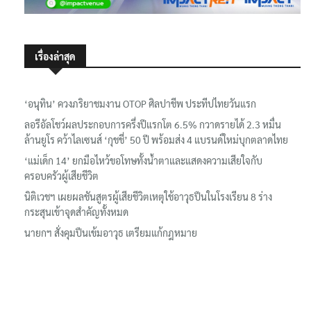
เรื่องล่าสุด
‘อนุทิน’ ควงภริยาชมงาน OTOP ศิลปาชีพ ประทีปไทยวันแรก
ลอรีอัลโชว์ผลประกอบการครึ่งปีแรกโต 6.5% กวาดรายได้ 2.3 หมื่น
ล้านยูโร คว้าไลเซนส์ ‘กุชชี่’ 50 ปี พร้อมส่ง 4 แบรนด์ใหม่บุกตลาดไทย
‘แม่เด็ก 14’ ยกมือไหว้ขอโทษทั้งน้ำตาและแสดงความเสียใจกับ
ครอบครัวผู้เสียชีวิต
นิติเวชฯ เผยผลชันสูตรผู้เสียชีวิตเหตุใช้อาวุธปืนในโรงเรียน 8 ร่าง
กระสุนเข้าจุดสำคัญทั้งหมด
นายกฯ สั่งคุมปืนเข้มอาวุธ เตรียมแก้กฎหมาย