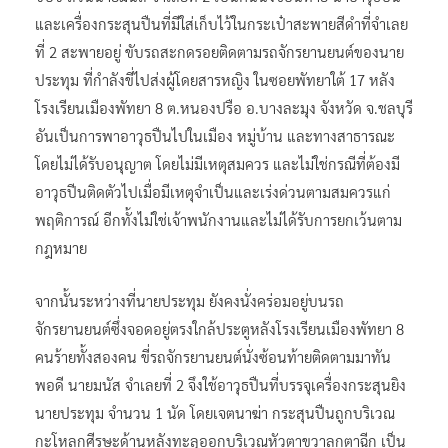
และเครื่องกระสุนปืนที่มีใส่เก็บไว้ในกระเป๋าสะพายสีดำที่จำเลย
ที่ 2 สะพายอยู่ ขับรถสะกดรอยติดตามรถจักรยานยนต์ของนาย
ประทุม ที่กำลังขี่ไปส่งผู้โดยสารหญิง ในซอยพัทยาใต้ 17 หลัง
โรงเรียนเมืองพัทยา 8 ต.หนองปรือ อ.บางละมุง จังหวัด จ.ชลบุรี
อันเป็นการพาอาวุธปืนไปในเมือง หมู่บ้าน และทางสาธารณะ
โดยไม่ได้รับอนุญาต โดยไม่มีเหตุสมควร และไม่ใช่กรณีที่ต้องมี
อาวุธปีนติดตัวไปเมื่อมีเหตุจำเป็นและเร่งด่วนตามสมควรแก่
พฤติการณ์ อีกทั้งไม่ใช่เจ้าพนักงานและไม่ได้รับการยกเว้นตาม
กฎหมาย
จากนั้นระหว่างที่นายประทุม ยังคงนั่งคร่อมอยู่บนรถ
จักรยานยนต์ซึ่งจอดอยู่ตรงใกล้ประตูหลังโรงเรียนเมืองพัทยา 8
คนร้ายทั้งสองคน ขี่รถจักรยานยนต์นั่งซ้อนท้ายติดตามมาทัน
พอดี นายมนัส จำเลยที่ 2 จึงใช้อาวุธปืนที่บรรจุเครื่องกระสุนยิง
นายประทุม จำนวน 1 นัด โดยเจตนาฆ่า กระสุนปืนถูกบริเวณ
กะโหลกศีรษะด้านหลังทะลุออกบริเวณหัวตาขวาลูกตาฉีก เป็น