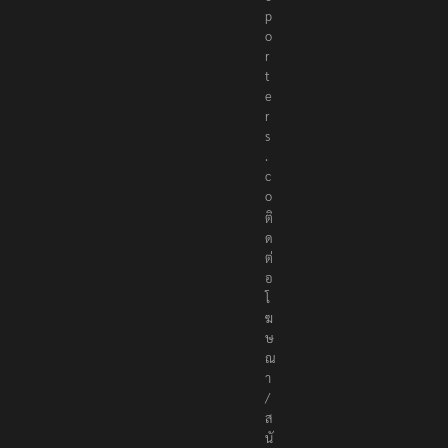
p
o
r
t
e
r
s
.
c
o
ติ
ด
ต่
อ
โ
ฆ
ษ
ณ
า
/
ส
นั