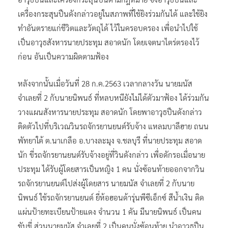
เครื่องกระสุนปืนดังกล่าวอยู่ในสภาพที่ใช้ยิงร่วมกันได้ และใช้ยิง
ทำอันตรายแก่ชีวิตและวัตถุได้ ไว้ในครอบครอง เพื่อนำไปใช้
เป็นอาวุธสังหารนายประทุม สอาดนัก โดยเจตนาไตร่ตรองไว้
ก่อน อันเป็นความผิดตามฟ้อง
หลังจากนั้นเมื่อวันที่ 28 ก.ค.2563 เวลากลางวัน นายมนัส
จำเลยที่ 2 กับนายนิพนธ์ ที่หลบหนียังไม่ได้ตัวมาฟ้อง ได้ร่วมกัน
วางแผนสังหารนายประทุม สอาดนัก โดยพาอาวุธปืนดังกล่าว
ติดตัวไปที่บริเวณวินรถจักรยานยนต์รับจ้าง แหลมบาลีฮาย ถนน
พัทยาใต้ ต.นาเกลือ อ.บางละมุง จ.ชลบุรี ที่นายประทุม สอาด
นัก ขี่รถจักรยานยนต์รับจ้างอยู่ที่วินดังกล่าว เพื่อดักรอเมื่อนาย
ประทุม ได้รับผู้โดยสารเป็นหญิง 1 คน นั่งซ้อนท้ายออกจากวิน
รถจักรยานยนต์ไปส่งผู้โดยสาร นายมนัส จำเลยที่ 2 กับนาย
นิพนธ์ ใช้รถจักรยานยนต์ ยี่ห้อฮอนด้ารุ่นพีซีเอ็กซ์ สีน้ำเงิน ติด
แผ่นป้ายทะเบียนป้ายแดง จำนวน 1 คัน มีนายนิพนธ์ เป็นคน
ขับขี่ ส่วนนายมนัส จำเลยที่ 2 เป็นคนนั่งซ้อนท้าย นำอาวุธปืน