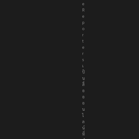
e
R
e
p
o
r
t
e
r
s
เ
ป็
น
สื่
อ
อ
อ
น
ไ
ล
น์
ที่