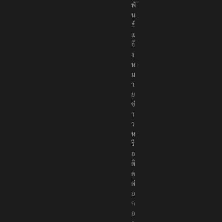
พั
น
ธ์
แ
จ้
ง
ห
ม
า
ย
ข่
า
ว
ห
รื
อ
ติ
ด
ต่
อ
ก
อ