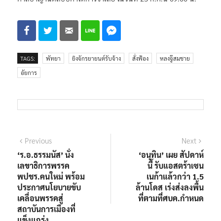
TAGS:
พัทยา
ยิงจักรยายนต์รับจ้าง
สั่งฟ้อง
หลงจู๊สมชาย
อัยการ
แนะแนว
Previous
Next
Previous
Next
post:
post:
‘ร.อ.ธรรมนัส’ นั่ง
‘อนุทิน’ เผย สัปดาห์
เรื่อง
เลขาธิการพรรค
นี้ รับแอสตร้าเซน
พปชร.คนใหม่ พร้อม
เนก้าแล้วกว่า 1.5
ประกาศนโยบายขับ
ล้านโดส เร่งส่งลงพื้น
เคลื่อนพรรคสู่
ที่ตามที่ศบค.กำหนด
สถาบันการเมืองที่
แข็งแกร่ง