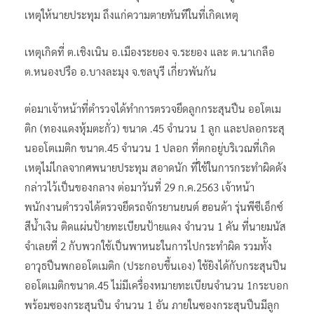
เหตุให้นายประทุม ถึงแก่ความตายทันทีในที่เกิดเหตุ
เหตุเกิดที่ ต.เชิงเนิน อ.เมืองระยอง จ.ระยอง และ ต.นาเกลือ
ต.หนองปรือ อ.บางละมุง จ.ชลบุรี เกี่ยวพันกัน
ต่อมาเจ้าหน้าที่ตำรวจได้ทำการตรวจยึดลูกกระสุนปืน ออโตเม
ติก (ทองแดงหุ้มตะกั่ว) ขนาด .45 จำนวน 1 ลูก และปลอกระสุ
นออโตเมติก ขนาด.45 จำนวน 1 ปลอก ที่ตกอยู่บริเวณที่เกิด
เหตุไม่ไกลจากศพนายประทุม สอาดนัก ที่ใช้ในการกระทำผิดดัง
กล่าวไว้เป็นของกลาง ต่อมาวันที่ 29 ก.ค.2563 เจ้าหน้า
พนักงานตำรวจได้ตรวจยึดรถจักรยานยนต์ ฮอนด้า รุ่นพีซีเอ็กซ์
สีน้ำเงิน ติดแผ่นป้ายทะเบียนป้ายแดง จำนวน 1 คัน ที่นายมนัส
จำเลยที่ 2 กับพวกใช้เป็นพาหนะในการไปกระทำผิด รวมทั้ง
อาวุธปืนพกออโตเมติก (ประกอบขึ้นเอง) ใช้ยิงได้กับกระสุนปีน
ออโตเมติกขนาด.45 ไม่มีเครื่องหมายทะเบียนจำนวน 1กระบอก
พร้อมซองกระสุนปืน จำนวน 1 อัน ภายในซองกระสุนปืนมีลูก