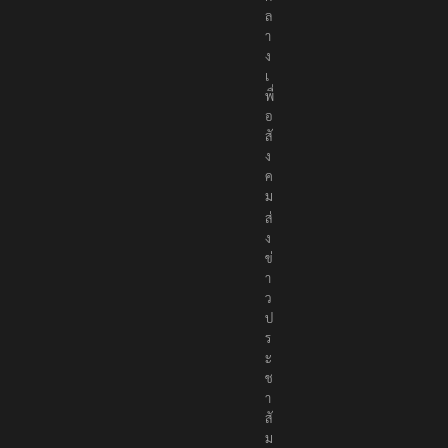
ล
า
ง
เ
พื่
อ
สั
ง
ค
ม
ส่
ง
ข่
า
ว
ป
ร
ะ
ช
า
สั
ม