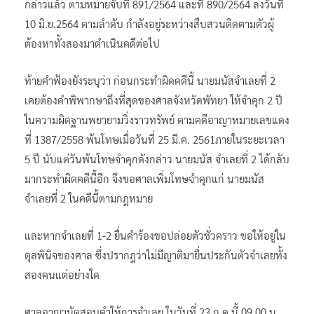
กล่าวแล้ว ตามหมายจับที่ 891/2564 และที่ 890/2564 ลงวันที่
10 มิ.ย.2564 ตามลำดับ กำลังอยู่ระหว่างสืบสวนติดตามตัวผู้
ต้องหาทั้งสองมาดำเนินคดีต่อไป
ท้ายคำฟ้องยังระบุว่า ก่อนกระทำผิดคดีนี้ นายมนัสจำเลยที่ 2
เคยต้องคำพิพากษาถึงที่สุดของศาลจังหวัดพัทยา ให้จำคุก 2 ปี
ในความผิดฐานพยายามวิ่งราวทรัพย์ ตามคดีอาญาหมายเลขแดง
ที่ 1387/2558 พ้นโทษเมื่อวันที่ 25 มี.ค. 2561ภายในระยะเวลา
5 ปี นับแต่วันพ้นโทษจำคุกดังกล่าว นายมนัส จำเลยที่ 2 ได้กลับ
มากระทำผิดคดีนี้อีก จึงขอศาลเพิ่มโทษจำคุกแก่ นายมนัส
จำเลยที่ 2 ในคดีนี้ตามกฎหมาย
และหากจำเลยที่ 1-2 ยื่นคำร้องขอปล่อยตัวชั่วคราว ขอให้อยู่ใน
ดุลพินิจของศาล ซึ่งปรากฎว่าไม่มีญาติมายื่นประกันตัวจำเลยทั้ง
สองคนแต่อย่างใด
ศาลอาญานัดสอบคำให้การจำเลย ในวันที่ 23 ก.ค.นี้ 09.00 น.