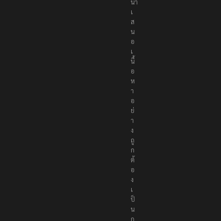
นำ
เ
ส
น
อ
เ
นื้
อ
ห
า
อ
ย่
า
ง
ถู
ก
ต้
อ
ง
เ
ป็
น
ก