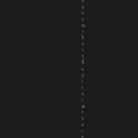
ง
บ
ร
ร
ณ
า
ธิ
ก
า
ร
ที่
e
d
i
t
o
r
@
t
h
e
r
e