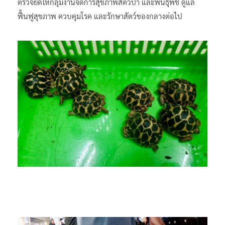
ตรวจยึดให้กลุ่มงานจัดการสุขภาพสัตว์ป่า และพันธุ์พืช ดูแล
ฟื้นฟูสุขภาพ ควบคุมโรค และรักษาสัตว์ของกลางต่อไป