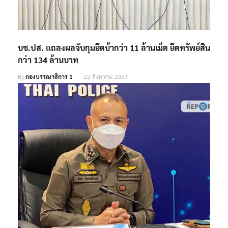
บช.ปส. แถลงผลจับกุมยึดบ้ากว่า 11 ล้านเม็ด ยึดทรัพย์สิน
กว่า 134 ล้านบาท
By
กองบรรณาธิการ 1
22 สิงหาคม 2024