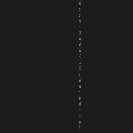
ป
ร
ะ
ช
า
สั
ม
พั
น
ธ์
แ
จ้
ง
ห
ม
า
ย
ข่
า
ว
ห
รื