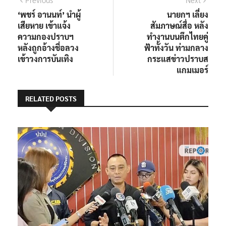
แนะแนว
post:
post:
‘พชร์ อานนท์’ นำผู้
นายกฯ เลี่ยง
เรื่อง
เสียหาย เข้าแจ้ง
สัมภาษณ์สื่อ หลัง
ความกองปราบฯ
ทำงานบนตึกไทยคู่
หลังถูกอ้างชื่อลวง
ฟ้าทั้งวัน ท่ามกลาง
เข้าวงการบันเทิง
กระแสข่าวปราบส
แกมเมอร์
RELATED POSTS