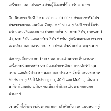
เตรียมออกนอกประเทศ ด้านผู้ต้องหาให้การรับสารภาพ
สืบเนื่องจาก วันที่ 7 ต.ค. 68 เวลา 01.00 น. ด่านตรวจสัตว์ป่า
ท่าอากาศยานดอนเมือง จับกุม Mr.Chiu อายุ 54 ปี ชาวไต้หวัน
พร้อมตรวจยึดของกลาง ประกอบด้วย นางอาย 2 ตัว, กระรอก 1
ตัว, นาก 3 ตัว และเต่าจักร 2 ตัว ซึ่งพันอยู่บริเวณกางเกงช่วงขา
ส่งพนักงานสอบสวน กก.1 บก.ปทส. ดำเนินคดีตามกฎหมาย
ต่อมาชุดสืบสวน กก.1 บก.ปทส. และด่านตรวจ สืบสวนพบ
เครือข่ายร่วมกระทำความผิดจะทำการลักลอบขนสัตว์ป่าคุม
ครอง และสัตว์ป่าควบคุมออกนอกประเทศ จึงเข้าตรวจสอบพบ
Mr.Hsu อายุ 53 ปี Mr.Hong อายุ 40 ปี และ Mr.Yang เดินทาง
มายังบริเวณสนามบินดอนเมือง กำลังจะเดินทางออกนอก
ประเทศ
เจ้าหน้าที่เข้าตรวจค้นพบของกลางดังพันด้วยเทปแน่นหนาอยู่