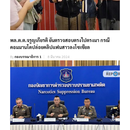
พล.ต.ต.จรูญเกียรติ ยันตรวจสอบตรงไปตรงมา กรณี
คอมมานโดปล่อยคลิปแฟนสาวลงโซเชียล
By
กองบรรณาธิการ 1
8 มีนาคม 2024