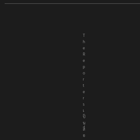
T
h
e
R
e
p
o
r
t
e
r
s
เ
ป็
น
สื่
อ