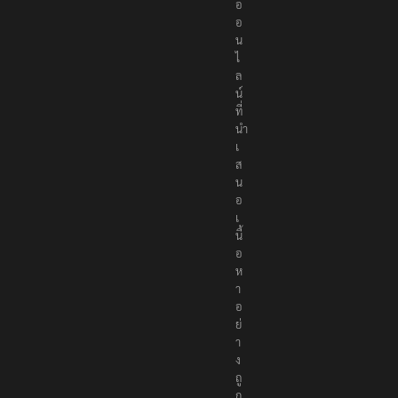
อ
อ
น
ไ
ล
น์
ที่
นำ
เ
ส
น
อ
เ
นื้
อ
ห
า
อ
ย่
า
ง
ถู
ก