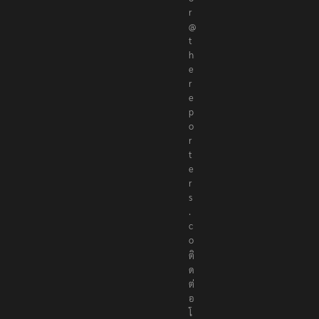
r
@
t
h
e
r
e
p
o
r
t
e
r
s
.
c
o
ติ
ด
ต่
อ
โ