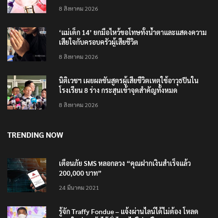
4 แบรนด์ใหม่บุกตลาดไทย
8 สิงหาคม 2026
‘แม่เด็ก 14’ ยกมือไหว้ขอโทษทั้งน้ำตาและแสดงความ
เสียใจกับครอบครัวผู้เสียชีวิต
8 สิงหาคม 2026
นิติเวชฯ เผยผลชันสูตรผู้เสียชีวิตเหตุใช้อาวุธปืนใน
โรงเรียน 8 ร่าง กระสุนเข้าจุดสำคัญทั้งหมด
8 สิงหาคม 2026
TRENDING NOW
เตือนภัย SMS หลอกลวง “คุณฝากเงินสำเร็จแล้ว
200,000 บาท”
24 มีนาคม 2021
รู้จัก Traffy Fondue – แจ้งผ่านไลน์ได้ไม่ต้อง โหลด