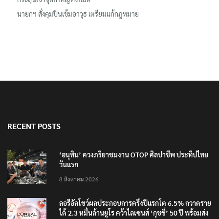
นายกฯ สั่งคุมปืนเข้มอาวุธ เตรียมแก้กฎหมาย
RECENT POSTS
‘อนุทิน’ ควงภริยาชมงาน OTOP ศิลปาชีพ ประทีปไทย
วันแรก
8 สิงหาคม 2026
ลอรีอัลโชว์ผลประกอบการครึ่งปีแรกโต 6.5% กวาดราย
ได้ 2.3 หมื่นล้านยูโร คว้าไลเซนส์ ‘กุชชี่’ 50 ปี พร้อมส่ง