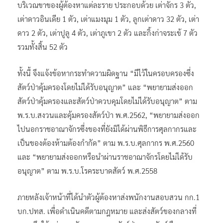
บริเวณขาของผู้ต้องหาแต่ละราย ประกอบด้วย เต่าจักร 3 ตัว,
เต่าดาวอินเดีย 1 ตัว, เต่าแมงมุม 1 ตัว, ลูกเต่าดาว 32 ตัว, เต่า
ดาว 2 ตัว, เต่าปูลู 4 ตัว, เต่าภูเขา 2 ตัว และกิ้งก่าจระเข้ 7 ตัว
รวมทั้งสิ้น 52 ตัว
ทั้งนี้ จึงแจ้งข้อหากระทำความผิดฐาน “มีไว้ในครอบครองซึ่ง
สัตว์ป่าคุ้มครองโดยไม่ได้รับอนุญาต” และ “พยายามส่งออก
สัตว์ป่าคุ้มครองและสัตว์ป่าควบคุมโดยไม่ได้รับอนุญาต” ตาม
พ.ร.บ.สงวนและคุ้มครองสัตว์ป่า พ.ศ.2562, “พยายามส่งออก
ไปนอกราชอาณาจักรซึ่งของที่ยังมิได้ผ่านพิธีการศุลกากรและ
เป็นของต้องห้ามต้องกำกัด” ตาม พ.ร.บ.ศุลกากร พ.ศ.2560
และ “พยายามส่งออกหรือนำผ่านราชอาณาจักรโดยไม่ได้รับ
อนุญาต” ตาม พ.ร.บ.โรคระบาดสัตว์ พ.ศ.2558
ภายหลังเจ้าหน้าที่ได้นำตัวผู้ต้องหาส่งพนักงานสอบสวน กก.1
บก.ปทส. เพื่อดำเนินคดีตามกฎหมาย และส่งสัตว์ของกลางที่