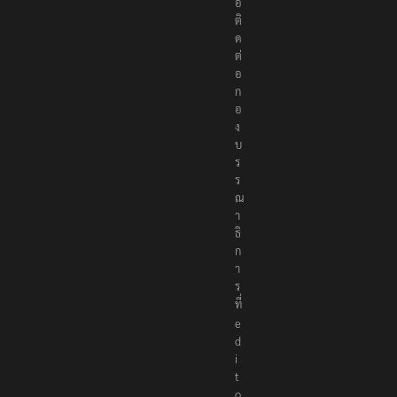
อ
ติ
ด
ต่
อ
ก
อ
ง
บ
ร
ร
ณ
า
ธิ
ก
า
ร
ที่
e
d
i
t
o