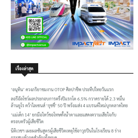
เรื่องล่าสุด
‘อนุทิน’ ควงภริยาชมงาน OTOP ศิลปาชีพ ประทีปไทยวันแรก
ลอรีอัลโชว์ผลประกอบการครึ่งปีแรกโต 6.5% กวาดรายได้ 2.3 หมื่น
ล้านยูโร คว้าไลเซนส์ ‘กุชชี่’ 50 ปี พร้อมส่ง 4 แบรนด์ใหม่บุกตลาดไทย
‘แม่เด็ก 14’ ยกมือไหว้ขอโทษทั้งน้ำตาและแสดงความเสียใจกับ
ครอบครัวผู้เสียชีวิต
นิติเวชฯ เผยผลชันสูตรผู้เสียชีวิตเหตุใช้อาวุธปืนในโรงเรียน 8 ร่าง
กระสุนเข้าจุดสำคัญทั้งหมด