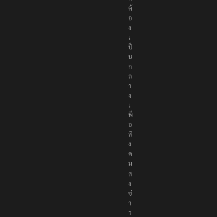
ต้
อ
ง
เ
ป็
น
ก
ล
า
ง
เ
พื่
อ
สั
ง
ค
ม
ส่
ง
ข่
า
ว