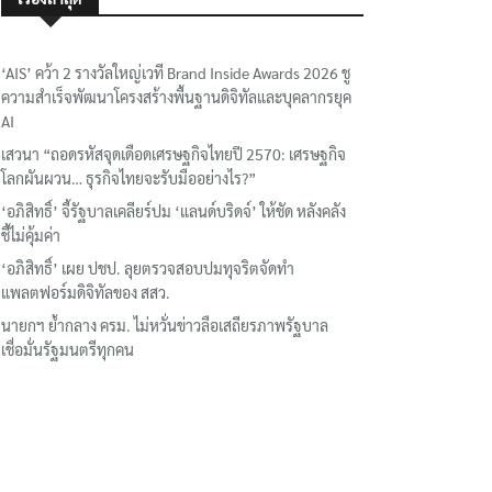
‘AIS’ คว้า 2 รางวัลใหญ่เวที Brand Inside Awards 2026 ชู
ความสำเร็จพัฒนาโครงสร้างพื้นฐานดิจิทัลและบุคลากรยุค
AI
เสวนา “ถอดรหัสจุดเดือดเศรษฐกิจไทยปี 2570: เศรษฐกิจ
โลกผันผวน… ธุรกิจไทยจะรับมืออย่างไร?”
‘อภิสิทธิ์’ จี้รัฐบาลเคลียร์ปม ‘แลนด์บริดจ์’ ให้ชัด หลังคลัง
ชี้ไม่คุ้มค่า
‘อภิสิทธิ์’ เผย ปชป. ลุยตรวจสอบปมทุจริตจัดทำ
แพลตฟอร์มดิจิทัลของ สสว.
นายกฯ ย้ำกลาง ครม. ไม่หวั่นข่าวลือเสถียรภาพรัฐบาล
เชื่อมั่นรัฐมนตรีทุกคน