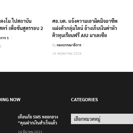
งแตงโม ไปสถาบัน
ศอ.บต. แจ้งความเอาผิดมิจฉาชีพ
สตร์ เพื่อชันสูตรรอบ 2
แฝงตัวกลุ่มไลน์ อ้างเก็บเงินค่าหัว
คิวทุนเรียนฟรี AIU มาเลเซีย
การ 1
By
กองบรรณาธิการ
2
16 พฤษภาคม 2026
DING NOW
CATEGORIES
เตือนภัย SMS หลอกลวง
Categories
“คุณฝากเงินสำเร็จแล้ว
200,000 บาท”
24 มีนาคม 2021