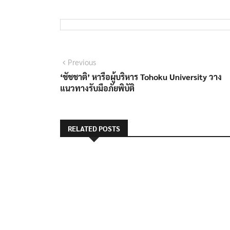
แนะแนว
Previous
Previous
post:
‘ชัชชาติ’ หารือผู้บริหาร Tohoku University วาง
เรื่อง
แนวทางรับมือภัยพิบัติ
RELATED POSTS