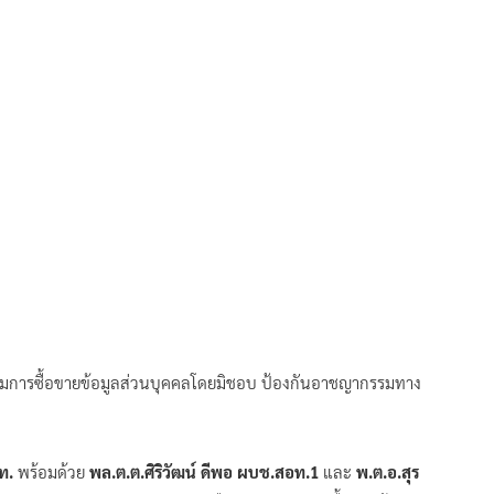
รามการซื้อขายข้อมูลส่วนบุคคลโดยมิชอบ ป้องกันอาชญากรรมทาง
อท.
พร้อมด้วย
พล.ต.ต.ศิริวัฒน์ ดีพอ ผบช.สอท.1
และ
พ.ต.อ.สุร