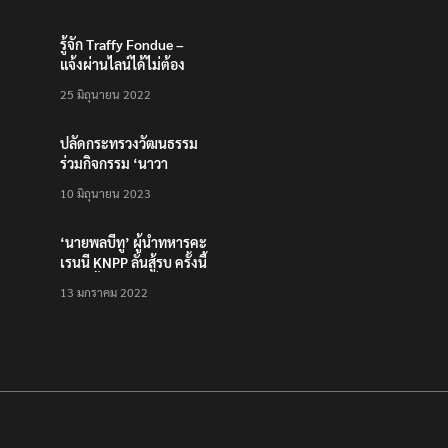
รู้จัก Traffy Fondue –
แจ้งผ่านไลน์ได้ไม่ต้อง
โหลดแอพใหม่ – แจ้งได้
25 มิถุนายน 2022
ทั่วไทย ไม่ใช่แค่ในกรุง
ปลัดกระทรวงวัฒนธรรม
ร่วมกิจกรรม ‘นาวา
ภิกขาจาร’ แต่งชุดไทย
10 มิถุนายน 2023
ตักบาตรทางน้ำ
‘นายพลบีทู’ ผู้นำทหารคะ
เรนนี KNPP ลั่นสู้รบ ครั้งนี้
เป็นครั้งสุดท้าย ที่
13 มกราคม 2022
ประชาชนต้องชนะ