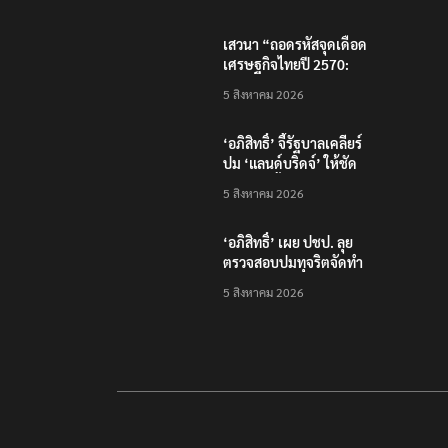
โครงสร้างพื้นฐานดิจิทัล
และบุคลากรยุค AI
เสวนา “ถอดรหัสจุดเดือด
เศรษฐกิจไทยปี 2570:
เศรษฐกิจโลกผันผวน…
5 สิงหาคม 2026
ธุรกิจไทยจะรับมือ
อย่างไร?”
‘อภิสิทธิ์’ จี้รัฐบาลเคลียร์
ปม ‘แลนด์บริดจ์’ ให้ชัด
หลังคลังชี้ไม่คุ้มค่า
5 สิงหาคม 2026
‘อภิสิทธิ์’ เผย ปชป. ลุย
ตรวจสอบปมทุจริตจัดทำ
แพลตฟอร์มดิจิทัลของ
5 สิงหาคม 2026
สสว.