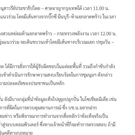
อนุสาวรีย์ประชาธิปไตย – ศาลอาญากรุงเทพใต้ เวลา 11.00 น.
แนวร่วม โดยมีเส้นทางจากบิ๊กซี มีนบุรี–ห้าแยกลาดพร้าว ในเวลา
้นทางสวนหย่อมห้าแยกลาดพร้าว – กระทรวงพลังงาน เวลา 12.00 น.
ละกลุ่มแนวร่วม จะเดินขบวนเท้าโดยมีเส้นทางบริเวณแยก ปทุมวัน –
 ได้มีการสั่งการให้ผู้รับผิดชอบในแต่ละพื้นที่ รวมถึงกำชับกำลัง
่อเข้าดำเนินการรักษาความสงบเรียบร้อยในการชุมนุมฯ ดังกล่าว
ึงความปลอดภัยของประชาชนเป็นหลัก
ยังมีบางกลุ่มที่นำข้อมูลเท็จไปยุยุงปลุกปั่น ในโซเชียลมิเดีย เช่น
ตราการที่ผิดในการควบคุมสถานการณ์ ซึ่ง บช.น.อยากฝาก
มข่าว หรือพิจารณาการทำงานจากสื่อหลักว่าข้อเท็จจริงเป็น
ข้าสู่ระบบคอมพิวเตอร์ ซึ่งทางเจ้าหน้าที่ก็จะทำการตรวจสอบ ถ้ามี
ำเนินคดีทางกฎหมาย