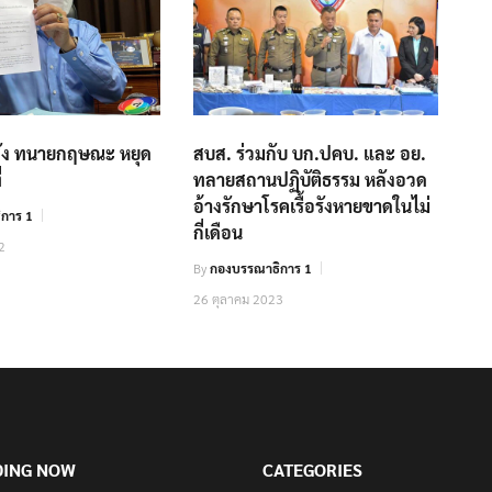
ั่ง ทนายกฤษณะ หยุด
สบส. ร่วมกับ บก.ปคบ. และ อย.
่
ทลายสถานปฏิบัติธรรม หลังอวด
อ้างรักษาโรคเรื้อรังหายขาดในไม่
การ 1
กี่เดือน
2
By
กองบรรณาธิการ 1
26 ตุลาคม 2023
DING NOW
CATEGORIES