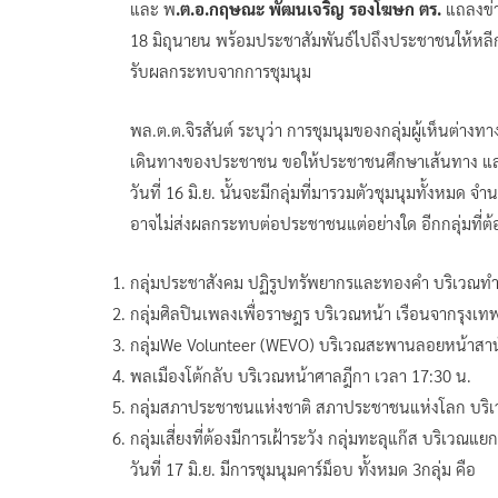
และ พ
.ต.อ.กฤษณะ พัฒนเจริญ รองโฆษก ตร.
แถลงข่าว
18 มิถุนายน พร้อมประชาสัมพันธ์ไปถึงประชาชนให้หลีกเล
รับผลกระทบจากการชุมนุม
พล.ต.ต.จิรสันต์ ระบุว่า การชุมนุมของกลุ่มผู้เห็นต่างท
เดินทางของประชาชน ขอให้ประชาชนศึกษาเส้นทาง และหลี
วันที่ 16 มิ.ย. นั้นจะมีกลุ่มที่มารวมตัวชุมนุมทั้งหมด จำน
อาจไม่ส่งผลกระทบต่อประชาชนแต่อย่างใด อีกกลุ่มที่ต้อ
กลุ่มประชาสังคม ปฏิรูปทรัพยากรและทองคำ บริเวณทำ
กลุ่มศิลปินเพลงเพื่อราษฎร บริเวณหน้า เรือนจากรุงเท
กลุ่มWe Volunteer (WEVO) บริเวณสะพานลอยหน้าสานั
พลเมืองโต้กลับ บริเวณหน้าศาลฎีกา เวลา 17:30 น.
กลุ่มสภาประชาชนแห่งชาติ สภาประชาชนแห่งโลก บริเ
กลุ่มเสี่ยงที่ต้องมีการเฝ้าระวัง กลุ่มทะลุแก๊ส บริเวณ
วันที่ 17 มิ.ย. มีการชุมนุมคาร์ม็อบ ทั้งหมด 3กลุ่ม คือ