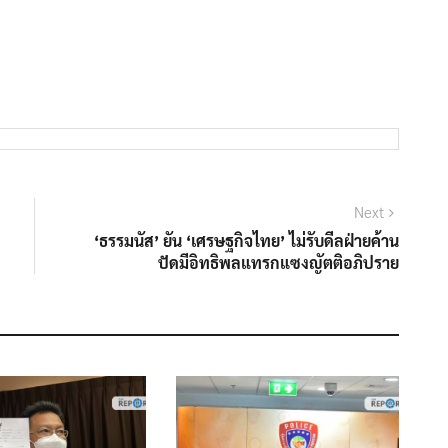
Next
Next
post:
‘ธรรมนัส’ ยัน ‘เศรษฐกิจไทย’ ไม่รับดีลฝ่ายค้าน
ปัดมีอิทธิพลแทรกแซงญัตติอภิปราย