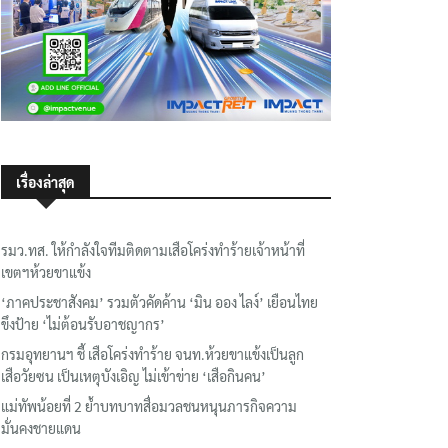
เรื่องล่าสุด
รมว.ทส. ให้กำลังใจทีมติดตามเสือโคร่งทำร้ายเจ้าหน้าที่
เขตฯห้วยขาแข้ง
‘ภาคประชาสังคม’ รวมตัวคัดค้าน ‘มิน ออง ไลง์’ เยือนไทย
ขึงป้าย ‘ไม่ต้อนรับอาชญากร’
กรมอุทยานฯ ชี้ เสือโคร่งทำร้าย จนท.ห้วยขาแข้งเป็นลูก
เสือวัยซน เป็นเหตุบังเอิญ ไม่เข้าข่าย ‘เสือกินคน’
แม่ทัพน้อยที่ 2 ย้ำบทบาทสื่อมวลชนหนุนภารกิจความ
มั่นคงชายแดน