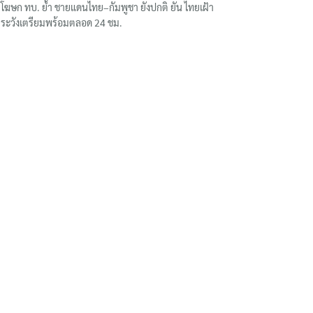
โฆษก ทบ. ย้ำ ชายแดนไทย–กัมพูชา ยังปกติ ยัน ไทยเฝ้า
ระวังเตรียมพร้อมตลอด 24 ชม.