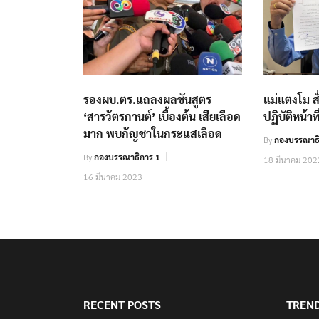
รองผบ.ตร.แถลงผลชันสูตร
แม่แตงโม ส
‘สารวัตรกานต์’ เบื้องต้น เสียเลือด
ปฏิบัติหน้าที
มาก พบกัญชาในกระแสเลือด
By
กองบรรณาธิ
By
กองบรรณาธิการ 1
18 มีนาคม 202
16 มีนาคม 2023
RECENT POSTS
TREN