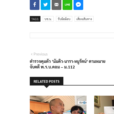
TAGS:
บช.น.
รับมือม็อบ
เสี่ยงเส้นทาง
แนะแนว
Previous
Previous
post:
ตำรวจคุมตัว ‘มัมดิว-นารา-หนูรัตน์’ ตามหมาย
เรื่อง
จับคดี พ.ร.บ.คอม – ม.112
RELATED POSTS