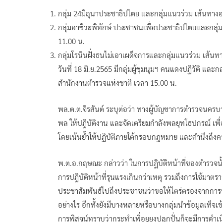
กลุ่ม 24มิถุนาประชาธิปไตย และกลุ่มแนวร่วม เส้นทาง
กลุ่มอาชีวะพิทักษ์ ประชาชนเพื่อประชาธิปไตยและกลุ่ม
11.00 น.
กลุ่มโรนินฝั่งธนไม่เอาเผด็จการและกลุ่มแนวร่วม เส
วันที่ 18 มิ.ย.2565 มีกลุ่มผู้ชุมนุมฯ คนแดงปฏิวัติ แ
สำนักงานตำรวจแห่งชาติ เวลา 15.00 น.
พล.ต.ต.จิรสันต์ ระบุต่อว่า ทางผู้บัญชาการตำรวจนครบาล
พล ให้ปฎิบัติงาน และจัดเตรียมกำลังพลยุทโธปกรณ์ เพื
โดยเน้นย้ำให้ปฏิบัติภายใต้กรอบกฎหมาย และคำนึงถ
พ.ต.อ.กฤษณะ กล่าวว่า ในการปฎิบัติหน้าที่ของตำรวจนั้น 
การปฎิบัติหน้าที่รุนแรงเกินกว่าเหตุ รวมถึงการใช้มา
ประชาสัมพันธ์ไปถึงประชาชนว่าขอให้ไตร่ตรองจากการช
อย่างไร อีกทั้งยังมีบางหลายหรือบางกลุ่มนำข้อมูลเท็จเ
การพิสูจน์ทราบว่ากระทำเพื่อยุยงปลุกปั่นก็จะมีการด