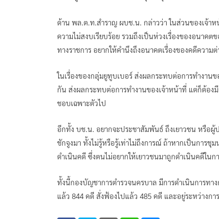
ด้าน พล.ต.ท.สำราญ ผบช.น. กล่าวว่า ในส่วนของเจ้าหน้า
ความไม่สงบเรียบร้อย รวมถึงเป็นห่วงเรื่องของอนาคตข
ทางราชการ อยากให้คำนึงถึงอนาคตเรื่องของคดีความต่า
ในเรื่องของกลุ่มยูทูบเบอร์ ส่งผลกระทบต่อการทำงานของ
กัน ส่งผลกระทบต่อการทำงานของเจ้าหน้าที่ แต่ก็ต้อง
ชอบเฉพาะตัวไป
อีกทั้ง บช.น. อยากจะประชาสัมพันธ์ ถึงเยาวชน หรือผ
ชักจูงมา ทั้งไม่รู้หรือรู้เท่าไม่ถึงการณ์ ถ้าหากเป็นกา
ดำเนินคดี ซึ่งตนไม่อยากให้เยาวชนมาถูกดำเนินคดีในก
ทั้งนี้กองบัญชาการตำรวจนครบาล มีการดำเนินการทางก
แล้ว 844 คดี สั่งฟ้องไปแล้ว 485 คดี และอยู่ระหว่าง