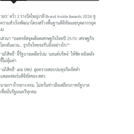
‘AIS’ คว้า 2 รางวัลใหญ่เวที Brand Inside Awards 2026 ชู
ความสำเร็จพัฒนาโครงสร้างพื้นฐานดิจิทัลและบุคลากรยุค
AI
เสวนา “ถอดรหัสจุดเดือดเศรษฐกิจไทยปี 2570: เศรษฐกิจ
โลกผันผวน… ธุรกิจไทยจะรับมืออย่างไร?”
‘อภิสิทธิ์’ จี้รัฐบาลเคลียร์ปม ‘แลนด์บริดจ์’ ให้ชัด หลังคลัง
ชี้ไม่คุ้มค่า
‘อภิสิทธิ์’ เผย ปชป. ลุยตรวจสอบปมทุจริตจัดทำ
แพลตฟอร์มดิจิทัลของ สสว.
นายกฯ ย้ำกลาง ครม. ไม่หวั่นข่าวลือเสถียรภาพรัฐบาล
เชื่อมั่นรัฐมนตรีทุกคน