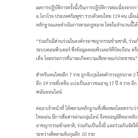
ผลการปฏิบัติการครั้งนี้เป็นการปฏิบัติการต่อเนื่องจ
อ.โอวโรจ ประเทศกัมพูชา รวบตัวคนไทย 119 คน เมื่อเ
หลักฐานและดำเนินการตามกฎหมาย โดยในจำนวนนี้ได้จ
“ร่วมกันมีส่วนร่วมในองค์กรอาชญากรรมข้ามชาติ, ร่วมกัน
ระบบคอมพิวเตอร์ ซึ่งข้อมูลคอมพิวเตอร์ที่บิดเบือน หร
เท็จ โดยประการที่น่าจะเกิดความเสียหายแก่ประชาชน”
สำหรับคนไทยอีก 7 ราย ถูกจับกุมโดยตำรวจภูธรภาค 2 ไป
อีก 19 รายที่เหลือ แบ่งเป็นเยาวชนอายุ 17 ปี 4 ราย อี
พนันออนไลน์
ต่อมาเจ้าหน้าที่ ได้พยานหลักฐานที่เพียงพอโดยทราบว่าค
ไทยเล่น มีการสื่อสารผ่านกลุ่มไลน์ จึงขออนุมัติหมายจั
อาชญากรรมข้ามชาติ, ร่วมกันเป็นอั้งยี่ และร่วมกันจัดใ
ระหว่างติดตามจับกุมอีก 10 ราย