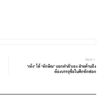
Next
Next
post:
‘เท้ง’ โต้ ‘ทักษิณ’ บอกทำตัวเอง ฝ่ายค้านถึง
ต้องบรรจุชื่อในศึกซักฟอก