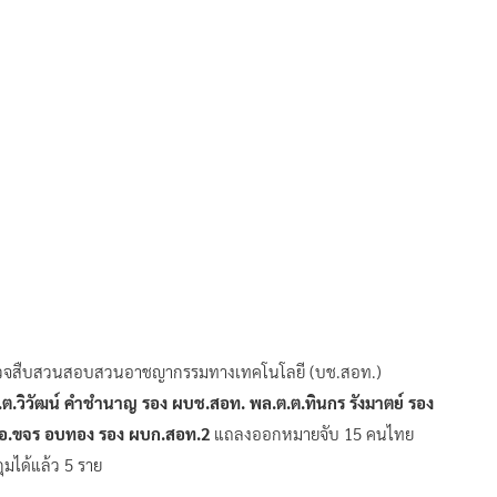
ารตำรวจสืบสวนสอบสวนอาชญากรรมทางเทคโนโลยี (บช.สอท.)
ต.วิวัฒน์ คำชำนาญ รอง ผบช.สอท. พล.ต.ต.ทินกร รังมาตย์ รอง
ต.อ.ขจร อบทอง รอง ผบก.สอท.2
แถลงออกหมายจับ 15 คนไทย
มได้แล้ว 5 ราย