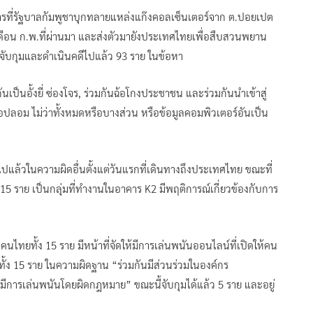
ากการที่รัฐบาลกัมพูชาบุกทลายแหล่งแก๊งคอลเซ็นเตอร์จาก ต.ปอยเปต
ดือน ก.พ.ที่ผ่านมา และส่งตัวมายังประเทศไทยเพื่อสืบสวนพยาน
ับกุมและดำเนินคดีไปแล้ว 93 ราย ในข้อหา
เป็นอั้งยี่ ซ่องโจร, ร่วมกันฉ้อโกงประชาชน และร่วมกันนำเข้าสู่
ือปลอม ไม่ว่าทั้งหมดหรือบางส่วน หรือข้อมูลคอมพิวเตอร์อันเป็น
แล้วในความผิดอื่นตั้งแต่วันแรกที่เดินทางถึงประเทศไทย ขณะที่
ก 15 ราย เป็นกลุ่มที่ทำงานในอาคาร K2 มีพฤติการณ์เกี่ยวข้องกับการ
นไทยทั้ง 15 ราย มีหน้าที่จัดให้มีการเล่นพนันออนไลน์ที่เปิดให้คน
บทั้ง 15 ราย ในความผิดฐาน “ร่วมกันมีส่วนร่วมในองค์กร
ห้มีการเล่นพนันโดยผิดกฎหมาย” ขณะนี้จับกุมได้แล้ว 5 ราย และอยู่