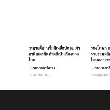
‘ทนายตั้ม’ หวั่นมีเหยื่อปลอมเข้า
รองโฆษก ตร
มาดิสเครดิตทำคดีเป็นเรื่องลวง
รวบรวมหลั
โลก
โฆษณาลาซ
By
กองบรรณาธิการ 1
By
กองบรรณาธิ
20 เมษายน 2022
11 พฤษภาคม 