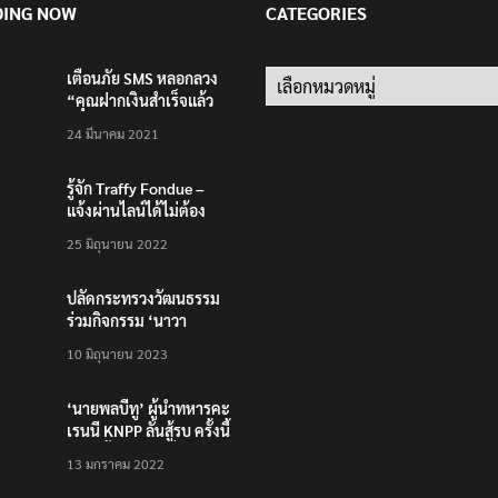
DING NOW
CATEGORIES
เตือนภัย SMS หลอกลวง
Categories
“คุณฝากเงินสำเร็จแล้ว
200,000 บาท”
24 มีนาคม 2021
รู้จัก Traffy Fondue –
แจ้งผ่านไลน์ได้ไม่ต้อง
โหลดแอพใหม่ – แจ้งได้
25 มิถุนายน 2022
ทั่วไทย ไม่ใช่แค่ในกรุง
ปลัดกระทรวงวัฒนธรรม
ร่วมกิจกรรม ‘นาวา
ภิกขาจาร’ แต่งชุดไทย
10 มิถุนายน 2023
ตักบาตรทางน้ำ
‘นายพลบีทู’ ผู้นำทหารคะ
เรนนี KNPP ลั่นสู้รบ ครั้งนี้
เป็นครั้งสุดท้าย ที่
13 มกราคม 2022
ประชาชนต้องชนะ