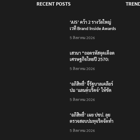
RECENT POSTS
TREN
‘AIS’ คว้า 2 รางวัลใหญ่
เวที Brand Inside Awards
2026 ชูความสำเร็จพัฒนา
5 สิงหาคม 2026
โครงสร้างพื้นฐานดิจิทัล
และบุคลากรยุค AI
เสวนา “ถอดรหัสจุดเดือด
เศรษฐกิจไทยปี 2570:
เศรษฐกิจโลกผันผวน…
5 สิงหาคม 2026
ธุรกิจไทยจะรับมือ
อย่างไร?”
‘อภิสิทธิ์’ จี้รัฐบาลเคลียร์
ปม ‘แลนด์บริดจ์’ ให้ชัด
หลังคลังชี้ไม่คุ้มค่า
5 สิงหาคม 2026
‘อภิสิทธิ์’ เผย ปชป. ลุย
ตรวจสอบปมทุจริตจัดทำ
แพลตฟอร์มดิจิทัลของ
5 สิงหาคม 2026
สสว.