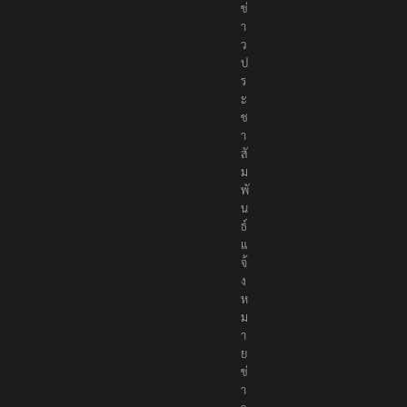
ข่
า
ว
ป
ร
ะ
ช
า
สั
ม
พั
น
ธ์
แ
จ้
ง
ห
ม
า
ย
ข่
า