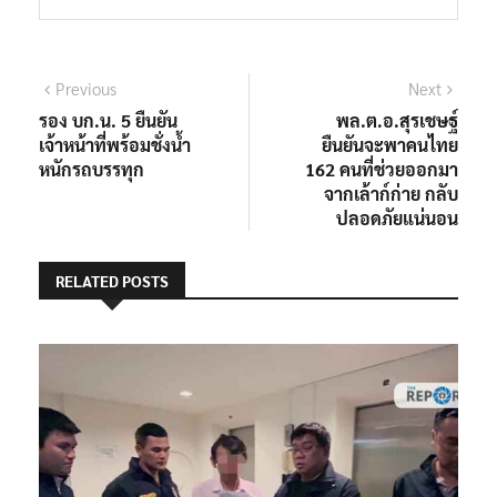
แนะแนว
Previous
Next
Previous
Next
post:
post:
รอง บก.น. 5 ยืนยัน
พล.ต.อ.สุรเชษฐ์
เรื่อง
เจ้าหน้าที่พร้อมชั่งน้ำ
ยืนยันจะพาคนไทย
หนักรถบรรทุก
162 คนที่ช่วยออกมา
จากเล้าก์ก่าย กลับ
ปลอดภัยแน่นอน
RELATED POSTS