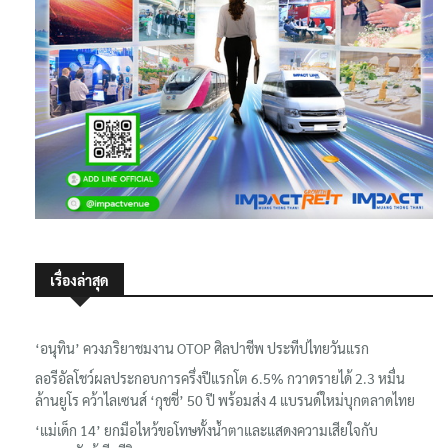
เรื่องล่าสุด
‘อนุทิน’ ควงภริยาชมงาน OTOP ศิลปาชีพ ประทีปไทยวันแรก
ลอรีอัลโชว์ผลประกอบการครึ่งปีแรกโต 6.5% กวาดรายได้ 2.3 หมื่น
ล้านยูโร คว้าไลเซนส์ ‘กุชชี่’ 50 ปี พร้อมส่ง 4 แบรนด์ใหม่บุกตลาดไทย
‘แม่เด็ก 14’ ยกมือไหว้ขอโทษทั้งน้ำตาและแสดงความเสียใจกับ