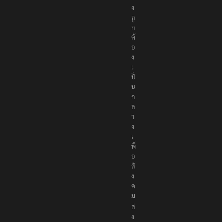
ง
ถู
ก
ต้
อ
ง
เ
ป็
น
ก
ล
า
ง
เ
พื่
อ
สั
ง
ค
ม
ส่
ง