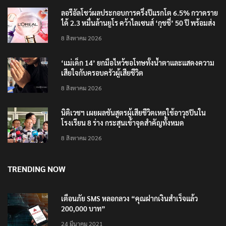
ลอรีอัลโชว์ผลประกอบการครึ่งปีแรกโต 6.5% กวาดราย
ได้ 2.3 หมื่นล้านยูโร คว้าไลเซนส์ ‘กุชชี่’ 50 ปี พร้อมส่ง
4 แบรนด์ใหม่บุกตลาดไทย
8 สิงหาคม 2026
‘แม่เด็ก 14’ ยกมือไหว้ขอโทษทั้งน้ำตาและแสดงความ
เสียใจกับครอบครัวผู้เสียชีวิต
8 สิงหาคม 2026
นิติเวชฯ เผยผลชันสูตรผู้เสียชีวิตเหตุใช้อาวุธปืนใน
โรงเรียน 8 ร่าง กระสุนเข้าจุดสำคัญทั้งหมด
8 สิงหาคม 2026
TRENDING NOW
เตือนภัย SMS หลอกลวง “คุณฝากเงินสำเร็จแล้ว
200,000 บาท”
24 มีนาคม 2021