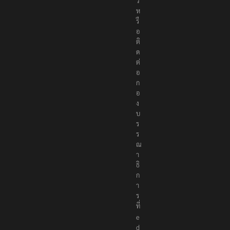
ว
ห
รื
อ
ติ
ด
ต่
อ
ก
อ
ง
บ
ร
ร
ณ
า
ธิ
ก
า
ร
ที่
e
d