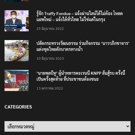
รู้จัก Traffy Fondue – แจ้งผ่านไลน์ได้ไม่ต้อง โหลด
แอพใหม่ – แจ้งได้ทั่วไทย ไม่ใช่แค่ในกรุง
25 มิถุนายน 2022
ปลัดกระทรวงวัฒนธรรม ร่วมกิจกรรม ‘นาวาภิกขาจาร’
แต่งชุดไทยตักบาตรทางน้ำ
10 มิถุนายน 2023
‘นายพลบีทู’ ผู้นำทหารคะเรนนี KNPP ลั่นสู้รบ ครั้งนี้
เป็นครั้งสุดท้าย ที่ประชาชนต้องชนะ
13 มกราคม 2022
CATEGORIES
Categories