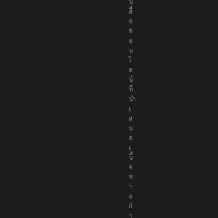
น
สื่
อ
อ
อ
น
ไ
ล
น์
ที่
นำ
เ
ส
น
อ
เ
นื้
อ
ห
า
อ
ย่
า