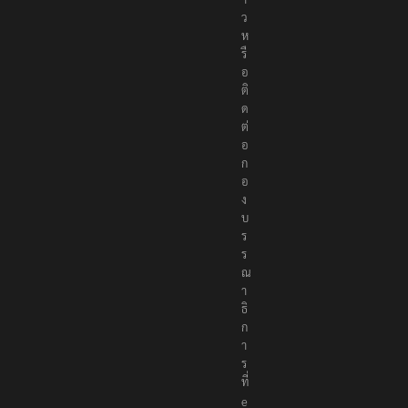
ย
ข่
า
ว
ห
รื
อ
ติ
ด
ต่
อ
ก
อ
ง
บ
ร
ร
ณ
า
ธิ
ก
า
ร