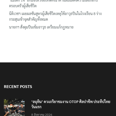
ล้านยูโร คว้าไลเซนส์ ‘กุชชี่’ 50 ปี พร้อมส่ง 4 แบรนด์ใหม่บุกตลาดไทย
‘แม่เด็ก 14’ ยกมือไหว้ขอโทษทั้งน้ำตาและแสดงความเสียใจกับ
ครอบครัวผู้เสียชีวิต
นิติเวชฯ เผยผลชันสูตรผู้เสียชีวิตเหตุใช้อาวุธปืนในโรงเรียน 8 ร่าง
กระสุนเข้าจุดสำคัญทั้งหมด
นายกฯ สั่งคุมปืนเข้มอาวุธ เตรียมแก้กฎหมาย
RECENT POSTS
‘อนุทิน’ ควงภริยาชมงาน OTOP ศิลปาชีพ ประทีปไทย