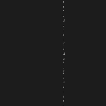
ม
ส่
ง
ข่
า
ว
ป
ร
ะ
ช
า
สั
ม
พั
น
ธ์
แ
จ้
ง
ห
ม
า