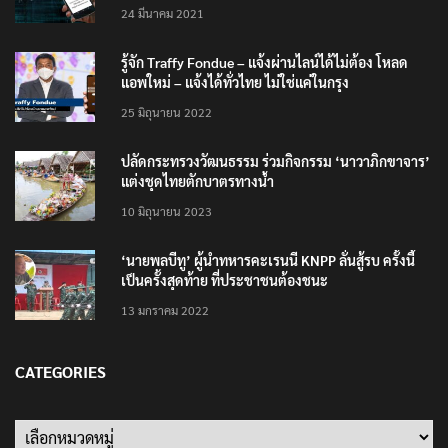
เตือนภัย SMS หลอกลวง “คุณฝากเงินสำเร็จแล้ว
200,000 บาท”
24 มีนาคม 2021
รู้จัก Traffy Fondue – แจ้งผ่านไลน์ได้ไม่ต้อง โหลด
แอพใหม่ – แจ้งได้ทั่วไทย ไม่ใช่แค่ในกรุง
25 มิถุนายน 2022
ปลัดกระทรวงวัฒนธรรม ร่วมกิจกรรม ‘นาวาภิกขาจาร’
แต่งชุดไทยตักบาตรทางน้ำ
10 มิถุนายน 2023
‘นายพลบีทู’ ผู้นำทหารคะเรนนี KNPP ลั่นสู้รบ ครั้งนี้
เป็นครั้งสุดท้าย ที่ประชาชนต้องชนะ
13 มกราคม 2022
CATEGORIES