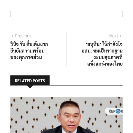
TAGS:
ตำรวจควบคุมฝูงชน
นักเรียนตีกัน
ผบช.น.
แนะแนว
Previous
Next
Previous
Next
post:
post:
วินิจ รับ ตื่นเต้นมาก
‘อนุทิน’ ให้กำลังใจ
เรื่อง
ยืนยันความพร้อม
อสม. ชมเป็นรากฐาน
ของทุกภาคส่วน
ระบบสุขภาพที่
แข็งแกร่งของไทย
RELATED POSTS