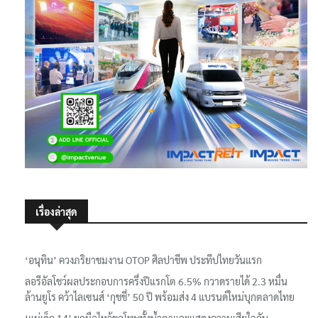
เรื่องล่าสุด
‘อนุทิน’ ควงภริยาชมงาน OTOP ศิลปาชีพ ประทีปไทยวันแรก
ลอรีอัลโชว์ผลประกอบการครึ่งปีแรกโต 6.5% กวาดรายได้ 2.3 หมื่น