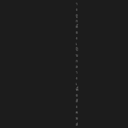
อ
ย่
า
ง
ถู
ก
ต้
อ
ง
เ
ป็
น
ก
ล
า
ง
เ
พื่
อ
สั
ง
ค