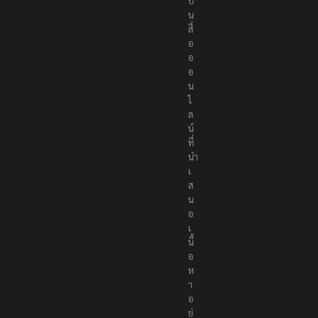
s
เ
ป็
น
สื่
อ
อ
อ
น
ไ
ล
น์
ที่
นำ
เ
ส
น
อ
เ
นื้
อ
ห
า