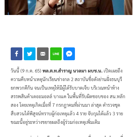
วันนี้ (9 ก.ค. 65)
พล.ต.ท.สำราญ นวลมา ผบช.น.
เปิดเผยถึง
ความคืบหน้าเหตุนักเรียนช่างกล 2 สถาบันชื่อดังย่านฝั่งธนบุรี
ยกพวกตีกัน จนเป็นเหตุให้มีผู้ได้รับบาดเจ็บ บริเวณหน้าห้าง
สรรพสินค้าเดอะมอลล์ บางแค ในพื้นที่รับผิดชอบของ สน.หลัก
สอง โดยเหตุเกิดเมื่อที่ 7 กรกฎาคมที่ผ่านมา ล่าสุด ตำรวจชุด
สืบสวนได้พิสูจน์ทราบผู้ก่อเหตุแล้ว 4 ราย จับกุมได้แล้ว 3 ราย
ขณะนี้อยู่ระหว่างขยายผลถึงผู้ร่วมก่อเหตุเพิ่มเติม