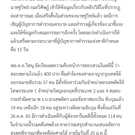
นายชูวิทย์ กมลวิศิษฎ์ เข้าให้ข้อมูลเกี่ยวกับคลิปวิดีโอที่ปรากฏ
ต่อสาธารณะ เมื่อเสร็จสิ้นในส่วนของนายชูวิทย์แล้ว จะมีการ
เชิญผู้บัญชาการตำรวจนครบาล และตำรวจผู้เกี่ยวข้อง มาชี้แจง
และให้ข้อมูลกับคณะกรรมการอีกครั้ง โดยจะเร่งดำเนินการให้
แล้วเสร็จตามกรอบเวลาที่ผู้บัญชาการตำรวจแห่งชาติกำหนด
คือ 15 วัน
พล.ต.อ.วิสนุ ยังเปิดเผยความคืบหน้าการสอบสวนในคดีนี้ ว่า
สอบพยานไปแล้ว 400 ปาก ยื่นคำร้องขอศาลอาญากรุงเทพใต้
ออกหมายจับรวม 37 คน มีทั้งข้อหาร่วมกันจำหน่ายยาเสพติดให้
โทษประเภท 1 จำหน่ายวัตถุออกฤทธิ์ประเภท 2 และ 4 สมคบ
กระทำผิดตาม พ.ร.บ.ยาเสพติดฯ และข้อหาฟอกเงิน จับกุมแล้ว
19 คน เหลืออีก 18 คน อยู่ระหว่างติดตามจับกุม ซึ่งตั้งแต่วันที่
26 ต.ค. 65 มีการดำเนินคดีกับผู้ต้องหาในคดีนี้ทั้งหมด 114 คน
ในจำนวนนี้รวมคดีเสพด้วย คาดว่าจะสรุปสำนวนเสนออัยการ
สูงสุดพิจารณาฟ้องคดีต่อศาลได้ ภายในวันที่ 20 ม.ค.นี้