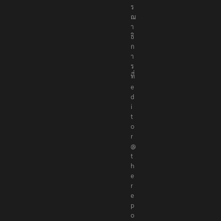
ร
ณ
า
ธิ
ก
า
ร
ที่
e
d
i
t
o
r
@
t
h
e
r
e
p
o