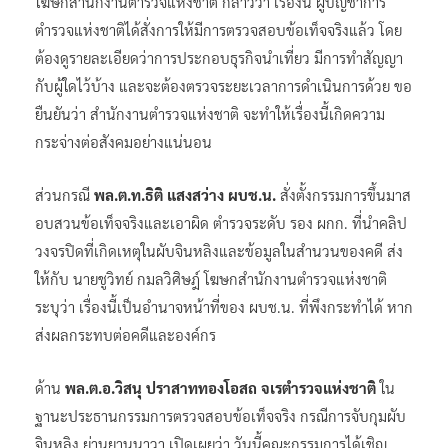
โฆษกสำนักงานตำรวจแห่งชาติ กล่าวว่า เรื่องนี้ ผู้บัญชาการ
ตำรวจแห่งชาติได้สั่งการให้มีการตรวจสอบข้อเท็จจริงแล้ว โดย
ต้องดูรายละเอียดว่าการประกอบธุรกิจนำเที่ยว มีการทำสัญญา
กับผู้ใดไว้บ้าง และจะต้องตรวจระยะเวลาการดำเนินการด้วย ขอ
ยืนยันว่า สำนักงานตำรวจแห่งชาติ จะทำให้เรื่องนี้เกิดความ
กระจ่างต่อสังคมอย่างแน่นอน
ส่วนกรณี
พล.ต.ท.ธิติ แสงสว่าง ผบช.น.
สั่งตั้งกรรมการขึ้นมาส
อบสวนข้อเท็จจริงและเอาผิด ตำรวจระดับ รอง ผกก. ที่นำคลิป
วงจรปิดที่เกิดเหตุในผับจินหลิงและข้อมูลในสำนวนของคดี ส่ง
ให้กับ นายชูวิทย์ กมลวิศิษฎ์ โฆษกสำนักงานตำรวจแห่งชาติ
ระบุว่า เรื่องนี้เป็นอำนาจหน้าที่ของ ผบช.น. ที่พึงกระทำได้ หาก
ส่งผลกระทบต่อคดีและองค์กร
ด้าน
พล.ต.อ.วิสนุ ปราสาททองโอสถ จเรตำรวจแห่งชาติ
ใน
ฐานะประธานกรรมการตรวจสอบข้อเท็จจริง กรณีการจับกุมผับ
จินหลิง ย่านยานนาวา เปิดเผยว่า วันนี้คณะกรรมการได้เชิญ