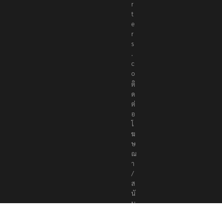
r
t
e
r
s
.
c
o
ติ
ด
ต่
อ
โ
ฆ
ษ
ณ
า
/
ส
นั
บ
ส