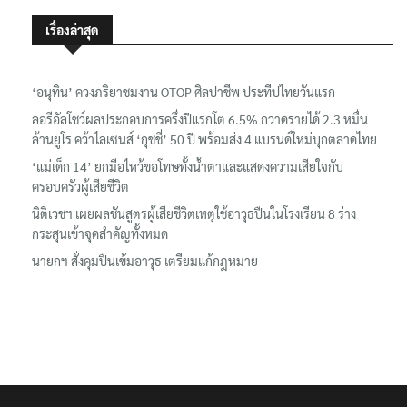
เรื่องล่าสุด
‘อนุทิน’ ควงภริยาชมงาน OTOP ศิลปาชีพ ประทีปไทยวันแรก
ลอรีอัลโชว์ผลประกอบการครึ่งปีแรกโต 6.5% กวาดรายได้ 2.3 หมื่น
ล้านยูโร คว้าไลเซนส์ ‘กุชชี่’ 50 ปี พร้อมส่ง 4 แบรนด์ใหม่บุกตลาดไทย
‘แม่เด็ก 14’ ยกมือไหว้ขอโทษทั้งน้ำตาและแสดงความเสียใจกับ
ครอบครัวผู้เสียชีวิต
นิติเวชฯ เผยผลชันสูตรผู้เสียชีวิตเหตุใช้อาวุธปืนในโรงเรียน 8 ร่าง
กระสุนเข้าจุดสำคัญทั้งหมด
นายกฯ สั่งคุมปืนเข้มอาวุธ เตรียมแก้กฎหมาย