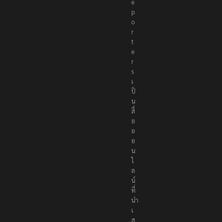
e
p
o
r
t
e
r
s
เ
ป็
น
สื่
อ
อ
อ
น
ไ
ล
น์
ที่
นำ
เ
ส