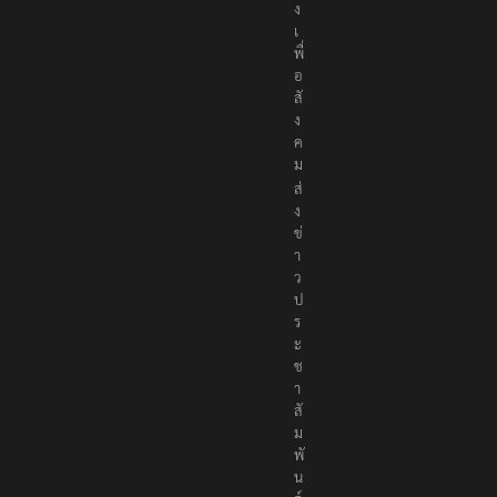
ง
เ
พื่
อ
สั
ง
ค
ม
ส่
ง
ข่
า
ว
ป
ร
ะ
ช
า
สั
ม
พั
น