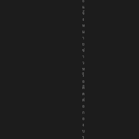
ธ์
แ
จ้
ง
ห
ม
า
ย
ข่
า
ว
ห
รื
อ
ติ
ด
ต่
อ
ก
อ
ง
บ
ร