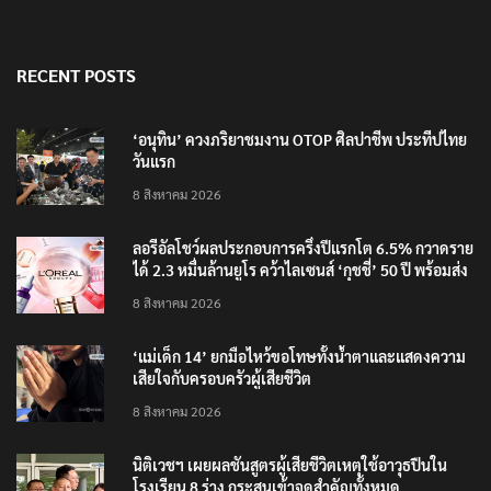
RECENT POSTS
‘อนุทิน’ ควงภริยาชมงาน OTOP ศิลปาชีพ ประทีปไทย
วันแรก
8 สิงหาคม 2026
ลอรีอัลโชว์ผลประกอบการครึ่งปีแรกโต 6.5% กวาดราย
ได้ 2.3 หมื่นล้านยูโร คว้าไลเซนส์ ‘กุชชี่’ 50 ปี พร้อมส่ง
4 แบรนด์ใหม่บุกตลาดไทย
8 สิงหาคม 2026
‘แม่เด็ก 14’ ยกมือไหว้ขอโทษทั้งน้ำตาและแสดงความ
เสียใจกับครอบครัวผู้เสียชีวิต
8 สิงหาคม 2026
นิติเวชฯ เผยผลชันสูตรผู้เสียชีวิตเหตุใช้อาวุธปืนใน
โรงเรียน 8 ร่าง กระสุนเข้าจุดสำคัญทั้งหมด