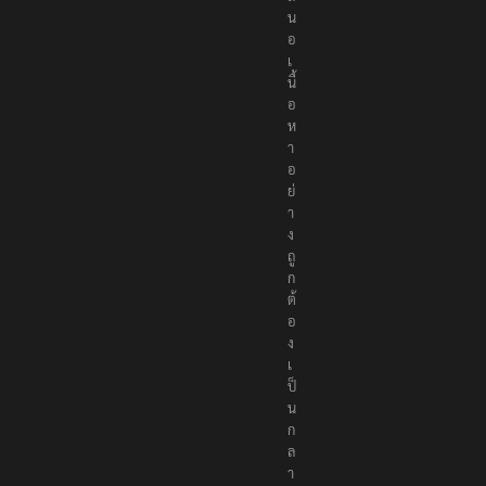
น
อ
เ
นื้
อ
ห
า
อ
ย่
า
ง
ถู
ก
ต้
อ
ง
เ
ป็
น
ก
ล
า