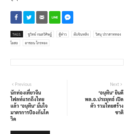
TAGS:
ชูวิทย์ กมลวิศิษฎ์
ตู้ห่าว
ผับจินหลิง
วิสนุ ปราสาททอง
โอสถ
อาชยน ไกรทอง
แนะแนว
Previous
Next
Previous
Next
post:
post:
นักท่องเที่ยวจีน
‘อนุทิน’ ยินดี
เรื่อง
ไฟลท์แรกถึงไทย
พล.อ.ประยุทธ์ เปิด
แล้ว ‘อนุทิน’ มั่นใจ
ตัว รวมไทยสร้าง
มาตรการป้องกันโค
ชาติ
วิด