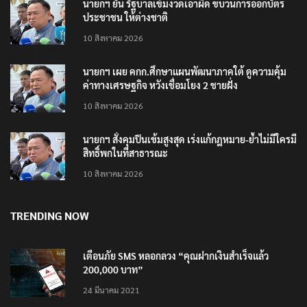
นายกฯ ยัน รัฐบาลเข้มงวดเอาผิด ขบวนการออกบัตร
ประชาชน ให้ต่างชาติ
10 สิงหาคม 2026
นายกฯ เผย คกก.ศึกษาแผนพัฒนาภาคใต้ ดูความคุ้ม
ค่าทางเศรษฐกิจ หวังเชื่อมโยง 2 ชายฝั่ง
10 สิงหาคม 2026
นายกฯ สั่งคุมปืนเข้มสูงสุด เร่งแก้กฎหมาย-ย้ำไม่มีใครมี
สิทธิ์พกในที่สาธารณะ
10 สิงหาคม 2026
TRENDING NOW
เตือนภัย SMS หลอกลวง “คุณฝากเงินสำเร็จแล้ว
200,000 บาท”
24 มีนาคม 2021