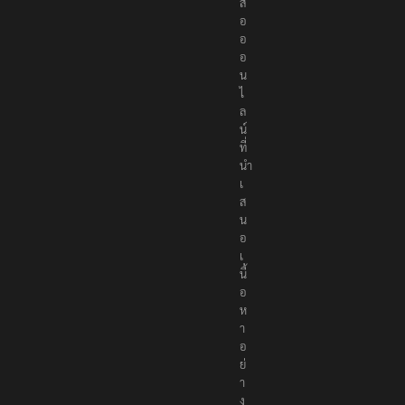
สื่
อ
อ
อ
น
ไ
ล
น์
ที่
นำ
เ
ส
น
อ
เ
นื้
อ
ห
า
อ
ย่
า
ง