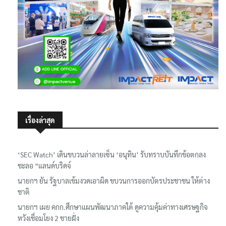
เรื่องล่าสุด
‘SEC Watch’ เดินขบวนล่าลายเซ็น ‘อนุทิน’ รับทราบบันทึกข้อตกลง
ชะลอ “แลนด์บริดจ์
นายกฯ ยัน รัฐบาลเข้มงวดเอาผิด ขบวนการออกบัตรประชาชน ให้ต่าง
ชาติ
นายกฯ เผย คกก.ศึกษาแผนพัฒนาภาคใต้ ดูความคุ้มค่าทางเศรษฐกิจ
หวังเชื่อมโยง 2 ชายฝั่ง