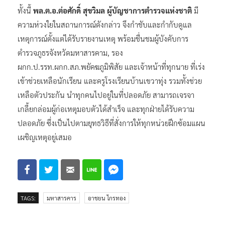
ทั้งนี้
พล.ต.อ.ต่อศักดิ์ สุขวิมล ผู้บัญชาการตำรวจแห่งชาติ
มี
ความห่วงใยในสถานการณ์ดังกล่าว จึงกำชับและกำกับดูแล
เหตุการณ์ตั้งแต่ได้รับรายงานเหตุ พร้อมชื่นชมผู้บังคับการ
ตำรวจภูธรจังหวัดมหาสารคาม, รอง
ผกก.ป.รรท.ผกก.สภ.พยัคฆภูมิพิสัย และเจ้าหน้าที่ทุกนาย ที่เร่ง
เข้าช่วยเหลือนักเรียน และครูโรงเรียนบ้านเขวาทุ่ง รวมทั้งช่วย
เหลือตัวประกัน นำทุกคนไปอยู่ในที่ปลอดภัย สามารถเจรจา
เกลี้ยกล่อมผู้ก่อเหตุมอบตัวได้สำเร็จ และทุกฝ่ายได้รับความ
ปลอดภัย ซึ่งเป็นไปตามยุทธวิธีที่สั่งการให้ทุกหน่วยฝึกซ้อมแผน
เผชิญเหตุอยู่เสมอ
TAGS:
มหาสารคาร
อาชยน ไกรทอง