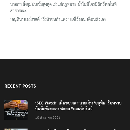
นายกฯ สั่งคุมปืนเข้มสูงสุด เร่งแก้กฎหมาย-ย้ำไม่มีใครมีสิทธิ์พกในที่
สาธารณะ
‘อนุทิน’ แจงโพสต์ “วิ่งหัวชนกำแพง” แค่ไว้สอน-เตือนตัวเอง
RECENT POSTS
‘SEC Watch’ เดินขบวนล่าลายเซ็น ‘อนุทิน’ รับทราบ
บันทึกข้อตกลง ชะลอ “แลนด์บริดจ์
10 สิงหาคม 2026