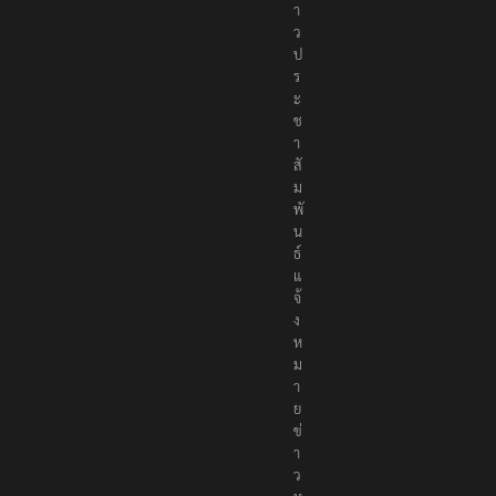
า
ว
ป
ร
ะ
ช
า
สั
ม
พั
น
ธ์
แ
จ้
ง
ห
ม
า
ย
ข่
า
ว