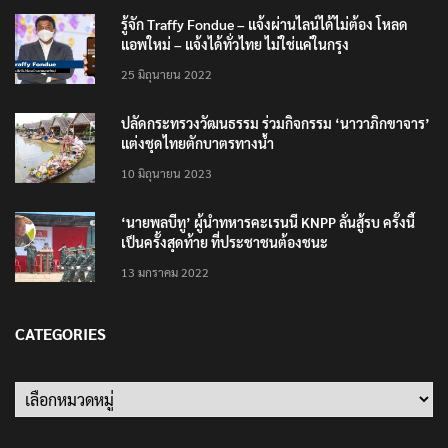
รู้จัก Traffy Fondue – แจ้งผ่านไลน์ได้ไม่ต้อง โหลด
แอพใหม่ – แจ้งได้ทั่วไทย ไม่ใช่แค่ในกรุง
25 มิถุนายน 2022
ปลัดกระทรวงวัฒนธรรม ร่วมกิจกรรม ‘นาวาภิกขาจาร’
แต่งชุดไทยตักบาตรทางน้ำ
10 มิถุนายน 2023
‘นายพลบีทู’ ผู้นำทหารคะเรนนี KNPP ลั่นสู้รบ ครั้งนี้
เป็นครั้งสุดท้าย ที่ประชาชนต้องชนะ
13 มกราคม 2022
CATEGORIES
Categories