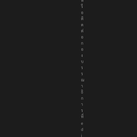
ห
รื
อ
ติ
ด
ต่
อ
ก
อ
ง
บ
ร
ร
ณ
า
ธิ
ก
า
ร
ที่
e
d
i