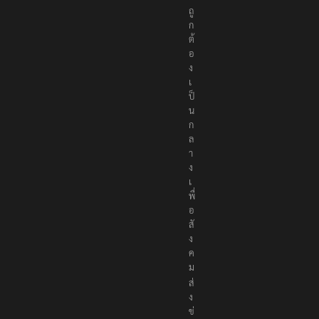
ถู
ก
ต้
อ
ง
เ
ป็
น
ก
ล
า
ง
เ
พื่
อ
สั
ง
ค
ม
ส่
ง
ข่