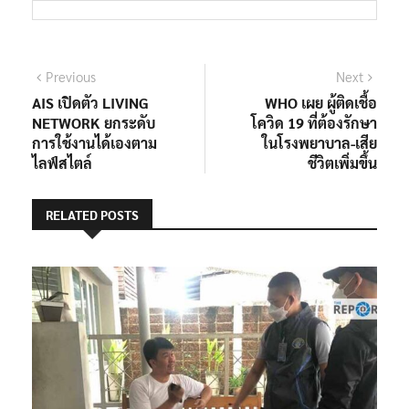
แนะแนว
Previous
Next
Previous
Next
post:
post:
AIS เปิดตัว LIVING
WHO เผย ผู้ติดเชื้อ
เรื่อง
NETWORK ยกระดับ
โควิด 19 ที่ต้องรักษา
การใช้งานได้เองตาม
ในโรงพยาบาล-เสีย
ไลฟ์สไตล์
ชีวิตเพิ่มขึ้น
RELATED POSTS