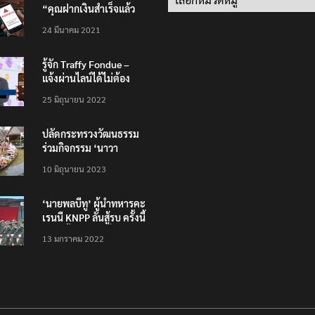
“คุณฝากเงินสำเร็จแล้ว
200,000 บาท”
24 มีนาคม 2021
รู้จัก Traffy Fondue –
แจ้งผ่านไลน์ได้ไม่ต้อง
โหลดแอพใหม่ – แจ้งได้
25 มิถุนายน 2022
ทั่วไทย ไม่ใช่แค่ในกรุง
ปลัดกระทรวงวัฒนธรรม
ร่วมกิจกรรม ‘นาวา
ภิกขาจาร’ แต่งชุดไทย
10 มิถุนายน 2023
ตักบาตรทางน้ำ
‘นายพลบีทู’ ผู้นำทหารคะ
เรนนี KNPP ลั่นสู้รบ ครั้งนี้
เป็นครั้งสุดท้าย ที่
13 มกราคม 2022
ประชาชนต้องชนะ