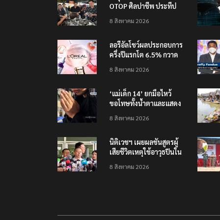
OTOP ศิลปาชีพ ประทีป
ไทยวันแรก
8 สิงหาคม 2026
ลอรีอัลโชว์ผลประกอบการ
ครึ่งปีแรกโต 6.5% กวาด
รายได้ 2.3 หมื่นล้านยูโร
8 สิงหาคม 2026
คว้าไลเซนส์ ‘กุชชี่’ 50 ปี
พร้อมส่ง 4 แบรนด์ใหม่บุก
‘แม่เด็ก 14’ ยกมือไหว้
ตลาดไทย
ขอโทษทั้งน้ำตาและแสดง
ความเสียใจกับครอบครัวผู้
8 สิงหาคม 2026
เสียชีวิต
นิติเวชฯ เผยผลชันสูตรผู้
เสียชีวิตเหตุใช้อาวุธปืนใน
โรงเรียน 8 ร่าง กระสุนเข้า
8 สิงหาคม 2026
จุดสำคัญทั้งหมด