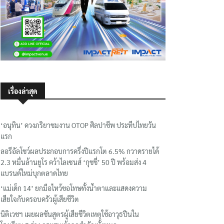
เรื่องล่าสุด
‘อนุทิน’ ควงภริยาชมงาน OTOP ศิลปาชีพ ประทีปไทยวัน
แรก
ลอรีอัลโชว์ผลประกอบการครึ่งปีแรกโต 6.5% กวาดรายได้
2.3 หมื่นล้านยูโร คว้าไลเซนส์ ‘กุชชี่’ 50 ปี พร้อมส่ง 4
แบรนด์ใหม่บุกตลาดไทย
‘แม่เด็ก 14’ ยกมือไหว้ขอโทษทั้งน้ำตาและแสดงความ
เสียใจกับครอบครัวผู้เสียชีวิต
นิติเวชฯ เผยผลชันสูตรผู้เสียชีวิตเหตุใช้อาวุธปืนใน