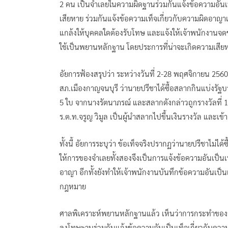
2 คน เป็นจำเลยในความผิดฐานร่วมกันแจ้งข้อความอันเป็
เสียหาย ร่วมกันแจ้งข้อความเท็จเกี่ยวกับความผิดอาญาแ
แกล้งให้บุคคลใดต้องรับโทษ และแจ้งให้เจ้าพนักงานจด
ใช้เป็นพยานหลักฐาน โดยประการที่น่าจะเกิดความเสียห
อัยการฟ้องสรุปว่า ระหว่างวันที่ 2-28 พฤศจิกายน 25
สภ.เมืองกาญจนบุรี ว่านายปรีชาได้ซื้อสลากกินแบ่งร
5 ใบ จากนางรัตนาภรณ์ และสลากดังกล่าวถูกรางวัลที่ 1
ร.ต.ท.จรูญ วิมูล เป็นผู้นำสลากไปขึ้นเงินรางวัล และเข
ทั้งนี้ อัยการระบุว่า ข้อเท็จจริงปรากฏว่านายปรีชาไม่
ให้การของจำเลยทั้งสองจึงเป็นการแจ้งข้อความอันเป็นเ
อาญา อีกทั้งยังทำให้เจ้าพนักงานบันทึกข้อความอันเ
กฎหมาย
ศาลพิเคราะห์พยานหลักฐานแล้ว เห็นว่าการกระทำของจ
ลงโทษฐานร่วมกันแจ้งข้อความอันเป็นเท็จเกี่ยวกับคว