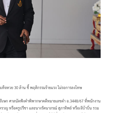
ามเท็จหวย 30 ล้าน ชี้ พฤติกรรมร้ายแรง ไม่รอการลงโทษ
ชดาภิเษก ศาลนัดฟังคำพิพากษาคดีหมายเลขดำ อ.3448/67 ที่พนักงาน
ครวญ หรือครูปรีชา และนางรัตนาภรณ์ สุภาทิพย์ หรือเจ๊บ้าบิ่น รวม