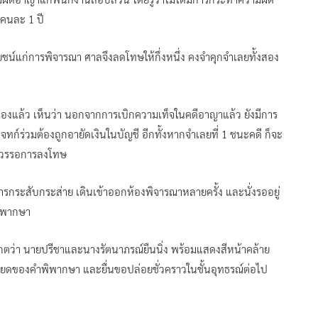
กคนละ 1 ปี
ชน์แก่การพิจารณา ศาลจึงลดโทษให้กึ่งหนึ่ง คงจำคุกจำเลยทั้งสอง
องแล้ว เห็นว่า นอกจากการเบิกความเท็จในคดีอาญาแล้ว ยังมีการ
ก์ร่วมต้องถูกอายัดเงินในบัญชี อีกทั้งหากจำเลยที่ 1 ชนะคดี ก็จะ
มควรรอการลงโทษ
ารกระสับกระส่าย เดินเข้าออกห้องพิจารณาหลายครั้ง และนั่งรออยู่
พิพากษา
เกตว่า นายปรีชาและนางรัตนาภรณ์ยืนนิ่ง พร้อมแสดงสีหน้าคล้าย
ของคำพิพากษา และยื่นขอปล่อยชั่วคราวในชั้นอุทธรณ์ต่อไป