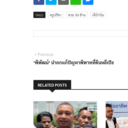
TAGS:
ครูปรีชา
หวย 30 ล้าน
เจ๊บ้าบิ่น
แนะแนว
Previous
Previous
post:
‘พิพัฒน์’ นำถกแก้ปัญหาพิพาทที่ดินหลีเป๊ะ
เรื่อง
RELATED POSTS