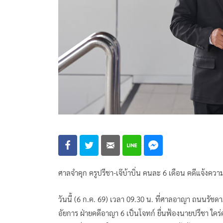
ศาลจำคุก ครูปรีชา-เจ๊บ้าบิ่น คนละ 6 เดือน คดีแจ้งคว
วันนี้ (6 ก.ค. 69) เวลา 09.30 น. ที่ศาลอาญา ถนนรั
อัยการ ฝ่ายคดีอาญา 6 เป็นโจทก์ ยื่นฟ้องนายปรีชา ใคร่