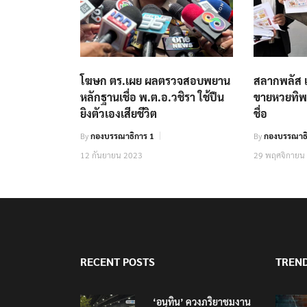
โฆษก ตร.เผย ผลตรวจสอบพยาน
สลากพลัส แ
หลักฐานเชื่อ พ.ต.อ.วชิรา ใช้ปืน
ขายหวยทิพ
ยิงตัวเองเสียชีวิต
ชื่อ
By
กองบรรณาธิการ 1
By
กองบรรณาธิ
12 กันยายน 2023
29 พฤศจิกายน
RECENT POSTS
TREN
‘อนุทิน’ ควงภริยาชมงาน