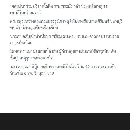
‘ยศชนัน’ ร่วมบริจาคโลหิต รพ. พระนั่งเกล้า ช่วยเหยื่อเหตุ รร.
เทพศิรินทร์ นนทบุรี
ตร. อยู่ระหว่างสอบสวนแรงจูงใจ เหตุยิงในโรงเรียนเทพศิรินทร์ นนทบุรี
พบเด็กก่อเหตุเครียดเรื่องเรียน
นายกฯ กลับเข้าทำเนียบฯ พร้อม ผบ.ตร.-ผบช.ก. คาดถกปราบปราม
อาวุธปืนเถื่อน
โฆษก ตร. เผยผลสอบเบื้องต้น ผู้ก่อเหตุชอบเล่นเกมใช้อาวุธปืน-ค้น
ข้อมูลเหตุรุนแรงก่อนลงมือ
รมว.สธ. เผย มีผู้บาดเจ็บจากเหตุยิงในโรงเรียน 22 ราย กระจายตัว
รักษาใน 6 รพ. วิกฤต 9 ราย