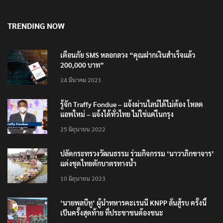
TRENDING NOW
เตือนภัย SMS หลอกลวง “คุณฝากเงินสำเร็จแล้ว
200,000 บาท”
24 มีนาคม 2021
รู้จัก Traffy Fondue – แจ้งผ่านไลน์ได้ไม่ต้อง โหลด
แอพใหม่ – แจ้งได้ทั่วไทย ไม่ใช่แค่ในกรุง
25 มิถุนายน 2022
ปลัดกระทรวงวัฒนธรรม ร่วมกิจกรรม ‘นาวาภิกขาจาร’
แต่งชุดไทยตักบาตรทางน้ำ
10 มิถุนายน 2023
‘นายพลบีทู’ ผู้นำทหารคะเรนนี KNPP ลั่นสู้รบ ครั้งนี้
เป็นครั้งสุดท้าย ที่ประชาชนต้องชนะ