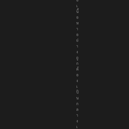
เ
นื้
อ
ห
า
อ
ย่
า
ง
ถู
ก
ต้
อ
ง
เ
ป็
น
ก
ล
า
ง
เ