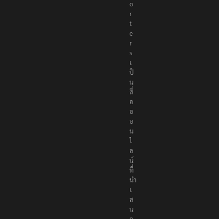
o
r
t
e
r
s
เ
ป็
น
สื่
อ
อ
อ
น
ไ
ล
น์
ที่
นำ
เ
ส
น
อ