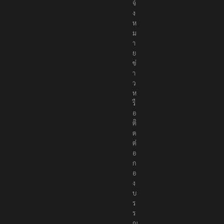
จ้
ง
ห
ม
า
ย
ข่
า
ว
ห
รื
อ
ติ
ด
ต่
อ
ก
อ
ง
บ
ร
ร
ณ