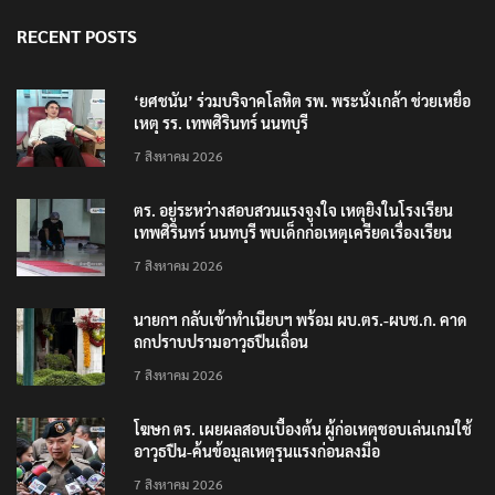
RECENT POSTS
‘ยศชนัน’ ร่วมบริจาคโลหิต รพ. พระนั่งเกล้า ช่วยเหยื่อ
เหตุ รร. เทพศิรินทร์ นนทบุรี
7 สิงหาคม 2026
ตร. อยู่ระหว่างสอบสวนแรงจูงใจ เหตุยิงในโรงเรียน
เทพศิรินทร์ นนทบุรี พบเด็กก่อเหตุเครียดเรื่องเรียน
7 สิงหาคม 2026
นายกฯ กลับเข้าทำเนียบฯ พร้อม ผบ.ตร.-ผบช.ก. คาด
ถกปราบปรามอาวุธปืนเถื่อน
7 สิงหาคม 2026
โฆษก ตร. เผยผลสอบเบื้องต้น ผู้ก่อเหตุชอบเล่นเกมใช้
อาวุธปืน-ค้นข้อมูลเหตุรุนแรงก่อนลงมือ
7 สิงหาคม 2026