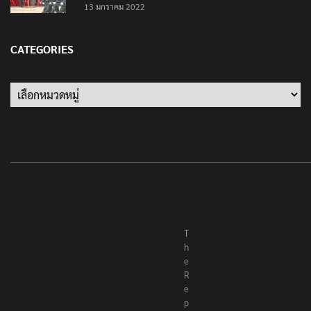
13 มกราคม 2022
CATEGORIES
Categories
T
h
e
R
e
p