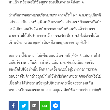
มาแล้ว พร้อมจะให้ข้อมูลรายละเอียดทางคดีทั้งหมด
สำหรับการออกหมายเรียกนายพงศกรครั้งนี้ พล.ต.ต.จรูญเกียรติ
กล่าวว่า เป็นการเชิญตัวมารับทราบข้อกล่าวหา “ยักยอกทรัพย์”
กรณีเบิกถอนเงินวัด หลังตรวจสอบเป็นที่แน่ชัดแล้วว่า นาย
พงศกรไม่ได้เป็นรักษาการเจ้าอาวาสวัดเพ็ญญาติ จึงถือว่าไม่ใช่
เจ้าพนักงาน ต้องถูกดำเนินคดีตามกฎหมายอาญาทั่วไป
นอกจากนี้ยังพบว่า ไม่เพียงถอนเงินจากบัญชีวัด 6 แสนบาทไป
เคลียร์ข่าวฉาวกับสีกาเท่านั้น แต่นายพงศกรยังเบิกถอนเงิน
ของวัดไปใช้อย่างอื่นอีกหลายครั้ง ขณะนี้อยู่ระหว่างการตรวจ
สอบว่า เงินดังกล่าวถูกนำไปใช้ทำผิดวัตถุประสงค์ของวัดหรือไม่
เบื้องต้น ได้ประสานข้อมูลไปยังธนาคารเพื่อตรวจสอบเส้น
ทางการเงินของนายพงศกร และบุคคลใกล้ชิด รวมกว่า 10 บัญชี