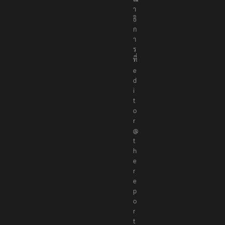
า
ธิ
ก
า
ร
ที่
e
d
i
t
o
r
@
t
h
e
r
e
p
o
r
t