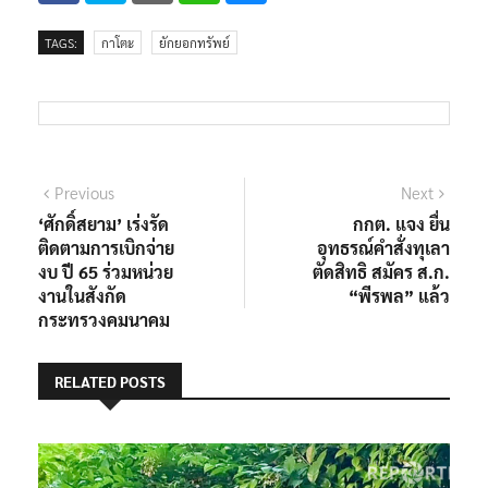
TAGS:
กาโตะ
ยักยอกทรัพย์
แนะแนว
Previous
Next
Previous
Next
post:
post:
‘ศักดิ์สยาม’ เร่งรัด
กกต. แจง ยื่น
เรื่อง
ติดตามการเบิกจ่าย
อุทธรณ์คำสั่งทุเลา
งบ ปี 65 ร่วมหน่วย
ตัดสิทธิ สมัคร ส.ก.
งานในสังกัด
“พีรพล” แล้ว
กระทรวงคมนาคม
RELATED POSTS