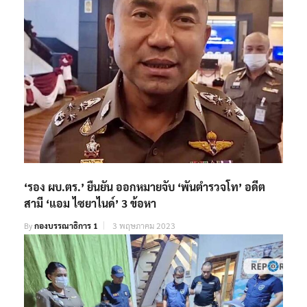
‘รอง ผบ.ตร.’ ยืนยัน ออกหมายจับ ‘พันตำรวจโท’ อดีต
สามี ‘แอม ไซยาไนด์’ 3 ข้อหา
By
กองบรรณาธิการ 1
3 พฤษภาคม 2023