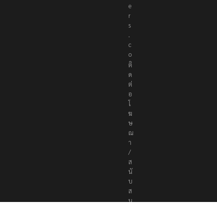
e
r
s
.
c
o
ติ
ด
ต่
อ
โ
ฆ
ษ
ณ
า
/
ส
นั
บ
ส
นุ
น