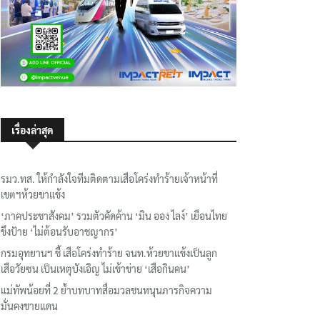
เรื่องล่าสุด
รมว.ทส. ให้กำลังใจทีมติดตามเสือโคร่งทำร้ายเจ้าหน้าที่
เขตฯห้วยขาแข้ง
‘ภาคประชาสังคม’ รวมตัวคัดค้าน ‘มิน ออง ไลง์’ เยือนไทย
ขึงป้าย ‘ไม่ต้อนรับอาชญากร’
กรมอุทยานฯ ชี้ เสือโคร่งทำร้าย จนท.ห้วยขาแข้งเป็นลูก
เสือวัยซน เป็นเหตุบังเอิญ ไม่เข้าข่าย ‘เสือกินคน’
แม่ทัพน้อยที่ 2 ย้ำบทบาทสื่อมวลชนหนุนภารกิจความ
มั่นคงชายแดน