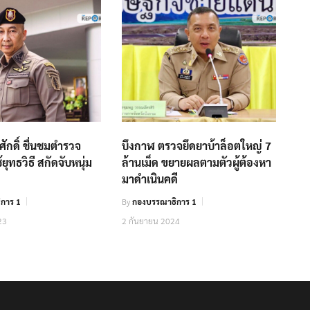
ักดิ์ ชื่นชมตำรวจ
บึงกาฬ ตรวจยึดยาบ้าล็อตใหญ่ 7
ยุทธวิธี สกัดจับหนุ่ม
ล้านเม็ด ขยายผลตามตัวผู้ต้องหา
มาดำเนินคดี
การ 1
By
กองบรรณาธิการ 1
23
2 กันยายน 2024