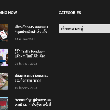
DING NOW
CATEGORIES
เตือนภัย SMS หลอกลวง
Categories
“คุณฝากเงินสำเร็จแล้ว
200,000 บาท”
24 มีนาคม 2021
รู้จัก Traffy Fondue –
แจ้งผ่านไลน์ได้ไม่ต้อง
โหลดแอพใหม่ – แจ้งได้
25 มิถุนายน 2022
ทั่วไทย ไม่ใช่แค่ในกรุง
ปลัดกระทรวงวัฒนธรรม
ร่วมกิจกรรม ‘นาวา
ภิกขาจาร’ แต่งชุดไทย
10 มิถุนายน 2023
ตักบาตรทางน้ำ
‘นายพลบีทู’ ผู้นำทหารคะ
เรนนี KNPP ลั่นสู้รบ ครั้งนี้
เป็นครั้งสุดท้าย ที่