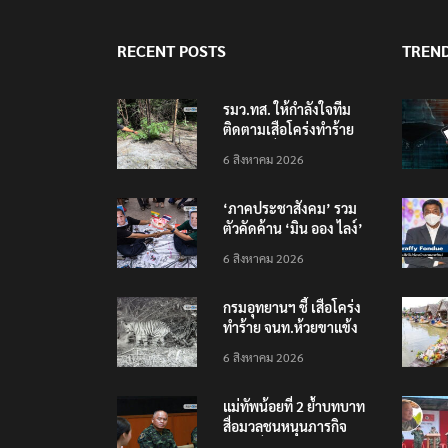
RECENT POSTS
TREN
รมว.ทส. ให้กำลังใจทีม
ติดตามเสือโคร่งทำร้าย
เจ้าหน้าที่เขตฯห้วยขาแข้ง
6 สิงหาคม 2026
‘ภาคประชาสังคม’ รวม
ตัวคัดค้าน ‘มิน ออง ไลง์’
เยือนไทย ขึงป้าย ‘ไม่
6 สิงหาคม 2026
ต้อนรับอาชญากร’
กรมอุทยานฯ ชี้ เสือโคร่ง
ทำร้าย จนท.ห้วยขาแข้ง
เป็นลูกเสือวัยซน เป็นเหตุ
6 สิงหาคม 2026
บังเอิญ ไม่เข้าข่าย ‘เสือ
กินคน’
แม่ทัพน้อยที่ 2 ย้ำบทบาท
สื่อมวลชนหนุนภารกิจ
ความมั่นคงชายแดน