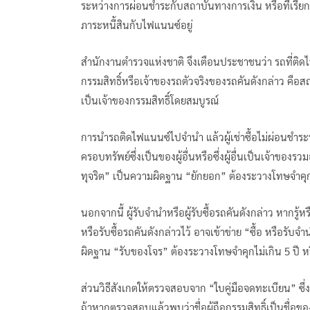
ระหว่างการผ่อนชำระกับสถาบันทางการเงิน หรือที่เรียกว่
ภาระหนี้สินกับไฟแนนซ์อยู่
สำนักงานตำรวจแห่งชาติ จึงเตือนประชาชนว่า รถที่ติดไ
กรรมสิทธิ์หรือเจ้าของรถตัวจริงของรถคันดังกล่าว คือสถาบ
เป็นเจ้าของกรรมสิทธิ์โดยสมบูรณ์
การนำรถติดไฟแนนซ์ไปจำนำ แล้วผู้เช่าซื้อไม่ผ่อนชำระ
ครอบทรัพย์ซึ่งเป็นของผู้อื่นหรือซึ่งผู้อื่นเป็นเจ้าของ
ทุจริต” เป็นความผิดฐาน “ยักยอก” ต้องระวางโทษจำคุกไม่
นอกจากนี้ ผู้รับจำนำหรือผู้รับซื้อรถคันดังกล่าว หากรู
หรือรับซื้อรถคันดังกล่าวไว้ อาจเข้าข่าย “ซื้อ หรือร
ผิดฐาน “รับของโจร” ต้องระวางโทษจำคุกไม่เกิน 5 ปี หร
ส่วนวิธีสังเกตให้ตรวจสอบจาก “ใบคู่มือจดทะเบียน” ซึ
ถ้าหากตรวจสอบแล้วพบว่าชื่อผู้ถือกรรมสิทธิ์เป็นชื่อข