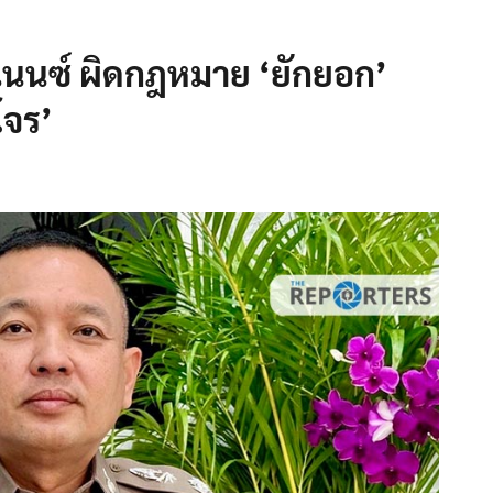
แนนซ์ ผิดกฎหมาย ‘ยักยอก’
โจร’