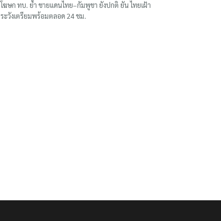
โฆษก ทบ. ย้ำ ชายแดนไทย–กัมพูชา ยังปกติ ยัน ไทยเฝ้า
ระวังเตรียมพร้อมตลอด 24 ชม.